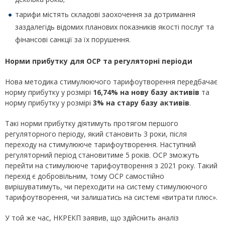
тарифи містять складові заохочення за дотримання
заздалегідь відомих планових показників якості послуг та
фінансові санкції за їх порушення.
Норми прибутку для ОСР та регуляторні періоди
Нова методика стимулюючого тарифоутворення передбачає
норму прибутку у розмірі
16,74% на
нову базу активів
та
норму прибутку у розмірі
3% на стару базу активів
.
Такі норми прибутку діятимуть протягом першого
регуляторного періоду, який становить 3 роки, після
переходу на стимулююче тарифоутворення. Наступний
регуляторний період становитиме 5 років. ОСР зможуть
перейти на стимулююче тарифоутворення з 2021 року. Такий
перехід є добровільним, тому ОСР самостійно
вирішуватимуть, чи переходити на систему стимулюючого
тарифоутворення, чи залишатись на системі «витрати плюс».
У той же час, НКРЕКП заявив, що здійснить аналіз