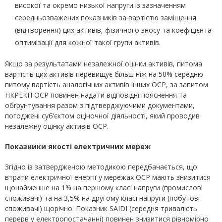
високої та окремо низької напруги із зазначенням
середньозважених показників за вартістю заміщення
(відтворення) цих активів, фізичного зносу та коефіцієнта
оптимізації для кожної такої групи активів.
Якщо за результатами незалежної оцінки активів, питома
вартість цих активів перевищує більш ніж на 50% середню
питому вартість аналогічних активів інших ОСР, за запитом
НКРЕКП ОСР повинен надати відповідні пояснення та
обґрунтування разом з підтверджуючими документами,
погоджені суб’єктом оціночної діяльності, який проводив
незалежну оцінку активів ОСР.
Показники якості електричних мереж
Згідно із затвердженою методикою передбачається, що
втрати електричної енергії у мережах ОСР мають знизитися
щонайменше на 1% на першому класі напруги (промислові
споживачі) та на 3,5% на другому класі напруги (побутові
споживачі) щорічно. Показник SAIDI (середня тривалість
перерв у електропостачанні) повинен знизитися рівномірно