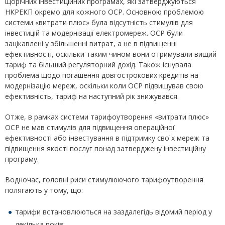
щорічних інвестиційних програмах, які затверджуються
НКРЕКП окремо для кожного ОСР. Основною проблемою
системи «витрати плюс» була відсутність стимулів для
інвестицій та модернізації електромереж. ОСР були
зацікавлені у збільшенні витрат, а не в підвищенні
ефективності, оскільки таким чином вони отримували вищий
тариф та більший регуляторний дохід. Також існувала
проблема щодо погашення довгострокових кредитів на
модернізацію мереж, оскільки коли ОСР підвищував свою
ефективність, тариф на наступний рік знижувався.
Отже, в рамках системи тарифоутворення «витрати плюс»
ОСР не мав стимулів для підвищення операційної
ефективності або інвестування в підтримку своїх мереж та
підвищення якості послуг понад затверджену інвестиційну
програму.
Водночас, головні риси стимулюючого тарифоутворення
полягають у тому, що:
тарифи встановлюються на заздалегідь відомий період у
декілька років;