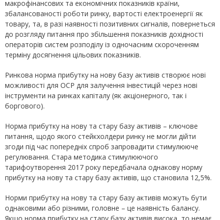
макрофінансових та економічних показників країни,
збалансованості роботи ринку, вартості електроенергії як
товару, та, в разі наявності позитивних сигналів, повернеться
до розгляду питання про збільшення показників дохідності
операторів систем розподілу із одночасним скороченням
терміну досягнення цільових показників.
Ринкова норма прибутку на нову базу активів створює нові
можливості для ОСР для залучення інвестицій через нові
інструменти на ринках капіталу (як акціонерного, так і
боргового).
Норма прибутку на нову та стару базу активів – ключове
питання, щодо якого стейкхолдери ринку не могли дійти
згоди під час попередніх спроб запровадити стимулююче
регулювання. Стара методика стимулюючого
тарифоутворення 2017 року передбачала однакову норму
прибутку на нову та стару базу активів, що становила 12,5%.
Норми прибутку на нову та стару базу активів можуть бути
однаковими або різними, головне – це наявність балансу.
Якщо норма прибутку на стару базу активів висока, то немає