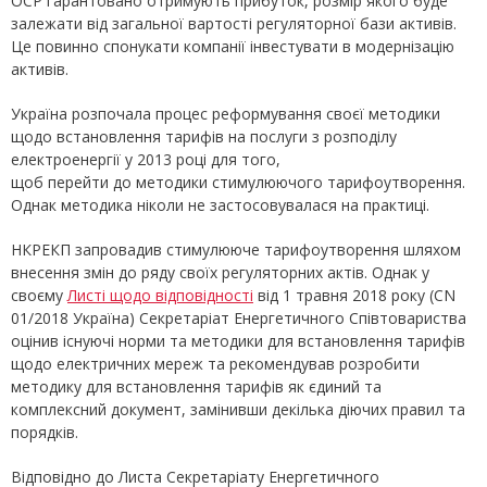
ОСР гарантовано отримують прибуток, розмір якого буде
залежати від загальної вартості регуляторної бази активів.
Це повинно спонукати компанії інвестувати в модернізацію
активів.
Україна розпочала процес реформування своєї методики
щодо встановлення тарифів на послуги з розподілу
електроенергії у 2013 році для того,
щоб перейти до методики стимулюючого тарифоутворення.
Однак методика ніколи не застосовувалася на практиці.
НКРЕКП запровадив стимулююче тарифоутворення шляхом
внесення змін до ряду своїх регуляторних актів. Однак у
своєму
Листі щодо відповідності
від 1 травня 2018 року (CN
01/2018 Україна) Секретаріат Енергетичного Співтовариства
оцінив існуючі норми та методики для встановлення тарифів
щодо електричних мереж та рекомендував розробити
методику для встановлення тарифів як єдиний та
комплексний документ, замінивши декілька діючих правил та
порядків.
Відповідно до Листа Секретаріату Енергетичного