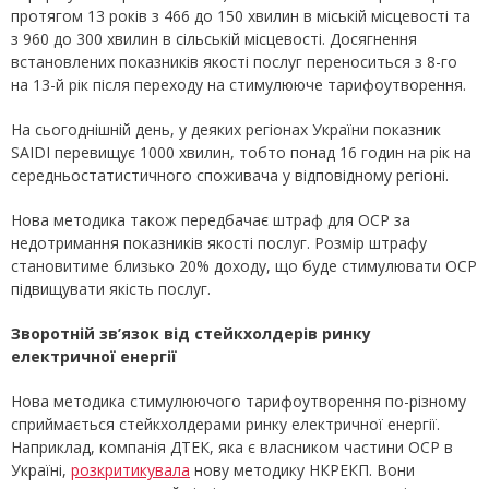
протягом 13 років з 466 до 150 хвилин в міській місцевості та
з 960 до 300 хвилин в сільській місцевості. Досягнення
встановлених показників якості послуг переноситься з 8-го
на 13-й рік після переходу на стимулююче тарифоутворення.
На сьогоднішній день, у деяких регіонах України показник
SAIDI перевищує 1000 хвилин, тобто понад 16 годин на рік на
середньостатистичного споживача у відповідному регіоні.
Нова методика також передбачає штраф для ОСР за
недотримання показників якості послуг. Розмір штрафу
становитиме близько 20% доходу, що буде стимулювати ОСР
підвищувати якість послуг.
Зворотній зв’язок від стейкхолдерів ринку
електричної енергії
Нова методика стимулюючого тарифоутворення по-різному
сприймається стейкхолдерами ринку електричної енергії.
Наприклад, компанія ДТЕК, яка є власником частини ОСР в
Україні,
розкритикувала
нову методику НКРЕКП. Вони