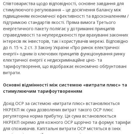
Співтовариства щодо відповідності, основне завдання для
стимулюючого регулювання – це досягнення балансу між
підвищенням економічної ефективності та вдосконаленням /
підтримкою стандартів якості. Пряма вимога Третього
енергетичного пакету полягає у дотриманні принципів
справедливості та неупередженості при врахуванні законних
інтересів як інвесторів, так і користувачів мережі. Відповідно
до п. 15 ч. 2 ст. 3 Закону України «Про ринок електричної
енергії» одним із ключових принципів функціонування ринку
електричної енергії є недискримінаційне ціно- та
тарифоутворення, що відображає економічно обґрунтовані
витрати.
Основні відмінності між системою «витрати плюс» та
стимулюючим тарифоутворенням
Дохід ОСР за системою «витрати плюс» встановлюється
НКРЕКП як сума дозволених витрат такого ОСР плюс
регуляторна норма прибутку. Ця сума встановлюється
НКРЕКП окремо для кожного ОСР щорічно та формує тарифи
для споживачів. Капітальні витрати ОСР містяться в їхніх