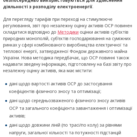
безпосередньо використовуються для здійснення
діяльності з розподілу електроенергії
.
Для перегляду тарифів при переході на стимулююче
регулювання, звіт про незалежну оцінку активів ОСР повинен
складатися відповідно до
Методики
оцінки активів суб’єктів
природних монополій, суб’єктів господарювання на суміжних
ринках у сфері комбінованого виробництва електричної та
теплової енергії, затвердженої Фондом державного майна
України. Нова методика передбачає, що ОСР повинні також
надавати зведену інформацію, підготовлену на базі звіту про
незалежну оцінку активів, яка має містити:
дані щодо вартості активів ОСР до застосування
коефіцієнтів фізичного зносу та оптимізації;
дані щодо середньозваженого фізичного зносу активів
ОСР та загального коефіцієнта завантаження і оптимізації
активів;
дані щодо довжини ліній (по трасі/по колу) за рівнями
напруги, загальної кількості та потужності підстанцій