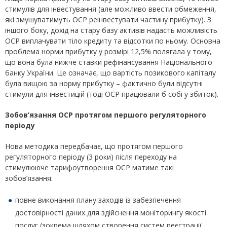
стимулів для інвестування (але можливо ввести обмеження,
які змушуватимуть ОСР реінвестувати частину прибутку). З
іншого боку, дохід на стару базу активів надасть можливість
ОСР виплачувати тіло кредиту та відсотки по ньому. Основна
проблема норми прибутку у розмірі 12,5% полягала у тому,
що вона була нижче ставки рефінансування Національного
банку України. Це означає, що вартість позикового капіталу
була вищою за норму прибутку – фактично були відсутні
стимули для інвестицій (тоді ОСР працювали б собі у збиток).
Зобов’язання ОСР протягом першого регуляторного
періоду
Нова методика передбачає, що протягом першого
регуляторного періоду (3 роки) після переходу на
стимулююче тарифоутворення ОСР матиме такі
зобов’язання:
повне виконання плану заходів із забезпечення
достовірності даних для здійснення моніторингу якості
послуг (зокрема шляхом створення систем реєстрації