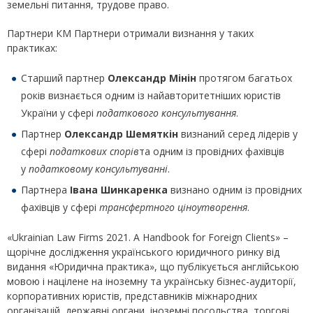
земельні питання, трудове право.
Партнери КМ Партнери отримали визнання у таких
практиках:
Старший партнер
Олександр Мінін
протягом багатьох
років визнається одним із найавторитетніших юристів
України у сфері
податкового консультування
.
Партнер
Олександр Шемяткін
визнаний серед лідерів у
сфері
податкових спорів
та одним із провідних фахівців
у
податковому консультуванні
.
Партнера
Івана Шинкаренка
визнано одним із провідних
фахівців у сфері
трансфертного ціноутворення
.
«Ukrainian Law Firms 2021. А Handbook for Foreign Clients» –
щорічне дослідження українського юридичного ринку від
видання «Юридична практика», що публікується англійською
мовою і націлене на іноземну та українську бізнес-аудиторії,
корпоративних юристів, представників міжнародних
організацій, державні органи, іноземні посольства, торгові