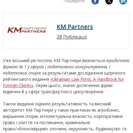
Поширити:
KM Partners
28 Публікації
Уже восьмий рік поспіль КМ Партнери визнається
юридичною
фірмою № 1 у сферах і податкового консультування, і
податкових спорів
за результатами дослідження щорічного
рейтингового видання
«Ukrainian Law Firms. А Handbook for
Foreign Clients»
. Окрім цього, значні досягнення фірми
відмічені й у сфері трансфертного ціноутворення.
Також видання оцінило результативність та високий
авторитет КМ Партнери у таких практиках як агробізнес,
вирішення спорів, інтелектуальна власність, корпоративне
право і злиття та поглинання, кримінальне
право/«білокомірцеві» злочини, нерухомість, будівництво та