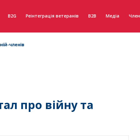
B2G
Реінтеграція ветеранів
B2B
Медіа
Член
ній-членів
ал про війну та