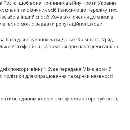
а Росію, щоб вона припинила війну проти України.
мпанії та фізичних осіб і вносило до переліку тих,
ес або в інший спосіб. Хоча включення до списків
ків, воно могло завдати репутаційної шкоди.
 база для існування Бази Даних. Крім того, Уряд
льки вся офіційна інформація про накладені санкції
дні спонсори війни”, буде передана Міжвідомчій
ної політики для опрацювання та оцінки наявності
уватиме єдиним джерелом інформації про суб’єктів,