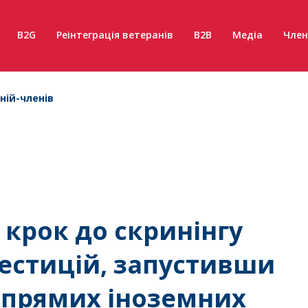
B2G
Реінтеграція ветеранів
B2B
Медіа
Член
ній-членів
 крок до скринінгу
естицій, запустивши
 прямих іноземних