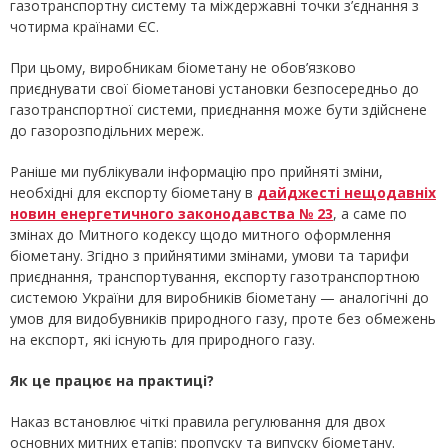
газотранспортну систему та міждержавні точки з’єднання з
чотирма країнами ЄС.
При цьому, виробникам біометану не обов’язково
приєднувати свої біометанові установки безпосередньо до
газотранспортної системи, приєднання може бути здійснене
до газорозподільних мереж.
Раніше ми публікували інформацію про прийняті зміни,
необхідні для експорту біометану в
дайджесті нещодавніх
новин енергетичного законодавства № 23
, а саме по
змінах до Митного кодексу щодо митного оформлення
біометану. Згідно з прийнятими змінами, умови та тарифи
приєднання, транспортування, експорту газотранспортною
системою України для виробників біометану — аналогічні до
умов для видобувників природного газу, проте без обмежень
на експорт, які існують для природного газу.
Як це працює на практиці?
Наказ встановлює чіткі правила регулювання для двох
основних митних етапів: пропуску та випуску біометану.