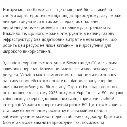
Нагадуємо, що біометан — це очищений біогаз, який за
своїми характеристиками відповідає природному газу і може
використовуватися в тих же сферах, як опалення,
виробництво електроенергії та пальне для транспорту.
Важливо те, що його можна інтегрувати в наявну газову
інфраструктуру без додаткових витрат на нові мережі, що
робить цей ресурс не лише вигідним, а й доступним для
широкого використання.
Здатність України експортувати біометан до ЄС має кілька
ключових переваг. Маючи величезні сільськогосподарські
ресурси, Україна має всі можливості задовольнити значну
частину європейського попиту на відновлювану енергію
шляхом виробництва біометану. Стратегічне партнерство,
встановлене в лютому 2023 року між Україною та ЄС, зміцнює
співпрацю у сфері відновлюваних газів, сприяючи глибшій
інтеграції України в енергетичний ринок ЄС. Це також сприяє
сталому економічному розвитку в сільській місцевості,
забезпечуючи можливості для стабільного доходу. Крім того,
біометан може замінити природний газ, посилюючи