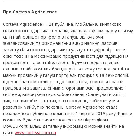
Про Corteva Agriscience
Corteva Agriscience — це публічна, глобальна, винятково
сільськогосподарська компанія, яка надає фермерам у всьому
світі найповніше портфоліо в галузі, включаючи
збалансований та різноманітний вибір насіння, засобів
захисту сільськогосподарських культур та цифрові рішення,
орієнтовані на максимізацію продуктивності для підвищення
врожайності та рентабельності. Будучи представленою
одними з найвідоміших брендів у сільському господарстві та
маючи провідний у галузі портфель продуктів та технологій,
що має значні можливості до зростання, компанія прагне
працювати з зацікавленими сторонами всієї продовольчої
системи, виконуючи своє зобов’язання збагачувати життя
тих, хто виробляє, та тих, хто споживає, забезпечуючи
розвиток майбутніх поколінь. Corteva Agriscience стала
незалежною публічною компанією 1 червня 2019 року. Раніше
компанія була сільськогосподарським підрозділом
DowDuPont. Більш детальну інформацію можна знайти на
сайті
www.corteva.com.ua