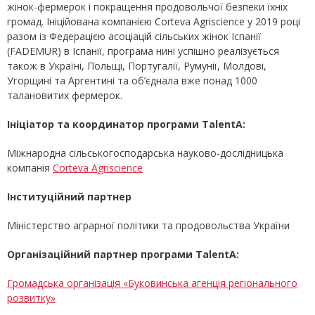
жінок-фермерок і покращення продовольчої безпеки їхніх
громад. Ініційована компанією Corteva Agriscience у 2019 році
разом із Федерацією асоціацій сільських жінок Іспанії
(FADEMUR) в Іспанії, програма нині успішно реалізується
також в Україні, Польщі, Португалії, Румунії, Молдові,
Угорщині та Аргентині та об’єднала вже понад 1000
талановитих фермерок.
Ініціатор та координатор програми TalentA:
Міжнародна сільськогосподарська науково-дослідницька
компанія
Corteva Agriscience
Інституційний партнер
Міністерство аграрної політики та продовольства України
Організаційний партнер програми TalentA:
Громадська організація «Буковинська агенція регіонального
розвитку»