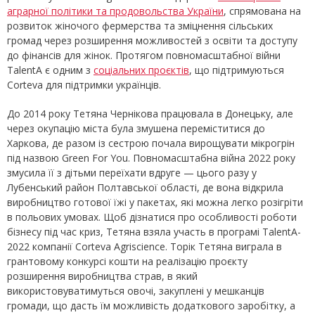
аграрної політики та продовольства України
, спрямована на
розвиток жіночого фермерства та зміцнення сільських
громад через розширення можливостей з освіти та доступу
до фінансів для жінок. Протягом повномасштабної війни
TalentA є одним з
соціальних проєктів
, що підтримуються
Corteva для підтримки українців.
До 2014 року Тетяна Чернікова працювала в Донецьку, але
через окупацію міста була змушена переміститися до
Харкова, де разом із сестрою почала вирощувати мікрогрін
під назвою Green For You. Повномасштабна війна 2022 року
змусила її з дітьми переїхати вдруге — цього разу у
Лубенський район Полтавської області, де вона відкрила
виробництво готової їжі у пакетах, які можна легко розігріти
в польових умовах. Щоб дізнатися про особливості роботи
бізнесу під час криз, Тетяна взяла участь в програмі TalentA-
2022 компанії Corteva Agriscience. Торік Тетяна виграла в
грантовому конкурсі кошти на реалізацію проєкту
розширення виробництва страв, в який
використовуватимуться овочі, закуплені у мешканців
громади, що дасть їм можливість додаткового заробітку, а