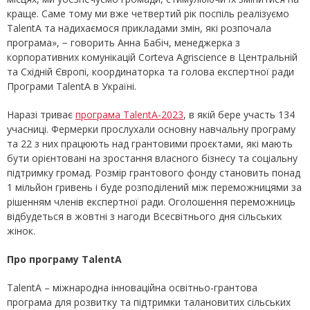
краще. Саме тому ми вже четвертий рік поспіль реалізуємо
TalentA та надихаємося прикладами змін, які розпочала
програма», − говорить Анна Бабіч, менеджерка з
корпоративних комунікацій Corteva Agriscience в Центральній
та Східній Європі, координаторка та голова експертної ради
Програми TalentA в Україні.
Наразі триває
програма TalentA-2023
, в якій бере участь 134
учасниці. Фермерки прослухали основну навчальну програму
та 22 з них працюють над грантовими проєктами, які мають
бути орієнтовані на зростання власного бізнесу та соціальну
підтримку громад. Розмір грантового фонду становить понад
1 мільйон гривень і буде розподілений між переможницями за
рішенням членів експертної ради. Оголошення переможниць
відбудеться в жовтні з нагоди Всесвітнього дня сільських
жінок.
Про програму TalentA
TalentA – міжнародна інноваційна освітньо-грантова
програма для розвитку та підтримки талановитих сільських