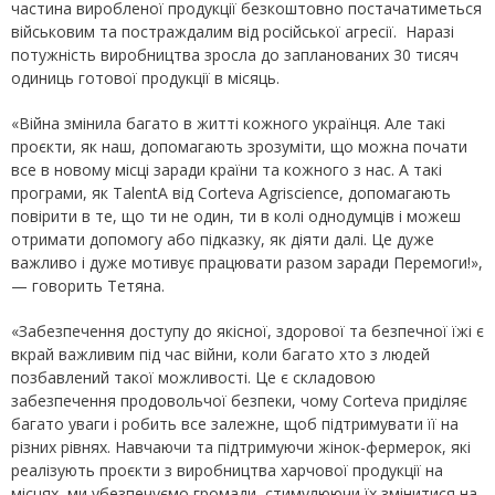
частина виробленої продукції безкоштовно постачатиметься
військовим та постраждалим від російської агресії. Наразі
потужність виробництва зросла до запланованих 30 тисяч
одиниць готової продукції в місяць.
«Війна змінила багато в житті кожного українця. Але такі
проєкти, як наш, допомагають зрозуміти, що можна почати
все в новому місці заради країни та кожного з нас. А такі
програми, як TalentA від Corteva Agriscience, допомагають
повірити в те, що ти не один, ти в колі однодумців і можеш
отримати допомогу або підказку, як діяти далі. Це дуже
важливо і дуже мотивує працювати разом заради Перемоги!»,
— говорить Тетяна.
«Забезпечення доступу до якісної, здорової та безпечної їжі є
вкрай важливим під час війни, коли багато хто з людей
позбавлений такої можливості. Це є складовою
забезпечення продовольчої безпеки, чому Corteva приділяє
багато уваги і робить все залежне, щоб підтримувати її на
різних рівнях. Навчаючи та підтримуючи жінок-фермерок, які
реалізують проєкти з виробництва харчової продукції на
місцях, ми убезпечуємо громади, стимулюючи їх змінитися на