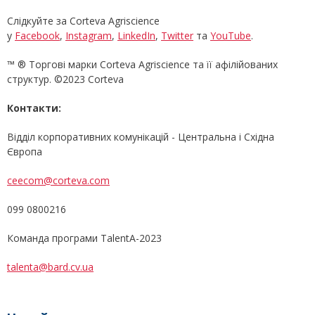
Слідкуйте за Corteva Agriscience
у
Facebook
,
Instagram
,
LinkedIn
,
Twitter
та
YouTube
.
™ ® Торгові марки Corteva Agriscience та її афілійованих
структур. ©2023 Corteva
Контакти:
Відділ корпоративних комунікацій - Центральна і Східна
Європа
ceecom@corteva.com
099 0800216
Команда програми ТalentA-2023
talenta@bard.cv.ua