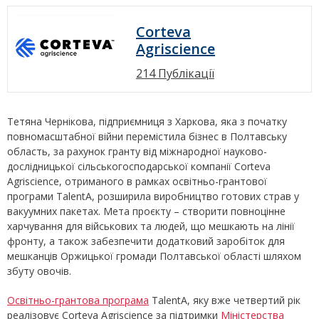
Corteva
Agriscience
214 Публікації
Тетяна Чернікова, підприємниця з Харкова, яка з початку
повномасштабної війни перемістила бізнес в Полтавську
область, за рахунок гранту від міжнародної науково-
дослідницької сільськогосподарської компанії Corteva
Agriscience, отриманого в рамках освітньо-грантової
програми TalentA, розширила виробництво готових страв у
вакуумних пакетах. Мета проєкту – створити повноцінне
харчування для військових та людей, що мешкають на лінії
фронту, а також забезпечити додатковий заробіток для
мешканців Оржицької громади Полтавської області шляхом
збуту овочів.
Освітньо-грантова програма
TalentA, яку вже четвертий рік
реалізовує Corteva Agriscience за підтримки
Міністерства