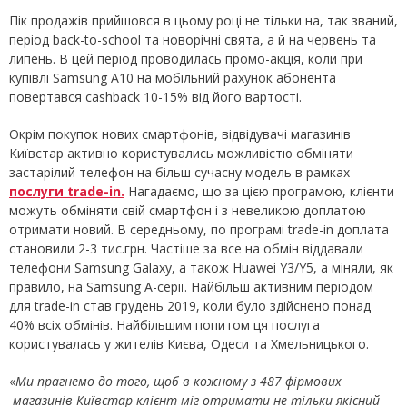
Пік продажів прийшовся в цьому році не тільки на, так званий,
період back-to-school та новорічні свята, а й на червень та
липень. В цей період проводилась промо-акція, коли при
купівлі Samsung A10 на мобільний рахунок абонента
повертався cashback 10-15% від його вартості.
Окрім покупок нових смартфонів, відвідувачі магазинів
Київстар активно користувались можливістю обміняти
застарілий телефон на більш сучасну модель в рамках
послуги
trade
-
in
.
Нагадаємо, що за цією програмою, клієнти
можуть обміняти свій смартфон і з невеликою доплатою
отримати новий. В середньому, по програмі trade-in доплата
становили 2-3 тис.грн. Частіше за все на обмін віддавали
телефони Samsung Galaxy, а також Huawei Y3/Y5, а міняли, як
правило, на Samsung А-серії. Найбільш активним періодом
для trade-in став грудень 2019, коли було здійснено понад
40% всіх обмінів. Найбільшим попитом ця послуга
користувалась у жителів Києва, Одеси та Хмельницького.
«
Ми прагнемо до того, щоб в кожному з 487 фірмових
магазинів Київстар клієнт міг отримати не тільки якісний