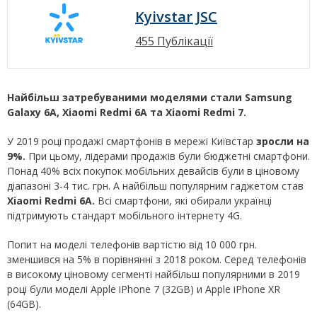
Kyivstar JSC
455 Публікації
Найбільш затребуваними моделями стали
Samsung
Galaxy
6
A
,
Xiaomi
Redmi
6
A
та
Xiaomi
Redmi
7.
У 2019 році продажі смартфонів в мережі Київстар
зросли на
9%.
При цьому, лідерами продажів були бюджетні смартфони.
Понад 40% всіх покупок мобільних девайсів були в ціновому
діапазоні 3-4 тис. грн. А найбільш популярним гаджетом став
Xiaomi
Redmi
6
A
.
Всі смартфони, які обирали українці
підтримують стандарт мобільного інтернету 4G.
Попит на моделі телефонів вартістю від 10 000 грн.
зменшився на 5% в порівнянні з 2018 роком. Серед телефонів
в високому ціновому сегменті найбільш популярними в 2019
році були моделі Apple iPhone 7 (32GB) и Apple iPhone XR
(64GB).