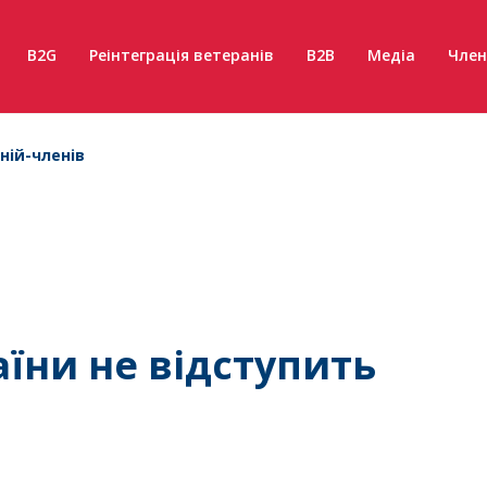
B2G
Реінтеграція ветеранів
B2B
Медіа
Член
ній-членів
їни не відступить