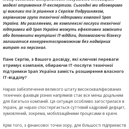
моделі отримання ІТ-експертизи. Сьогодні ми обговоримо
ці виклики та їх рішення з Сергієм Подрушняком,
керівником групи технічної підтримки компанії Span
Україна. Ми розглянемо, як комплексні послуги технічної
підтримки від Span Україна можуть ефективно замінити
або доповнити внутрішні ІТ-відділи, допомагаючи бізнесу
залишатися конкурентоспроможним без надмірних
витрат на персонал.
Пане Сергію, з Вашого досвіду, які ключові переваги
отримує компанія, обираючи ІТ-послуги технічної
підтримки
Span
Україна замість розширення власного
ІТ-відділу?
Наразі забезпечення великого штату висококваліфікованих
технічних фахівців різних напрямків стає все менш доцільним
для багатьох компаній. Ця ситуація особливо загострилася в
Україні, де наразі спостерігається суттєвий кадровий дефіцит,
зумовлений, зокрема, мобілізаційними процесами в країні.
Крім того, з фінансової точки зору, для більшості підприємств