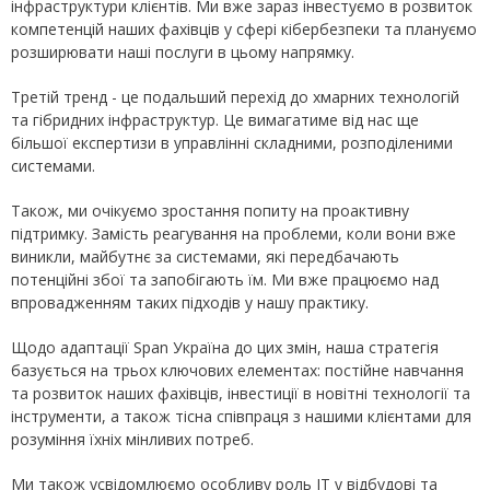
інфраструктури клієнтів. Ми вже зараз інвестуємо в розвиток
компетенцій наших фахівців у сфері кібербезпеки та плануємо
розширювати наші послуги в цьому напрямку.
Третій тренд - це подальший перехід до хмарних технологій
та гібридних інфраструктур. Це вимагатиме від нас ще
більшої експертизи в управлінні складними, розподіленими
системами.
Також, ми очікуємо зростання попиту на проактивну
підтримку. Замість реагування на проблеми, коли вони вже
виникли, майбутнє за системами, які передбачають
потенційні збої та запобігають їм. Ми вже працюємо над
впровадженням таких підходів у нашу практику.
Щодо адаптації Span Україна до цих змін, наша стратегія
базується на трьох ключових елементах: постійне навчання
та розвиток наших фахівців, інвестиції в новітні технології та
інструменти, а також тісна співпраця з нашими клієнтами для
розуміння їхніх мінливих потреб.
Ми також усвідомлюємо особливу роль ІТ у відбудові та