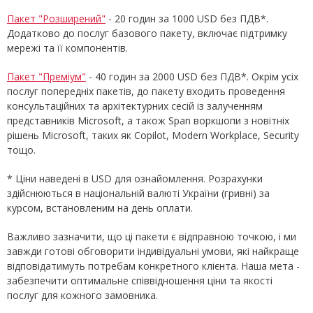
Пакет "Розширений"
- 20 годин за 1000 USD без ПДВ*.
Додатково до послуг базового пакету, включає підтримку
мережі та її компонентів.
Пакет "Преміум"
- 40 годин за 2000 USD без ПДВ*. Окрім усіх
послуг попередніх пакетів, до пакету входить проведення
консультаційних та архітектурних сесій із залученням
представників Microsoft, а також Span воркшопи з новітніх
рішень Microsoft, таких як Copilot, Modern Workplace, Security
тощо.
* Ціни наведені в USD для ознайомлення. Розрахунки
здійснюються в національній валюті України (гривні) за
курсом, встановленим на день оплати.
Важливо зазначити, що ці пакети є відправною точкою, і ми
завжди готові обговорити індивідуальні умови, які найкраще
відповідатимуть потребам конкретного клієнта. Наша мета -
забезпечити оптимальне співвідношення ціни та якості
послуг для кожного замовника.