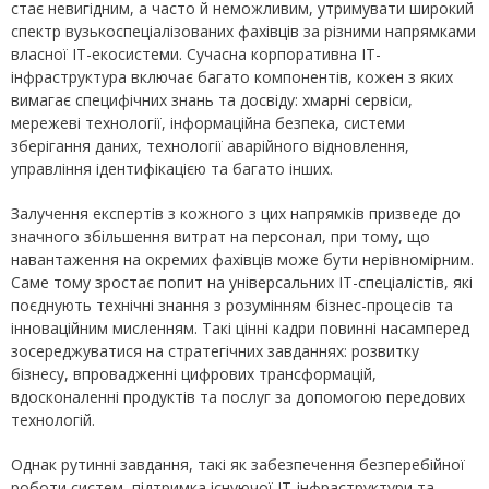
стає невигідним, а часто й неможливим, утримувати широкий
спектр вузькоспеціалізованих фахівців за різними напрямками
власної ІТ-екосистеми. Сучасна корпоративна ІТ-
інфраструктура включає багато компонентів, кожен з яких
вимагає специфічних знань та досвіду: хмарні сервіси,
мережеві технології, інформаційна безпека, системи
зберігання даних, технології аварійного відновлення,
управління ідентифікацією та багато інших.
Залучення експертів з кожного з цих напрямків призведе до
значного збільшення витрат на персонал, при тому, що
навантаження на окремих фахівців може бути нерівномірним.
Саме тому зростає попит на універсальних ІТ-спеціалістів, які
поєднують технічні знання з розумінням бізнес-процесів та
інноваційним мисленням. Такі цінні кадри повинні насамперед
зосереджуватися на стратегічних завданнях: розвитку
бізнесу, впровадженні цифрових трансформацій,
вдосконаленні продуктів та послуг за допомогою передових
технологій.
Однак рутинні завдання, такі як забезпечення безперебійної
роботи систем, підтримка існуючої ІТ-інфраструктури та