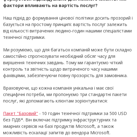
фактори впливають на вартість послуг?
Наш підхід до формування цінової політики досить прозорий і
базується на простому принципі: вартість послуг залежить
від кількості витрачених людино-годин нашими спеціалістами
технічної підтримки.
Ми розуміємо, що для багатьох компаній може бути складно
самостійно спрогнозувати необхідний обсяг часу для
вирішення технічних завдань. Тому ми гарантуємо чіткий
контроль та звітність щодо витраченого часу нашими
фахівцями, забезпечуючи повну прозорість для замовника.
Враховуючи, що кожна компанія унікальна і має свої
специфічні потреби, ми пропонуємо три стандартні пакети
послуг, які допомагають клієнтам зорієнтуватися:
Пакет "Базовий"
- 10 годин технічної підтримки за 500 USD
без ПДВ*. Він включає підтримку інфраструктурних та
хмарних сервісів на базі продуктів Microsoft, а також
можливість ескалації запитів до вендора Microsoft.