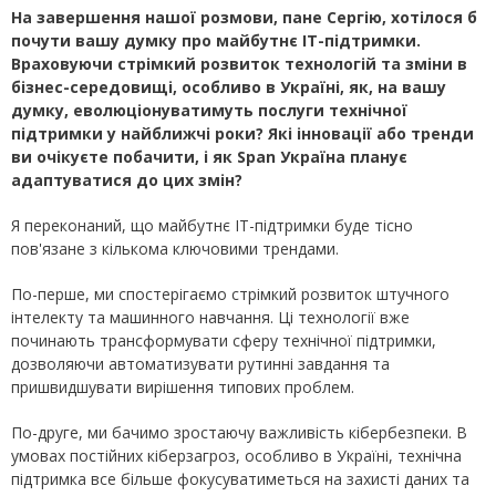
На завершення нашої розмови, пане Сергію, хотілося б
почути вашу думку про майбутнє ІТ-підтримки.
Враховуючи стрімкий розвиток технологій та зміни в
бізнес-середовищі, особливо в Україні, як, на вашу
думку, еволюціонуватимуть послуги технічної
підтримки у найближчі роки? Які інновації або тренди
ви очікуєте побачити, і як Span Україна планує
адаптуватися до цих змін?
Я переконаний, що майбутнє ІТ-підтримки буде тісно
пов'язане з кількома ключовими трендами.
По-перше, ми спостерігаємо стрімкий розвиток штучного
інтелекту та машинного навчання. Ці технології вже
починають трансформувати сферу технічної підтримки,
дозволяючи автоматизувати рутинні завдання та
пришвидшувати вирішення типових проблем.
По-друге, ми бачимо зростаючу важливість кібербезпеки. В
умовах постійних кіберзагроз, особливо в Україні, технічна
підтримка все більше фокусуватиметься на захисті даних та