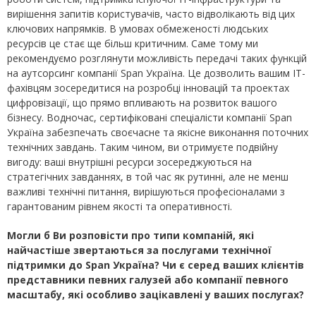
вирішення запитів користувачів, часто відволікають від цих
ключових напрямків. В умовах обмеженості людських
ресурсів це стає ще більш критичним. Саме тому ми
рекомендуємо розглянути можливість передачі таких функцій
на аутсорсинг компанії Span Україна. Це дозволить вашим ІТ-
фахівцям зосередитися на розробці інновацій та проектах
цифровізації, що прямо впливають на розвиток вашого
бізнесу. Водночас, сертифіковані спеціалісти компанії Span
Україна забезпечать своєчасне та якісне виконання поточних
технічних завдань. Таким чином, ви отримуєте подвійну
вигоду: ваші внутрішні ресурси зосереджуються на
стратегічних завданнях, в той час як рутинні, але не менш
важливі технічні питання, вирішуються професіоналами з
гарантованим рівнем якості та оперативності.
Могли б Ви розповісти про типи компаній, які
найчастіше звертаються за послугами технічної
підтримки до Span Україна? Чи є серед ваших клієнтів
представники певних галузей або компанії певного
масштабу, які особливо зацікавлені у ваших послугах?