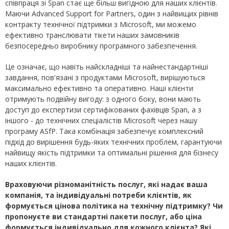
співпраця зі Span стає ще більш вигідною для наших клієнтів.
Маючи Advanced Support for Partners, один з найвищих рівнів
контракту технічної підтримки з Microsoft, ми можемо
ефективно транслювати тікети наших замовників
безпосередньо виробнику програмного забезпечення.
Це означає, що навіть найскладніші та найнестандартніші
завдання, пов'язані з продуктами Microsoft, вирішуються
максимально ефективно та оперативно. Наші клієнти
отримують подвійну вигоду: з одного боку, вони мають
доступ до експертизи сертифікованих фахівців Span, а з
іншого - до технічних спеціалістів Microsoft через нашу
програму ASfP. Така комбінація забезпечує комплексний
підхід до вирішення будь-яких технічних проблем, гарантуючи
найвищу якість підтримки та оптимальні рішення для бізнесу
наших клієнтів.
Враховуючи різноманітність послуг, які надає ваша
компанія, та індивідуальні потреби клієнтів, як
формується цінова політика на технічну підтримку? Чи
пропонуєте ви стандартні пакети послуг, або ціна
формується індивідуально для кожного клієнта? Які