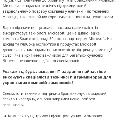
галузі, - це прагнення до розвитку та впровадження інновацій.
Ми не лише надаємо технічну підтримку, але й
задовольняємо потребу компаній у навчанні - як технічних
фахівців, так і звичайних користувачів - новітнім технологіям.
Варто відзначити, що значна частина наших клієнтів
використовує технології Microsoft. Це не дивно, адже
компанія Span вже понад 30 років є партнером Microsoft. Наш
досвід та глибока експертиза в продуктах Microsoft
дозволяють нам надавати високоякісну підтримку саме в цій
сфері, яка є критично важливою для багатьох сучасних
бізнесів, незалежно від їхньої спеціалізації.
Розкажіть, будь ласка, які ІТ-завдання найчастіше
виконують спеціалісти технічної підтримки
Span
для
українських компаній-замовників?
Спеціалісти технічної підтримки Span виконують широкий
спектр ІТ-завдань, основні напрямки нашої роботи
включають:
Комплексну підтримку інфраструктурних та хмарних