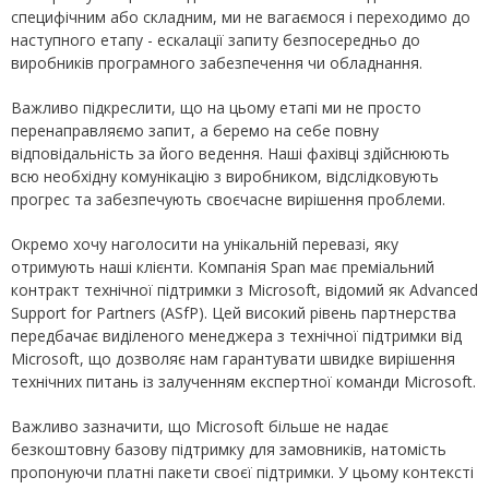
специфічним або складним, ми не вагаємося і переходимо до
наступного етапу - ескалації запиту безпосередньо до
виробників програмного забезпечення чи обладнання.
Важливо підкреслити, що на цьому етапі ми не просто
перенаправляємо запит, а беремо на себе повну
відповідальність за його ведення. Наші фахівці здійснюють
всю необхідну комунікацію з виробником, відслідковують
прогрес та забезпечують своєчасне вирішення проблеми.
Окремо хочу наголосити на унікальній перевазі, яку
отримують наші клієнти. Компанія Span має преміальний
контракт технічної підтримки з Microsoft, відомий як Advanced
Support for Partners (ASfP). Цей високий рівень партнерства
передбачає виділеного менеджера з технічної підтримки від
Microsoft, що дозволяє нам гарантувати швидке вирішення
технічних питань із залученням експертної команди Microsoft.
Важливо зазначити, що Microsoft більше не надає
безкоштовну базову підтримку для замовників, натомість
пропонуючи платні пакети своєї підтримки. У цьому контексті