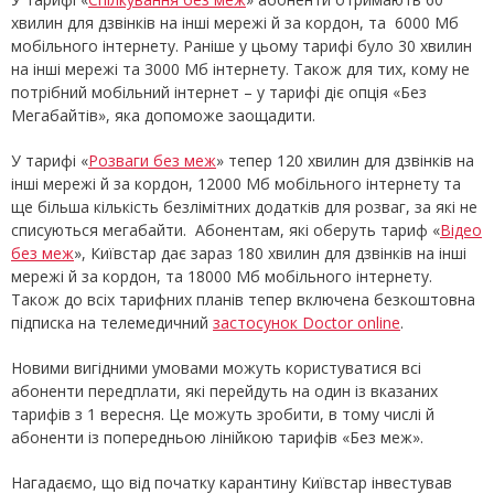
хвилин для дзвінків на інші мережі й за кордон, та 6000 Мб
мобільного інтернету. Раніше у цьому тарифі було 30 хвилин
на інші мережі та 3000 Мб інтернету. Також для тих, кому не
потрібний мобільний інтернет – у тарифі діє опція «Без
Мегабайтів», яка допоможе заощадити.
У тарифі «
Розваги без меж
» тепер 120 хвилин для дзвінків на
інші мережі й за кордон, 12000 Мб мобільного інтернету та
ще більша кількість безлімітних додатків для розваг, за які не
списуються мегабайти. Абонентам, які оберуть тариф «
Відео
без меж
», Київстар дає зараз 180 хвилин для дзвінків на інші
мережі й за кордон, та 18000 Мб мобільного інтернету.
Також до всіх тарифних планів тепер включена безкоштовна
підписка на телемедичний
застосунок Doctor online
.
Новими вигідними умовами можуть користуватися всі
абоненти передплати, які перейдуть на один із вказаних
тарифів з 1 вересня. Це можуть зробити, в тому числі й
абоненти із попередньою лінійкою тарифів «Без меж».
Нагадаємо, що від початку карантину Київстар інвестував