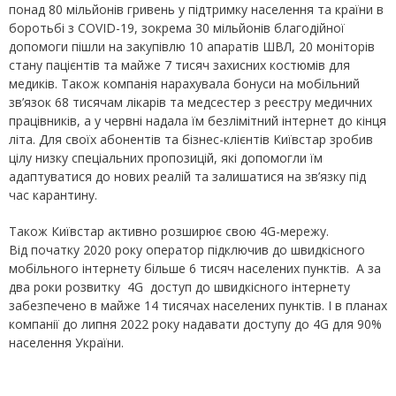
понад 80 мільйонів гривень у підтримку населення та країни в
боротьбі з COVID-19, зокрема 30 мільйонів благодійної
допомоги пішли на закупівлю 10 апаратів ШВЛ, 20 моніторів
стану пацієнтів та майже 7 тисяч захисних костюмів для
медиків. Також компанія нарахувала бонуси на мобільний
зв’язок 68 тисячам лікарів та медсестер з реєстру медичних
працівників, а у червні надала їм безлімітний інтернет до кінця
літа. Для своїх абонентів та бізнес-клієнтів Київстар зробив
цілу низку спеціальних пропозицій, які допомогли їм
адаптуватися до нових реалій та залишатися на зв’язку під
час карантину.
Також Київстар активно розширює свою 4G-мережу.
Від початку 2020 року оператор підключив до швидкісного
мобільного інтернету більше 6 тисяч населених пунктів. А за
два роки розвитку 4G доступ до швидкісного інтернету
забезпечено в майже 14 тисячах населених пунктів. І в планах
компанії до липня 2022 року надавати доступу до 4G для 90%
населення України.