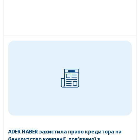
ADER HABER захистила право кредитора на
банкрутство компанії, пов'язаної з