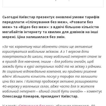
Сьогодні Київстар презентує оновлені умови тарифів
передплати «Спілкування без меж», «Розваги без
меж» та «Відео без меж»: з вдвічі більшою кількістю
мегабайтів інтернету та хвилин для дзвінків на інші
мережі. Ціна залишилася без змін.
«За час карантину наші абоненти стали ще активніше
користуватися мобільним зв’язком. А з 1 вересня діти
повертаються до школи, тому мобільний інтернет стане їм
в пригоді для навчання, іншим – для роботи онлайн, щоб
завжди бути в курсі актуальних подій та на зв’язку з рідними.
Як соціально відповідальна компанія, ми прийняли рішення
вдвічі збільшити кількість послуг у тарифах та залишити
ціни без змін. І Київстар продовжує активно розширювати
4G-мережу у маленьких селах, адже часто для їх жителів
мобільний інтернет – єдиний спосіб бути онлайн»
– коментує
Олександр Комаров, президент Київстар.
У тарифі «
Спілкування без меж
» абоненти отримають 60