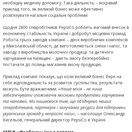
необхідну медичну допомогу. Така діяльність – яскравий
приклад того, як великий бізнес може ефективно
розв’язувати нагальні соціальні проблеми.
Щодня 2800 співробітників PepsiCo роблять вагомий внесок в
економічну стабільність України і добробут місцевих громад.
Робота трьох заводів компанії – двох виробничих комплексів
у Миколаївській області, де виготовляються снеки і напої, та
заводу з виробництва молочної продукції та дитячого
харчування на Київщині – дають змогу безперебійно
постачати до полиць магазинів якісну продукцію.
Приклад компанії показує, що коли великий бізнес бере на
себе відповідальність за розвиток суспільства, результати
можуть бути вражаючими.
«Наша місія – не лише
забезпечувати споживачів якісними продуктами харчування
та напоями. Ми пишаємося тим, що обʼєднуємо наших
співробітників, партнерів і залучаємо ресурси для підтримки
українських громад у непрості часи»
, – наголошує Олександр
Кисельов, генеральний директор PepsiCo в Україні.
КМБФ «Фудбенк»: їжа з теплом