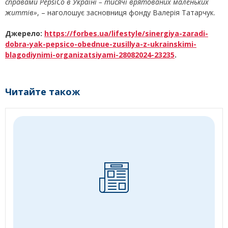
справами PepsiCo в Україні – тисячі врятованих маленьких
життів»
, – наголошує засновниця фонду Валерія Татарчук.
Джерело:
https://forbes.ua/lifestyle/sinergiya-zaradi-
dobra-yak-pepsico-obednue-zusillya-z-ukrainskimi-
blagodiynimi-organizatsiyami-28082024-23235
.
Читайте також