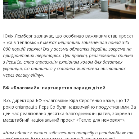
Юлія Лемберг зазначає, що особливо важливим став проєкт
«Їжа з теплом»:
«У межах ініціативи забезпечили понад 345
000 порцій гарячої їжі у восьми областях України, зокрема на
прифронтових територіях. Цей проєкт, реалізований спільно
з PepsiCo, став справжнім рятівним колом для багатьох
українців, які опинилися у складних життєвих обставинах
через велику війну»
.
БФ «Благомай»: партнерство заради дітей
В.о. директора БФ «Благомай» Кіра Сиротенко каже, що 12
років співпраці з PepsiCo були надзвичайно продуктивними. За
цей час реалізовано десятки благодійних ініціатив, зокрема і
масштабний національний проєкт «Тепло для немовлят».
«Нам вдалося значно забезпечити потребу в реанімобілях та