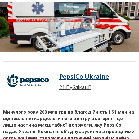
PepsiCo Ukraine
21 Публікації
Минулого року 200 млн грн на благодійність і $1 млн на
відновлення кардіологічного центру цьогоріч – це
лише частина масштабної допомоги, яку PepsiCo
надає Україні. Компанія обʼєднує зусилля з провідними
організаціями, створюючи потужний механізм змін у