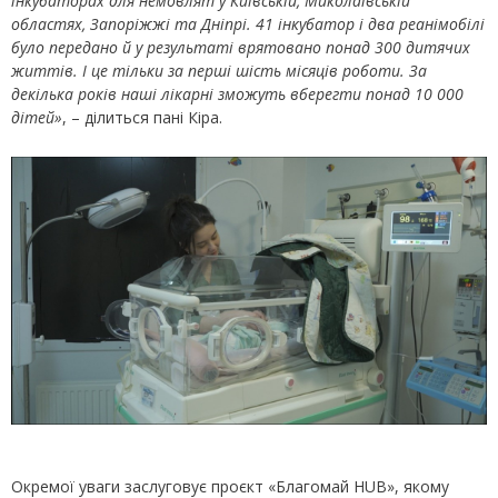
інкубаторах для немовлят у Київській, Миколаївській
областях, Запоріжжі та Дніпрі. 41 інкубатор і два реанімобілі
було передано й у результаті врятовано понад 300 дитячих
життів. І це тільки за перші шість місяців роботи. За
декілька років наші лікарні зможуть вберегти понад 10 000
дітей»
, – ділиться пані Кіра.
Окремої уваги заслуговує проєкт «Благомай HUB», якому