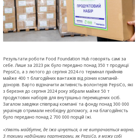
Результати роботи Food Foundation Hub говорять самі за
себе. Лише за 2023 рік було передано понад 350 т продукції
PepsiCo, а з лютого до серпня 2024-го термінал прийняв
майже 400 т благодійних вантажів від різних компаній-
донорів. Варто відзначити активність волонтерів PepsiCo, які
з березня до серпня 2024 року зібрали майже 50 т
продуктових наборів для внутрішньо переміщених осіб.
Загалом завдяки співпраці компанії та фонду понад 300 000
українців отримали необхідну допомогу, а на благодійність
було передано понад 2 700 000 порцій їжі.
«Уявіть майбутнє, де їжа цінується, а не витрачається марно.
З такими надійними партнерами, як PepsiCo, я можу собі