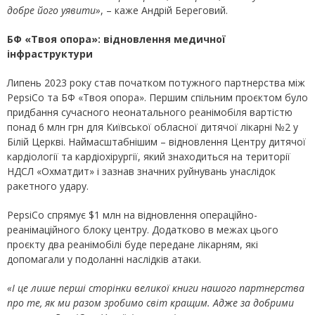
добре його уявити»
, – каже Андрій Береговий.
БФ «Твоя опора»: відновлення медичної
інфраструктури
Липень 2023 року став початком потужного партнерства між
PepsiCo та БФ «Твоя опора». Першим спільним проєктом було
придбання сучасного неонатального реанімобіля вартістю
понад 6 млн грн для Київської обласної дитячої лікарні №2 у
Білій Церкві. Наймасштабнішим – відновлення Центру дитячої
кардіології та кардіохірургії, який знаходиться на території
НДСЛ «Охматдит» і зазнав значних руйнувань унаслідок
ракетного удару.
PepsiCo спрямує $1 млн на відновлення операційно-
реанімаційного блоку центру. Додатково в межах цього
проєкту два реанімобілі буде передане лікарням, які
допомагали у подоланні наслідків атаки.
«І це лише перші сторінки великої книги нашого партнерства
про те, як ми разом зробимо світ кращим. Адже за добрими