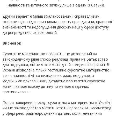
наявності генетичного зв’язку лише з одним із батьків.
Другий варіант є більш збалансованим і справедливим,
оскільки відповідає принципам захисту прав дитини, правової
визначеності та недопущення дискримінації у сфері доступу
до репродуктивних технологій.
Висновок
Сурогатне материнство в Україні – це дозволений на
законодавчому рівні спосіб реалізації права на батьківство
для подружжя, які не може мати дітей з медичних причин. В
Україні дозволене тільки гестаційне сурогатне материнство і
те за наявності чітко визначених умов: подружжя з
медичними показаннями, дієздатна повнолітня сурогатна
мати, яка має власну дитину та не має медичних
протипоказань.
Попри поширення послуг сурогатного материнства в Україні,
чинне законодавство містить істотні прогалини. Насамперед
у сфері реєстрації народження дитини, коли генетичний