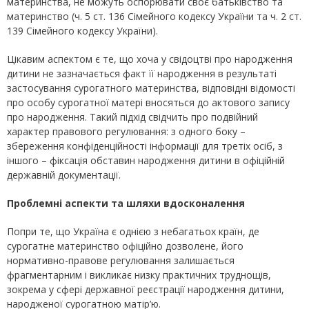
материнства, не можуть оспорювати своє батьківство та
материнство (ч. 5 ст. 136 Сімейного кодексу України та ч. 2 ст.
139 Сімейного кодексу України).
Цікавим аспектом є те, що хоча у свідоцтві про народження
дитини не зазначається факт її народження в результаті
застосування сурогатного материнства, відповідні відомості
про особу сурогатної матері вносяться до актового запису
про народження. Такий підхід свідчить про подвійний
характер правового регулювання: з одного боку –
збереження конфіденційності інформації для третіх осіб, з
іншого – фіксація обставин народження дитини в офіційній
державній документації.
Проблемні аспекти та шляхи вдосконалення
Попри те, що Україна є однією з небагатьох країн, де
сурогатне материнство офіційно дозволене, його
нормативно-правове регулювання залишається
фрагментарним і викликає низку практичних труднощів,
зокрема у сфері державної реєстрації народження дитини,
народженої сурогатною матір’ю.