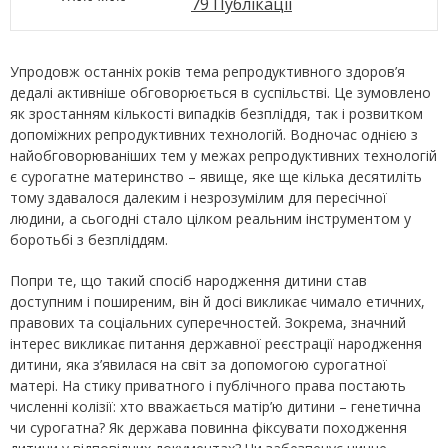
79 Публікації
Упродовж останніх років тема репродуктивного здоров’я
дедалі активніше обговорюється в суспільстві. Це зумовлено
як зростанням кількості випадків безпліддя, так і розвитком
допоміжних репродуктивних технологій. Водночас однією з
найобговорюваніших тем у межах репродуктивних технологій
є сурогатне материнство – явище, яке ще кілька десятиліть
тому здавалося далеким і незрозумілим для пересічної
людини, а сьогодні стало цілком реальним інструментом у
боротьбі з безпліддям.
Попри те, що такий спосіб народження дитини став
доступним і поширеним, він й досі викликає чимало етичних,
правових та соціальних суперечностей. Зокрема, значний
інтерес викликає питання державної реєстрації народження
дитини, яка з’явилася на світ за допомогою сурогатної
матері. На стику приватного і публічного права постають
численні колізії: хто вважається матір’ю дитини – генетична
чи сурогатна? Як держава повинна фіксувати походження