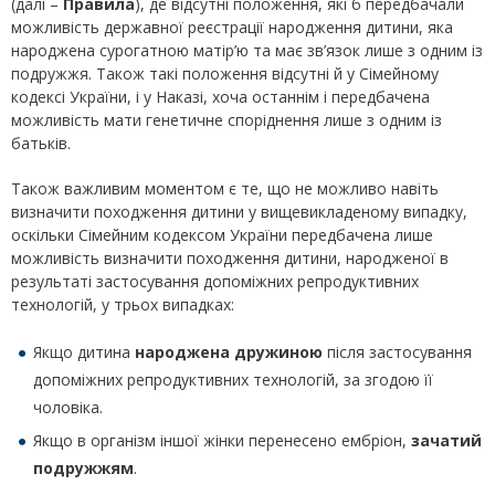
(далі –
Правила
), де відсутні положення, які б передбачали
можливість державної реєстрації народження дитини, яка
народжена сурогатною матір’ю та має зв’язок лише з одним із
подружжя. Також такі положення відсутні й у Сімейному
кодексі України, і у Наказі, хоча останнім і передбачена
можливість мати генетичне споріднення лише з одним із
батьків.
Також важливим моментом є те, що не можливо навіть
визначити походження дитини у вищевикладеному випадку,
оскільки Сімейним кодексом України передбачена лише
можливість визначити походження дитини, народженої в
результаті застосування допоміжних репродуктивних
технологій, у трьох випадках:
Якщо дитина
народжена дружиною
після застосування
допоміжних репродуктивних технологій, за згодою її
чоловіка.
Якщо в організм іншої жінки перенесено ембріон,
зачатий
подружжям
.