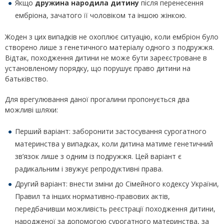
Якщо
дружина народила дитину
після перенесення
ембріона, зачатого її чоловіком та іншою жінкою.
Жоден з цих випадків не охоплює ситуацію, коли ембріон було
створено лише з генетичного матеріалу одного з подружжя.
Відтак, походження дитини не може бути зареєстроване в
установленому порядку, що порушує право дитини на
батьківство.
Для врегулювання даної прогалини пропонується два
можливі шляхи:
Перший варіант: заборонити застосування сурогатного
материнства у випадках, коли дитина матиме генетичний
зв’язок лише з одним із подружжя. Цей варіант є
радикальним і звужує репродуктивні права.
Другий варіант: внести зміни до Сімейного кодексу України,
Правил та інших нормативно-правових актів,
передбачивши можливість реєстрації походження дитини,
народженої за допомогою сурогатного материнства, за