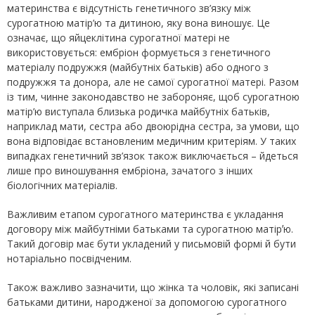
материнства є відсутність генетичного зв’язку між
сурогатною матір’ю та дитиною, яку вона виношує. Це
означає, що яйцеклітина сурогатної матері не
використовується: ембріон формується з генетичного
матеріалу подружжя (майбутніх батьків) або одного з
подружжя та донора, але не самої сурогатної матері. Разом
із тим, чинне законодавство не забороняє, щоб сурогатною
матір’ю виступала близька родичка майбутніх батьків,
наприклад мати, сестра або двоюрідна сестра, за умови, що
вона відповідає встановленим медичним критеріям. У таких
випадках генетичний зв’язок також виключається – йдеться
лише про виношування ембріона, зачатого з інших
біологічних матеріалів.
Важливим етапом сурогатного материнства є укладання
договору між майбутніми батьками та сурогатною матірʼю.
Такий договір має бути укладений у письмовій формі й бути
нотаріально посвідченим.
Також важливо зазначити, що жінка та чоловік, які записані
батьками дитини, народженої за допомогою сурогатного