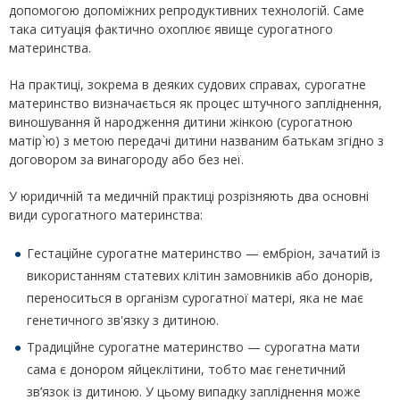
допомогою допоміжних репродуктивних технологій. Саме
така ситуація фактично охоплює явище сурогатного
материнства.
На практиці, зокрема в деяких судових справах, сурогатне
материнство визначається як процес штучного запліднення,
виношування й народження дитини жінкою (сурогатною
матір`ю) з метою передачі дитини названим батькам згідно з
договором за винагороду або без неї.
У юридичній та медичній практиці розрізняють два основні
види сурогатного материнства:
Гестаційне сурогатне материнство — ембріон, зачатий із
використанням статевих клітин замовників або донорів,
переноситься в організм сурогатної матері, яка не має
генетичного зв'язку з дитиною.
Традиційне сурогатне материнство — сурогатна мати
сама є донором яйцеклітини, тобто має генетичний
зв’язок із дитиною. У цьому випадку запліднення може