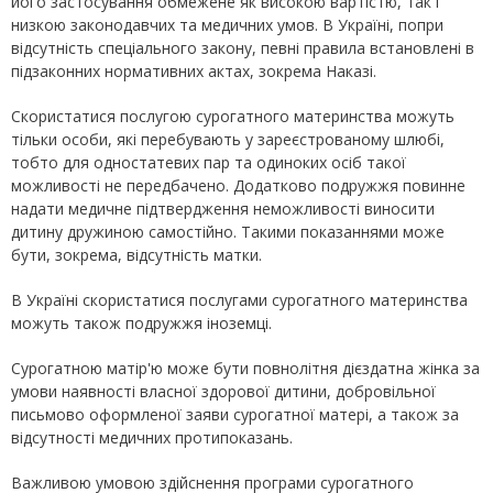
його застосування обмежене як високою вартістю, так і
низкою законодавчих та медичних умов. В Україні, попри
відсутність спеціального закону, певні правила встановлені в
підзаконних нормативних актах, зокрема Наказі.
Скористатися послугою сурогатного материнства можуть
тільки особи, які перебувають у зареєстрованому шлюбі,
тобто для одностатевих пар та одиноких осіб такої
можливості не передбачено. Додатково подружжя повинне
надати медичне підтвердження неможливості виносити
дитину дружиною самостійно. Такими показаннями може
бути, зокрема, відсутність матки.
В Україні скористатися послугами сурогатного материнства
можуть також подружжя іноземці.
Сурогатною матір'ю може бути повнолітня дієздатна жінка за
умови наявності власної здорової дитини, добровільної
письмово оформленої заяви сурогатної матері, а також за
відсутності медичних протипоказань.
Важливою умовою здійснення програми сурогатного