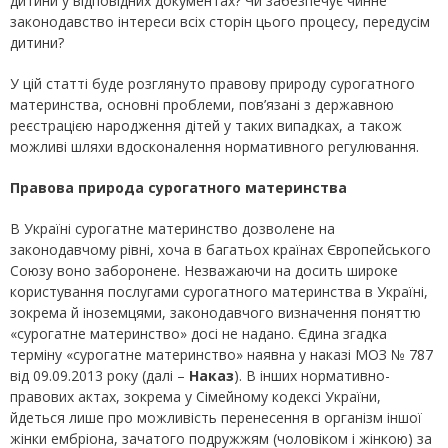
дитини у відповідних документах? Чи забезпечує чинне
законодавство інтереси всіх сторін цього процесу, передусім
дитини?
У цій статті буде розглянуто правову природу сурогатного
материнства, основні проблеми, пов’язані з державною
реєстрацією народження дітей у таких випадках, а також
можливі шляхи вдосконалення нормативного регулювання.
Правова природа сурогатного материнства
В Україні сурогатне материнство дозволене на
законодавчому рівні, хоча в багатьох країнах Європейського
Союзу воно заборонене. Незважаючи на досить широке
користування послугами сурогатного материнства в Україні,
зокрема й іноземцями, законодавчого визначення поняттю
«сурогатне материнство» досі не надано. Єдина згадка
терміну «сурогатне материнство» наявна у наказі МОЗ № 787
від 09.09.2013 року (далі –
Наказ
). В інших нормативно-
правових актах, зокрема у Сімейному кодексі України,
йдеться лише про можливість перенесення в організм іншої
жінки ембріона, зачатого подружжям (чоловіком і жінкою) за