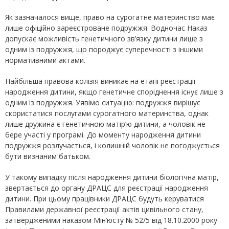
Як зазначалося вище, право на сурогатне материнство має
лише офіційно зареєстроване подружжя. Водночас Наказ
допускає можливість генетичного зв’язку дитини лише з
одним із подружжя, що породжує суперечності з іншими
нормативними актами.
Найбільша правова колізія виникає на етапі реєстрації
народження дитини, якщо генетичне споріднення існує лише з
одним із подружжя. Уявімо ситуацію: подружжя вирішує
скористатися послугами сурогатного материнства, однак
лише дружина є генетичною матір’ю дитини, а чоловік не
бере участі у програмі. До моменту народження дитини
подружжя розлучається, і колишній чоловік не погоджується
бути визнаним батьком.
У такому випадку після народження дитини біологічна матір,
звертається до органу ДРАЦС для реєстрації народження
дитини. При цьому працівники ДРАЦС будуть керуватися
Правилами державної реєстрації актів цивільного стану,
затвердженими наказом Мін’юсту № 52/5 від 18.10.2000 року