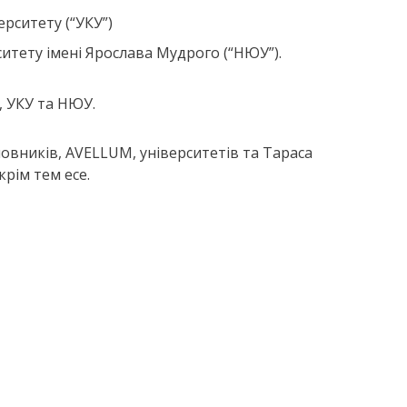
рситету (“УКУ”)
тету імені Ярослава Мудрого (“НЮУ”).
, УКУ та НЮУ.
новників, AVELLUM, університетів та Тараса
рім тем есе.