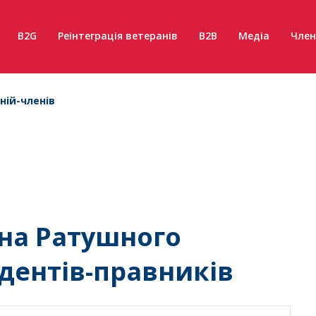
B2G
Реінтеграція ветеранів
B2B
Медіа
Член
ній-членів
ана Ратушного
дентів-правників