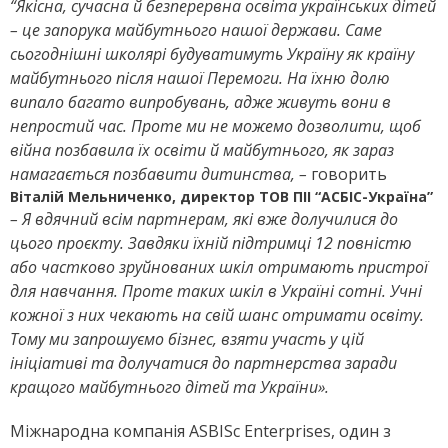
“Якісна, сучасна й безперервна освіта українських дітей
– це запорука майбутнього нашої держави. Саме
сьогоднішні школярі будуватимуть Україну як країну
майбутнього після нашої Перемоги. На їхню долю
випало багато випробувань, адже живуть вони в
непростий час. Проте ми не можемо дозволити, щоб
війна позбавила їх освіти й майбутнього, як зараз
намагається позбавити дитинства, –
говорить
Віталій Мельниченко, директор ТОВ ПІІ “АСБІС-Україна”
– Я вдячний всім партнерам, які вже долучилися до
цього проєкту. Завдяки їхній підтримці 12 повністю
або частково зруйнованих шкіл отримають пристрої
для навчання. Проте таких шкіл в Україні сотні. Учні
кожної з них чекають на свій шанс отримати освіту.
Тому ми запрошуємо бізнес, взяти участь у цій
ініціативі та долучатися до партнерства заради
кращого майбутнього дітей та України».
Міжнародна компанія ASBISc Enterprises, один з