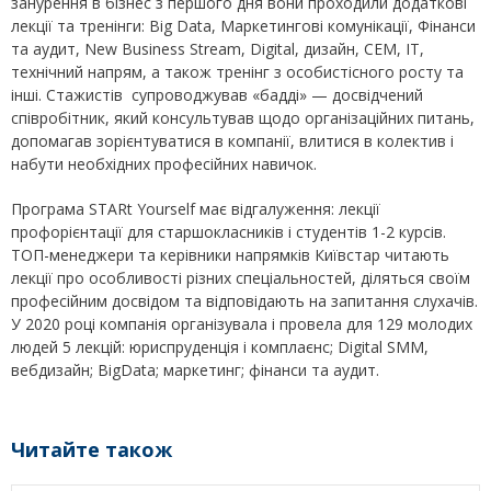
занурення в бізнес з першого дня вони проходили додаткові
лекції та тренінги: Big Data, Маркетингові комунікації, Фінанси
та аудит, New Business Stream, Digital, дизайн, CEM, IT,
технічний напрям, а також тренінг з особистісного росту та
інші. Стажистів супроводжував «бадді» — досвідчений
співробітник, який консультував щодо організаційних питань,
допомагав зорієнтуватися в компанії, влитися в колектив і
набути необхідних професійних навичок.
Програма STARt Yourself має відгалуження: лекції
профорієнтації для старшокласників і студентів 1-2 курсів.
ТОП-менеджери та керівники напрямків Київстар читають
лекції про особливості різних спеціальностей, діляться своїм
професійним досвідом та відповідають на запитання слухачів.
У 2020 році компанія організувала і провела для 129 молодих
людей 5 лекцій: юриспруденція і комплаєнс; Digital SMM,
вебдизайн; BigData; маркетинг; фінанси та аудит.
Читайте також