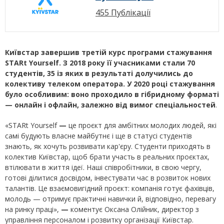
455 Публікації
Київстар завершив третій курс програми стажування
STARt
Yourself
. З 2018 року її учасниками стали 70
студентів, 35 із яких в результаті долучились до
колективу телеком оператора. У 2020 році стажування
було особливим: воно проходило в гібридному форматі
— онлайн і офлайн, залежно від вимог спеціальностей
.
«STARt Yourself
—
це проєкт для амбітних молодих людей, які
самі будують власне майбутнє і ще в статусі студентів
знають, як хочуть розвивати кар'єру. Студенти приходять в
колектив Київстар, щоб брати участь в реальних проєктах,
втілювати в життя ідеї. Наші співробітники, в свою чергу,
готові ділитися досвідом, інвестувати час в розвиток нових
талантів. Це взаємовигідний проєкт: компанія готує фахівців,
молодь — отримує практичні навички й, відповідно, перевагу
на ринку праці»,
—
коментує Оксана Олійник, директор з
управління персоналом і розвитку організації Київстар.