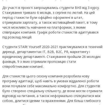
До участі в проєкті запрошувались студенти ВНЗ від 3 курсу.
Стажування тривало 6 місяців, з серпня по лютий. На цей
період стажисти були офіційно оформлені в штат,
отримували зарплату, а також мотиваційний пакет, в тому
числі можливість навчання на платформах, з якими
співпрацює компанія. Графік роботи стажистів адаптувався
під розклад лекцій.
Студенти STARt Yourself 2020-2021 практикувалися в технічній
дирекції, департаментах IT, B2B, B2C, PR, маркетингу і
юридичному департаменті. Стажування пройшли 26 молодих
фахівців, 9 з яких отримали пропозицію стати
співробітниками компанії.
Для стажистів цього сезону компанія розробила нову
програму адаптації, щоб навіть в умовах віддаленої роботи
вони почували себе максимально комфортно. Для студентів
було створено спеціальну спільноту, де вони могли отримати
відповіді на питання, а також неформально спілкуватися між
собою, ділитися ідеями та враженнями. Для більш глибокого