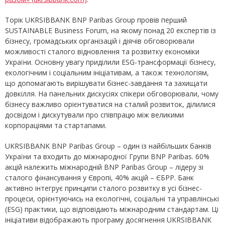
Торік UKRSIBBANK BNP Paribas Group провів перший
SUSTAINABLE Business Forum, на якому понад 20 експертів із
бізнесу, громадських організацій і діячів обговорювали
можливості сталого відновлення та розвитку економіки
України. Основну увагу приділили ESG-трансформації бізнесу,
екологічним і соціальним ініціативам, а також технологіям,
що допомагають вирішувати бізнес-завдання та захищати
довкілля. На панельних дискусіях спікери обговорювали, чому
бізнесу важливо орієнтуватися на сталий розвиток, ділилися
досвідом і дискутували про співпрацю між великими
корпораціями та стартапами.
UKRSIBBANK BNP Paribas Group – один із найбільших банків
України та входить до міжнародної Групи BNP Paribas. 60%
акцій належить міжнародній BNP Paribas Group – лідеру зі
сталого фінансування у Європі, 40% акцій – ЄБРР. Банк
активно інтегрує принципи сталого розвитку в усі бізнес-
процеси, орієнтуючись на екологічні, соціальні та управлінські
(ESG) практики, що відповідають міжнародним стандартам. Ці
ініціативи відображають програму досягнення UKRSIBBANK