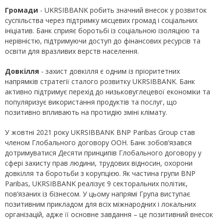
Громади
- UKRSIBBANK робить значний внесок у розвиток
суспільства через підтримку місцевих громад і соціальних
ініціатив. Банк сприяє боротьбі із соціальною ізоляцією та
нерівністю, підтримуючи доступ до фінансових ресурсів та
освіти для вразливих верств населення.
Довкілля
- захист довкілля є одним із пріоритетних
напрямків стратегії сталого розвитку UKRSIBBANK. Банк
активно підтримує перехід до низьковуглецевої економіки та
популяризує використання продуктів та послуг, що
позитивно впливають на протидію зміні клімату.
У жовтні 2021 року UKRSIBBANK BNP Paribas Group став
членом Глобального договору ООН. Банк зобов’язався
дотримуватися Десяти принципів Глобального договору у
сфері захисту прав людини, трудових відносин, охорони
довкілля та боротьби з корупцією. Як частина групи BNP
Paribas, UKRSIBBANK реалізує 9 секторальних політик,
пов’язаних із бізнесом. У цьому напрямі Група виступає
позитивним прикладом для всіх міжнародних і локальних
організацій, адже її основне завдання – це позитивний внесок