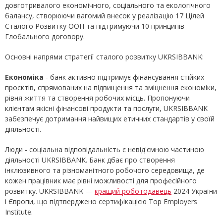
довготривалого економічного, соціального та екологічного
балансу, створюючи вагомий внесок у реалізацію 17 Цілей
Сталого Розвитку ООН та підтримуючи 10 принципів
Глобального договору.
Основні напрями стратегії сталого розвитку UKRSIBBANK:
Економіка
- банк активно підтримує фінансування стійких
проєктів, спрямованих на підвищення та зміцнення економіки,
рівня життя та створення робочих місць. Пропонуючи
клієнтам якісні фінансові продукти та послуги, UKRSIBBANK
забезпечує дотримання найвищих етичних стандартів у своїй
діяльності.
Люди - соціальна відповідальність є невід'ємною частиною
діяльності UKRSIBBANK. Банк дбає про створення
інклюзивного та різноманітного робочого середовища, де
кожен працівник має рівні можливості для професійного
розвитку. UKRSIBBANK —
кращий роботодавець
2024 України
і Європи, що підтверджено сертифікацією Top Employers
Institute.