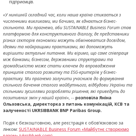
підприємців.
«У нинішній складний час, коли наша країна стикається з
численними викликами, ми бачимо, як єднається бізнес-
спільнота. Ми прагнемо, аби SUSTAINABLE
B
usiness
F
orum
став
платформою для конструктивного діалогу, де представники
різних секторів економіки можуть обмінюватися досвідом,
ідеями та найкращими практиками, які допоможуть
вирішити актуальні питання. Ми віримо, що саме співпраця
між банками, бізнесом, державними структурами та
громадськістю може стати ключем до впровадження
принципів сталого розвитку та ESG-критеріїв у бізнес-
практику. Ми прагнемо залучити учасників до формування
спільного бачення сталого майбутнього, відбудови України та
спільними зусиллями розробляти рішення, які приведуть до
позитивних змін у нашій країні»,
--
розповіла Яніна
Ольховська, директорка з питань комунікацій, КСВ та
залученості UKRSIBBANK BNP Paribas Group.
Подія є безкоштовною, але реєстрація є обов’язковою за
лінком:
SUSTAINABLE Business Forum «Майбутнє створюємо
разом» (ukrsibbank.com)
.