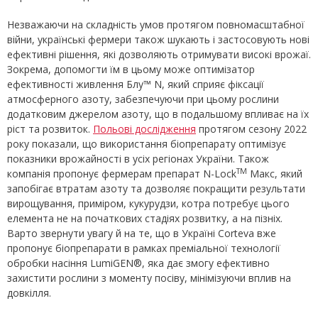
Незважаючи на складність умов протягом повномасштабної
війни, українські фермери також шукають і застосовують нові
ефективні рішення, які дозволяють отримувати високі врожаї.
Зокрема, допомогти їм в цьому може оптимізатор
ефективності живлення Блу™ N, який сприяє фіксації
атмосферного азоту, забезпечуючи при цьому рослини
додатковим джерелом азоту, що в подальшому впливає на їх
ріст та розвиток.
Польові дослідження
протягом сезону 2022
року показали, що використання біопрепарату оптимізує
показники врожайності в усіх регіонах України. Також
ТМ
компанія пропонує фермерам препарат N-Lock
Макс, який
запобігає втратам азоту та дозволяє покращити результати
вирощування, приміром, кукурудзи, котра потребує цього
елемента не на початкових стадіях розвитку, а на пізніх.
Варто звернути увагу й на те, що в Україні Corteva вже
пропонує біопрепарати в рамках преміальної технології
обробки насіння LumiGEN®, яка дає змогу ефективно
захистити рослини з моменту посіву, мінімізуючи вплив на
довкілля.