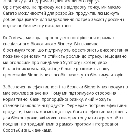
2030 року для підтримки цілей «Зеленого курсу».
Орієнтуючись на природу як на відправну точку, ми маємо
багато можливостей для розробки продуктів, які можуть
добре працювати для задоволення потреб захисту рослин і
водночас безпечні у використанні.
Як Corteva, ми зараз пропонуємо нові рішення в рамках
спеціального біологічного бізнесу. Він включає
біостимулятори, що підтримують ефективність використання
поживних речовин та стійкість рослин до стресу. Нещодавно
ми оголосили про придбання Symborg і Stoller, двох
біологічних компаній, які ще більше розширять нашу
пропозицію біологічних засобів захисту та біостимуляторів.
Забезпечення ефективності та безпеки біологічних продуктів
має важливе значення. Тому ми підтримуємо створення
нормативної бази, пропорційної ризику, який можуть
становити біологічні продукти. Фермерам потрібні ефективні
продукти, і ми вважаємо, що існує багато ефективних рішень
для біоконтролю, які можна використовувати окремо або в
поєднанні з традиційними в рамках програм інтегрованої
боротьби зі шкідниками.