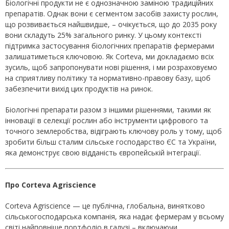
Біологічні продукти не є однозначною заміною традиційних
препаратів. Однак вони є сегментом засобів захисту рослин,
що розвивається найшвидше, – очікується, що до 2035 року
вони складуть 25% загального ринку. У цьому контексті
підтримка застосування біологічних препаратів фермерами
залишатиметься ключовою. Як Corteva, ми докладаємо всіх
зусиль, щоб запропонувати нові рішення, і ми розраховуємо
на сприятливу політику та нормативно-правову базу, щоб
забезпечити вихід цих продуктів на ринок.
Біологічні препарати разом з іншими рішеннями, такими як
інновації в селекції рослин або інструменти цифрового та
точного землеробства, відіграють ключову роль у тому, щоб
зробити більш сталим сільське господарство ЄС та України,
яка демонструє свою відданість європейській інтеграції.
Про Corteva Agriscience
Corteva Agriscience — це публічна, глобальна, винятково
сільськогосподарська компанія, яка надає фермерам у всьому
світі найповніше портфоліо в галузі – включаючи