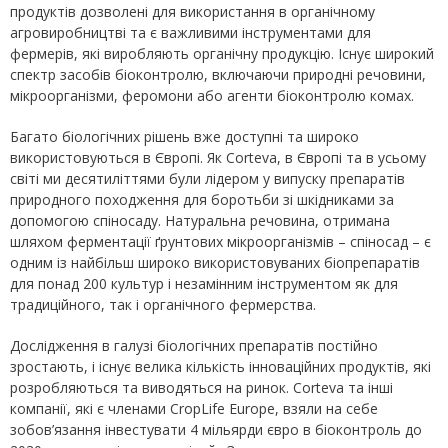
продуктів дозволені для використання в органічному
агровиробництві та є важливими інструментами для
фермерів, які виробляють органічну продукцію. Існує широкий
спектр засобів біоконтролю, включаючи природні речовини,
мікроорганізми, феромони або агенти біоконтролю комах.
Багато біологічних рішень вже доступні та широко
використовуються в Європі. Як Corteva, в Європі та в усьому
світі ми десятиліттями були лідером у випуску препаратів
природного походження для боротьби зі шкідниками за
допомогою спіносаду. Натуральна речовина, отримана
шляхом ферментації ґрунтових мікроорганізмів – спіносад – є
одним із найбільш широко використовуваних біопрепаратів
для понад 200 культур і незамінним інструментом як для
традиційного, так і органічного фермерства.
Дослідження в галузі біологічних препаратів постійно
зростають, і існує велика кількість інноваційних продуктів, які
розробляються та виводяться на ринок. Corteva та інші
компанії, які є членами CropLife Europe, взяли на себе
зобов’язання інвестувати 4 мільярди євро в біоконтроль до