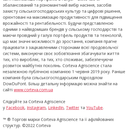
збалансований та різноманітний вибір насіння, засобів
захисту сільськогосподарських культур та цифрові рішення,
орієнтовані на максимізацію продуктивності для підвищення
врожайності та рентабельності. Будучи представленою
одними з найвідоміших брендів у сільському господарстві та
маючи провідний у галузі портфель продуктів та технологій,
що має значні можливості до зростання, компанія прагне
працювати з зацікавленими сторонами всієї продовольчої
системи, виконуючи своє зобов’язання збагачувати життя
тих, хто виробляє, та тих, хто споживає, забезпечуючи
розвиток майбутніх поколінь. Corteva Agriscience стала
незалежною публічною компанією 1 червня 2019 року. Раніше
компанія була сільськогосподарським підрозділом
DowDuPont. Більш детальну інформацію можна знайти на
сайті
www.corteva.com.ua
Слідкуйте за Corteva Agriscience
у
Facebook
,
Instagram
,
LinkedIn
,
Twitter
та
YouTube
.
™ ® Торгові марки Corteva Agriscience та її афілійованих
структур. ©2022 Corteva