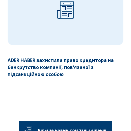
ADER HABER захистила право кредитора на
банкрутство компанії, пов'язаної з
підсанкційною особою
Більше новин компаній-членів