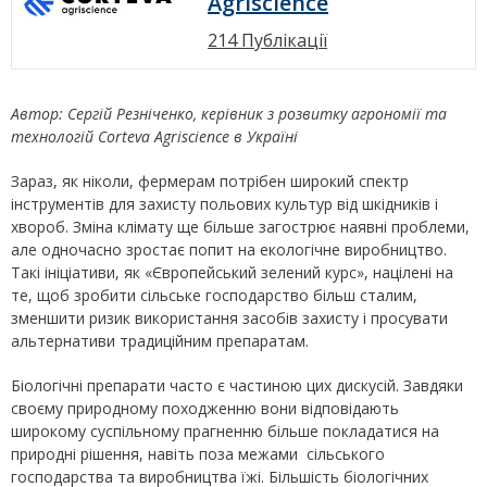
Agriscience
214 Публікації
Автор: Сергій Резніченко, керівник з розвитку агрономії та
технологій
Corteva
Agriscience
в Україні
Зараз, як ніколи, фермерам потрібен широкий спектр
інструментів для захисту польових культур від шкідників і
хвороб. Зміна клімату ще більше загострює наявні проблеми,
але одночасно зростає попит на екологічне виробництво.
Такі ініціативи, як «Європейський зелений курс», націлені на
те, щоб зробити сільське господарство більш сталим,
зменшити ризик використання засобів захисту і просувати
альтернативи традиційним препаратам.
Біологічні препарати часто є частиною цих дискусій. Завдяки
своєму природному походженню вони відповідають
широкому суспільному прагненню більше покладатися на
природні рішення, навіть поза межами сільського
господарства та виробництва їжі. Більшість біологічних