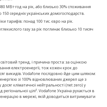
380 МВт·год на рік, або близько 30% споживання
 150 середніх українських домогосподарств.
и тарифів: понад 100 тис. євро на рік.
углекислого газу за рік поглинає близько 10 тисяч
світовий тренд, і причина проста: за оцінкою
ання електроенергії, тож кожен крок до
сяг викидів. Vodafone послідовно йде цим шляхом:
енергією зі 100% відновлюваних джерел ще з
 досяг кліматичної нейтральності (net zero) у
ід регіональної цілі². Vodafone Україна рухається в
у генерацію в мережі, якій доводиться витримувати