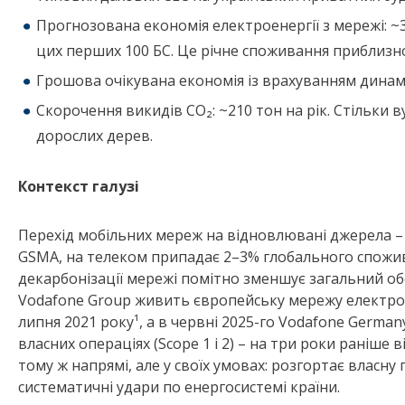
Прогнозована економія електроенергії з мережі: ~
цих перших 100 БС. Це річне споживання приблизно
Грошова очікувана економія із врахуванням динамік
Скорочення викидів CO₂: ~210 тон на рік. Стільки в
дорослих дерев.
Контекст галузі
Перехід мобільних мереж на відновлювані джерела – 
GSMA, на телеком припадає 2–3% глобального спожив
декарбонізації мережі помітно зменшує загальний об
Vodafone Group живить європейську мережу електро
липня 2021 року¹, а в червні 2025-го Vodafone Germany
власних операціях (Scope 1 і 2) – на три роки раніше в
тому ж напрямі, але у своїх умовах: розгортає власн
систематичні удари по енергосистемі країни.