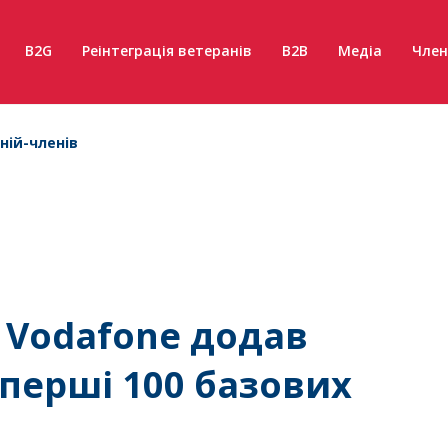
B2G
Реінтеграція ветеранів
B2B
Медіа
Член
ній-членів
: Vodafone додав
 перші 100 базових