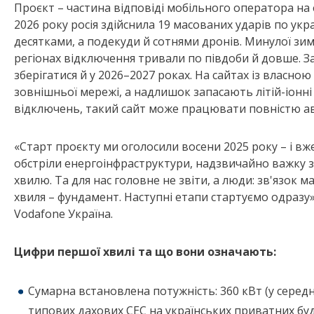
Проєкт – частина відповіді мобільного оператора на 
2026 року росія здійснила 19 масованих ударів по укр
десятками, а подекуди й сотнями дронів. Минулої зими
регіонах відключення тривали по півдоби й довше. З
зберігатися й у 2026–2027 роках. На сайтах із власн
зовнішньої мережі, а надлишок запасають літій-іонні а
відключень, такий сайт може працювати повністю а
«Старт проєкту ми оголосили восени 2025 року – і вже
обстріли енергоінфраструктури, надзвичайно важку 
хвилю. Та для нас головне не звіти, а люди: зв'язок м
хвиля – фундамент. Наступні етапи стартуємо одразу»
Vodafone Україна.
Цифри першої хвилі та що вони означають:
Сумарна встановлена потужність: 360 кВт (у середн
типових дахових СЕС на українських приватних бу