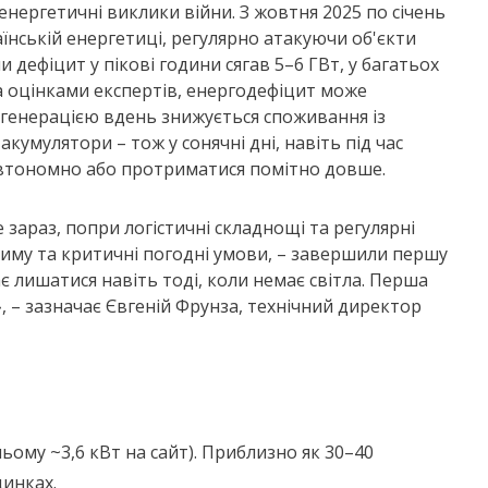
енергетичні виклики війни. З жовтня 2025 по січень
аїнській енергетиці, регулярно атакуючи об'єкти
 дефіцит у пікові години сягав 5–6 ГВт, у багатьох
а оцінками експертів, енергодефіцит може
ою генерацією вдень знижується споживання із
кумулятори – тож у сонячні дні, навіть під час
втономно або протриматися помітно довше.
 зараз, попри логістичні складнощі та регулярні
зиму та критичні погодні умови, – завершили першу
ає лишатися навіть тоді, коли немає світла. Перша
, – зазначає Євгеній Фрунза, технічний директор
ьому ~3,6 кВт на сайт). Приблизно як 30–40
динках.