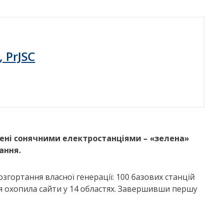
, PrJSC
щені сонячними електростанціями – «зелена»
ання.
гортання власної генерації: 100 базових станцій
ія охопила сайти у 14 областях. Завершивши першу