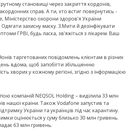
скрутному становищі через закриття кордонів,
кордонних справ. А ти, хто встиг повернутись -
е, Міністерство охорони здоров'я України
. Одягати захисну маску. 3.Мити й дезінфікувати
мптоми ГРВІ, будь ласка, зв'яжіться з лікарем. Ваш
ьйонів таргетованих повідомлень клієнтам в різних
день вдома, щоб запобігти збільшенню
сть хворих у кожному регіоні, згідно з інформацією
рупою компаній NEQSOL Holding – виділила 33 млн
ів нашої країни. Також Vodafone запустив та
дтримку України та українців під час карантину.
римки оцінюється у суму близько 30 млн гривень.
ладає 63 млн гривень.