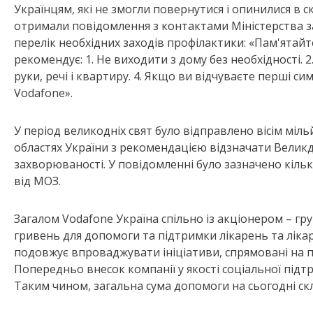
Українцям, які не змогли повернутися і опинилися в 
отримали повідомлення з контактами Міністерства за
перелік необхідних заходів профілактики: «Пам'ятайт
рекомендує: 1. Не виходити з дому без необхідності. 2
руки, речі і квартиру. 4. Якщо ви відчуваєте перші си
Vodafone».
У період великодніх свят було відправлено вісім міл
областях України з рекомендацією відзначати Велик
захворюваності. У повідомленні було зазначено кількі
від МОЗ.
Загалом Vodafone Україна спільно із акціонером – г
гривень для допомоги та підтримки лікарень та лікар
подовжує впроваджувати ініціативи, спрямовані на пі
Попередньо внесок компанії у якості соціальної підт
Таким чином, загальна сума допомоги на сьогодні ск