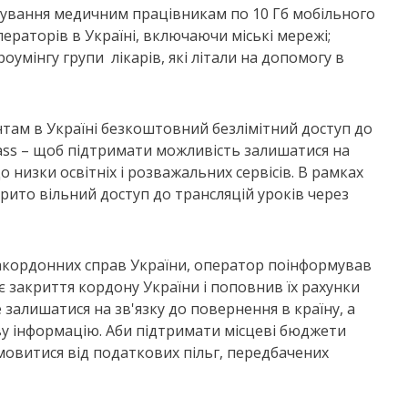
ахування медичним працівникам по 10 Гб мобільного
ператорів в Україні, включаючи міські мережі;
умінгу групи лікарів, які літали на допомогу в
нтам в Україні безкоштовний безлімітний доступ до
ass – щоб підтримати можливість залишатися на
 низки освітніх і розважальних сервісів. В рамках
рито вільний доступ до трансляцій уроків через
закордонних справ України, оператор поінформував
нє закриття кордону України і поповнив їх рахунки
залишатися на зв'язку до повернення в країну, а
у інформацію. Аби підтримати місцеві бюджети
мовитися від податкових пільг, передбачених