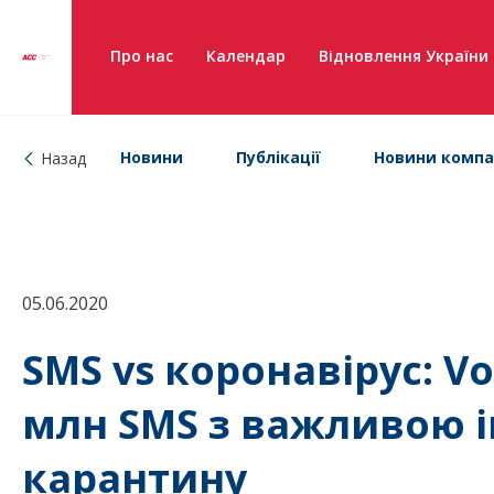
Про нас
Календар
Відновлення України
Новини
Публікації
Новини компа
Назад
05.06.2020
SMS vs коронавірус: V
млн SMS з важливою і
карантину