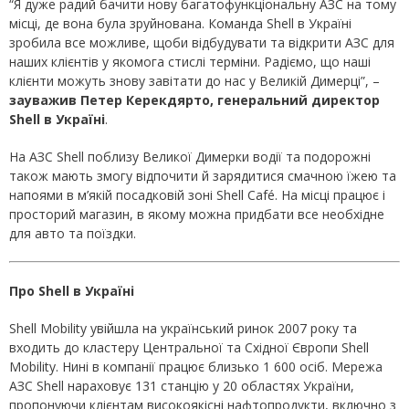
“Я дуже радий бачити нову багатофункціональну АЗС на тому
місці, де вона була зруйнована. Команда Shell в Україні
зробила все можливе, щоби відбудувати та відкрити АЗС для
наших клієнтів у якомога стислі терміни. Радіємо, що наші
клієнти можуть знову завітати до нас у Великій Димерці”, –
зауважив Петер Керекдярто
,
генеральний директор
Shell в Україні
.
На АЗС Shell поблизу Великої Димерки водії та подорожні
також мають змогу відпочити й зарядитися смачною їжею та
напоями в м’якій посадковій зоні Shell Café. На місці працює і
просторий магазин, в якому можна придбати все необхідне
для авто та поїздки.
Про Shell в Україні
Shell Mobility увійшла на український ринок 2007 року та
входить до кластеру Центральної та Східної Європи Shell
Mobility. Нині в компанії працює близько 1 600 осіб. Мережа
АЗС Shell нараховує 131 станцію у 20 областях України,
пропонуючи клієнтам високоякісні нафтопродукти, включно з