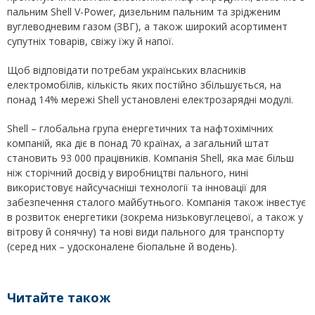
пальним Shell V-Power, дизельним пальним та зрідженим
вуглеводневим газом (ЗВГ), а також широкий асортимент
супутніх товарів, свіжу їжу й напої.
Щоб відповідати потребам українських власників
електромобілів, кількість яких постійно збільшується, на
понад 14% мережі Shell установлені електрозарядні модулі.
Shell – глобальна група енергетичних та нафтохімічних
компаній, яка діє в понад 70 країнах, а загальний штат
становить 93 000 працівників. Компанія Shell, яка має більш
ніж сторічний досвід у виробництві пального, нині
використовує найсучасніші технології та інновації для
забезпечення сталого майбутнього. Компанія також інвестує
в розвиток енергетики (зокрема низьковуглецевої, а також у
вітрову й сонячну) та нові види пального для транспорту
(серед них – удосконалене біопальне й водень).
Читайте також