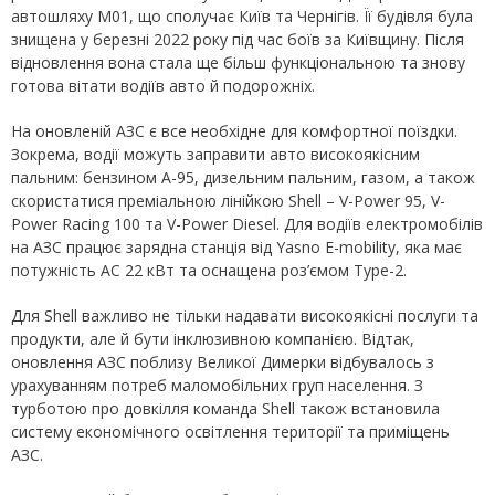
автошляху М01, що сполучає Київ та Чернігів. Її будівля була
знищена у березні 2022 року під час боїв за Київщину. Після
відновлення вона стала ще більш функціональною та знову
готова вітати водіїв авто й подорожніх.
На оновленій АЗС є все необхідне для комфортної поїздки.
Зокрема, водії можуть заправити авто високоякісним
пальним: бензином А-95, дизельним пальним, газом, а також
скористатися преміальною лінійкою Shell – V-Power 95, V-
Power Racing 100 та V-Power Diesel. Для водіїв електромобілів
на АЗС працює зарядна станція від Yasno E-mobility, яка має
потужність АС 22 кВт та оснащена роз’ємом Type-2.
Для Shell важливо не тільки надавати високоякісні послуги та
продукти, але й бути інклюзивною компанією. Відтак,
оновлення АЗС поблизу Великої Димерки відбувалось з
урахуванням потреб маломобільних груп населення. З
турботою про довкілля команда Shell також встановила
систему економічного освітлення території та приміщень
АЗС.