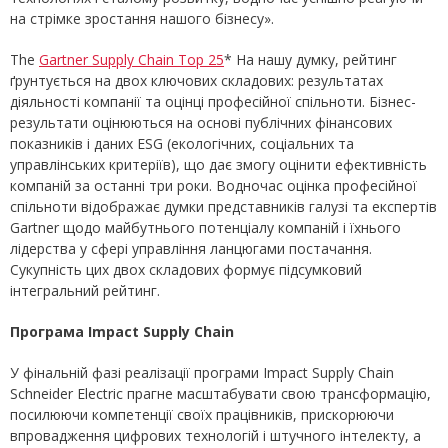
на стрімке зростання нашого бізнесу».
The
Gartner Supply Chain Top 25
* На нашу думку, рейтинг
ґрунтується на двох ключових складових: результатах
діяльності компанії та оцінці професійної спільноти. Бізнес-
результати оцінюються на основі публічних фінансових
показників і даних ESG (екологічних, соціальних та
управлінських критеріїв), що дає змогу оцінити ефективність
компаній за останні три роки. Водночас оцінка професійної
спільноти відображає думки представників галузі та експертів
Gartner щодо майбутнього потенціалу компаній і їхнього
лідерства у сфері управління ланцюгами постачання.
Сукупність цих двох складових формує підсумковий
інтегральний рейтинг.
Програма Impact Supply Chain
У фінальній фазі реалізації програми Impact Supply Chain
Schneider Electric прагне масштабувати свою трансформацію,
посилюючи компетенції своїх працівників, прискорюючи
впровадження цифрових технологій і штучного інтелекту, а