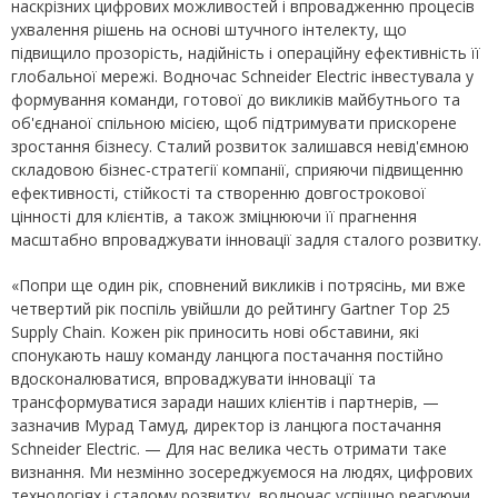
наскрізних цифрових можливостей і впровадженню процесів
ухвалення рішень на основі штучного інтелекту, що
підвищило прозорість, надійність і операційну ефективність її
глобальної мережі. Водночас Schneider Electric інвестувала у
формування команди, готової до викликів майбутнього та
об'єднаної спільною місією, щоб підтримувати прискорене
зростання бізнесу. Сталий розвиток залишався невід'ємною
складовою бізнес-стратегії компанії, сприяючи підвищенню
ефективності, стійкості та створенню довгострокової
цінності для клієнтів, а також зміцнюючи її прагнення
масштабно впроваджувати інновації задля сталого розвитку.
«Попри ще один рік, сповнений викликів і потрясінь, ми вже
четвертий рік поспіль увійшли до рейтингу Gartner Top 25
Supply Chain. Кожен рік приносить нові обставини, які
спонукають нашу команду ланцюга постачання постійно
вдосконалюватися, впроваджувати інновації та
трансформуватися заради наших клієнтів і партнерів, —
зазначив Мурад Тамуд, директор із ланцюга постачання
Schneider Electric. — Для нас велика честь отримати таке
визнання. Ми незмінно зосереджуємося на людях, цифрових
технологіях і сталому розвитку, водночас успішно реагуючи