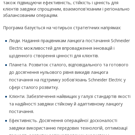
також підвищуючи ефективність, стійкість і цінність для
клієнтів завдяки спрощеним, взаємопов'язаним і регіонально
збалансованим операціям.
Програма базується на чотирьох стратегічних напрямах:
Люди. Надання працівникам ланцюга постачання Schneider
Electric можливостей для впровадження інновацій і
щоденного створення цінності для клієнтів.
Планета. Розвиток сталого, відповідального та готового
до досягнення нульового рівня викидів ланцюга
постачання на підтримку зобов'язань Schneider Electric у
сфері сталого розвитку.
Клієнти. Забезпечення найвищих у галузі стандартів якості
та надійності завдяки стійкому й адаптивному ланцюгу
постачання.
Ефективність. Досягнення операційної досконалості
завдяки використанню передових технологій, оптимізації