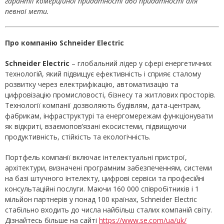
гарантії комерційної придатності або придатності для
певної мети.
Про компанію
Schneider
Electric
Schneider
Electric
– глобальний лідер у сфері енергетичних
технологій, який підвищує ефективність і сприяє сталому
розвитку через електрифікацію, автоматизацію та
цифровізацію промисловості, бізнесу та житлових просторів.
Технології компанії дозволяють будівлям, дата-центрам,
фабрикам, інфраструктурі та енергомережам функціонувати
як відкриті, взаємопов’язані екосистеми, підвищуючи
продуктивність, стійкість та екологічність.
Портфель компанії включає інтелектуальні пристрої,
архітектури, визначені програмним забезпеченням, системи
на базі штучного інтелекту, цифрові сервіси та професійні
консультаційні послуги. Маючи 160 000 співробітників і 1
мільйон партнерів у понад 100 країнах, Schneider Electric
стабільно входить до числа найбільш сталих компаній світу.
Дізнайтесь більше на сайті
https://www.se.com/ua/uk/