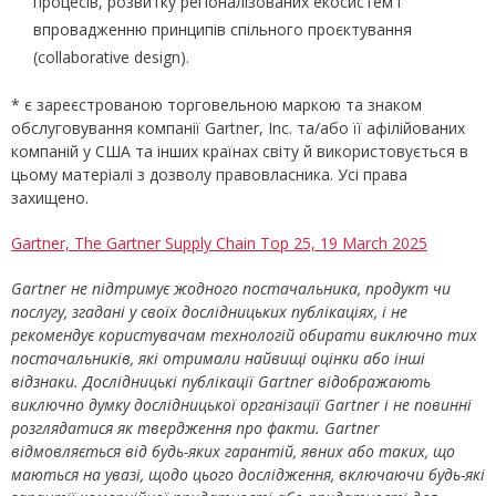
процесів, розвитку регіоналізованих екосистем і
впровадженню принципів спільного проєктування
(collaborative design).
* є зареєстрованою торговельною маркою та знаком
обслуговування компанії Gartner, Inc. та/або її афілійованих
компаній у США та інших країнах світу й використовується в
цьому матеріалі з дозволу правовласника. Усі права
захищено.
Gartner, The Gartner Supply Chain Top 25, 19 March 2025
Gartner не підтримує жодного постачальника, продукт чи
послугу, згадані у своїх дослідницьких публікаціях, і не
рекомендує користувачам технологій обирати виключно тих
постачальників, які отримали найвищі оцінки або інші
відзнаки. Дослідницькі публікації Gartner відображають
виключно думку дослідницької організації Gartner і не повинні
розглядатися як твердження про факти. Gartner
відмовляється від будь-яких гарантій, явних або таких, що
маються на увазі, щодо цього дослідження, включаючи будь-які