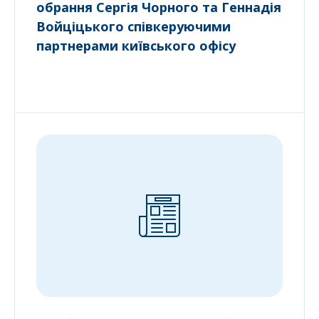
обрання Сергія Чорного та Геннадія
Войціцького співкеруючими
партнерами київського офісу