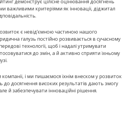
ейтинг демонструє цілісне оцінювання досягнень
ми важливими критеріями як інновації, діджитал
дповідальність.
розвиток є невід’ємною частиною нашого
ридична галузь постійно розвивається в сучасному
а передові технології, щоб і надалі утримувати
тосовуватися до змін, а й активно сприяти їхньому
узі.
компанії, і ми пишаємося їхнім внеском у розвиток
ть до досягнення високих результатів дають змогу
ле й забезпечувати інноваційні рішення.