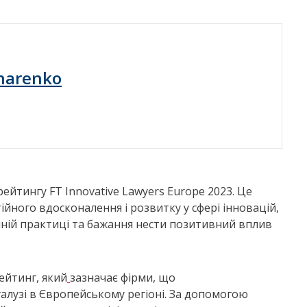
harenko
ейтингу FT Innovative Lawyers Europe 2023. Це
йного вдосконалення і розвитку у сфері інновацій,
ній практиці та бажання нести позитивний вплив
ейтинг, який
зазначає фірми, що
алузі в Європейському регіоні. За допомогою