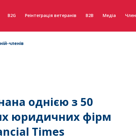
B2G
Реінтеграція ветеранів
B2B
Медіа
Член
ній-членів
нана однією з 50
их юридичних фірм
ncial Times