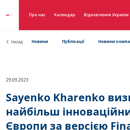
Про нас
Календар
Відновлення України
Новини
Публікації
Новини компа
Назад
29.09.2023
Sayenko Kharenko виз
найбільш інноваційн
Європи за версією Fina