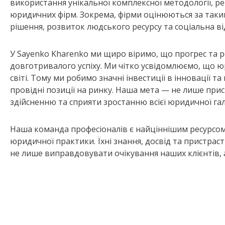
використання унікальної комплексної методології, р
юридичних фірм. Зокрема, фірми оцінюються за таки
рішення, розвиток людського ресурсу та соціальна ві
У Sayenko Kharenko ми щиро віримо, що прогрес та 
довготривалого успіху. Ми чітко усвідомлюємо, що ю
світі. Тому ми робимо значні інвестиції в інновації т
провідні позиції на ринку. Наша мета — не лише прис
здійсненню та сприяти зростанню всієї юридичної гал
Наша команда професіоналів є найціннішим ресурсом 
юридичної практики. Їхні знання, досвід та пристрас
не лише виправдовувати очікування наших клієнтів, а