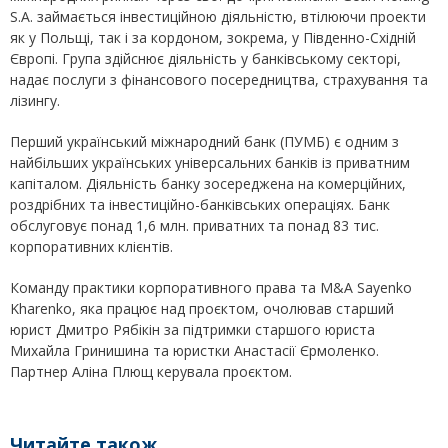
S.A. займається інвестиційною діяльністю, втілюючи проекти
як у Польщі, так і за кордоном, зокрема, у Південно-Східній
Європі. Група здійснює діяльність у банківському секторі,
надає послуги з фінансового посередництва, страхування та
лізингу.
Перший український міжнародний банк (ПУМБ) є одним з
найбільших українських універсальних банків із приватним
капіталом. Діяльність банку зосереджена на комерційних,
роздрібних та інвестиційно-банківських операціях. Банк
обслуговує понад 1,6 млн. приватних та понад 83 тис.
корпоративних клієнтів.
Команду практики корпоративного права та M&A Sayenko
Kharenko, яка працює над проєктом, очолював старший
юрист Дмитро Рябікін за підтримки старшого юриста
Михайла Гринишина та юристки Анастасії Єрмоленко.
Партнер Аліна Плющ керувала проєктом.
Читайте також