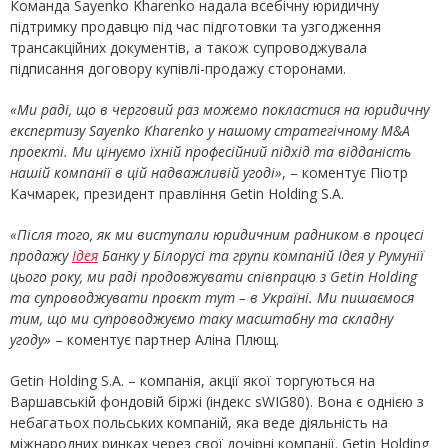
Команда Sayenko Kharenko надала всебічну юридичну
підтримку продавцю під час підготовки та узгодження
трансакційних документів, а також супроводжувала
підписання договору купівлі-продажу сторонами.
«Ми раді, що в черговий раз можемо покластися на юридичну
експертизу Sayenko Kharenko у нашому стратегічному M&A
проекті. Ми цінуємо їхній професійний підхід та відданість
нашій компанії в цій надважливій угоді»
, – коментує Піотр
Качмарек, президент правління Getin Holding S.A.
«Після того, як ми виступали юридичним радником в процесі
продажу
Ідея
Банку у Білорусі та групи компаній Ідея у Румунії
цього року, ми раді продовжувати співпрацю з Getin Holding
та супроводжувати проєкт тут – в Україні. Ми пишаємося
тим, що ми супроводжуємо таку масштабну та складну
угоду»
– коментує партнер Аліна Плющ.
Getin Holding S.A. – компанія, акції якої торгуються на
Варшавській фондовій біржі (індекс sWIG80). Вона є однією з
небагатьох польських компаній, яка веде діяльність на
міжнародних ринках через свої дочірні компанії. Getin Holding