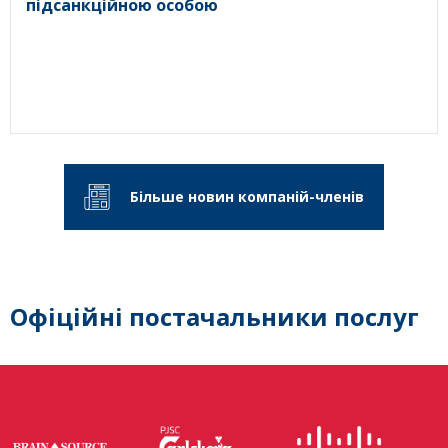
підсанкційною особою
Більше новин компаній-членів
Офіційні постачальники послуг