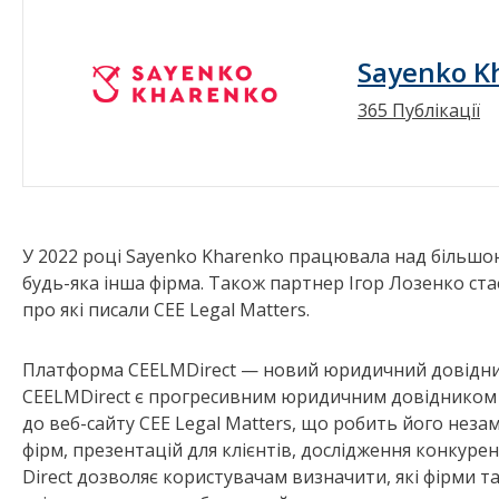
Sayenko K
365 Публікації
У 2022 році Sayenko Kharenko працювала над більшою к
будь-яка інша фірма. Також партнер Ігор Лозенко стає 
про які писали CEE Legal Matters.
Платформа CEELMDirect — новий юридичний довідник
CEELMDirect є прогресивним юридичним довідником 
до веб-сайту CEE Legal Matters, що робить його нез
фірм, презентацій для клієнтів, дослідження конкуре
Direct дозволяє користувачам визначити, які фірми