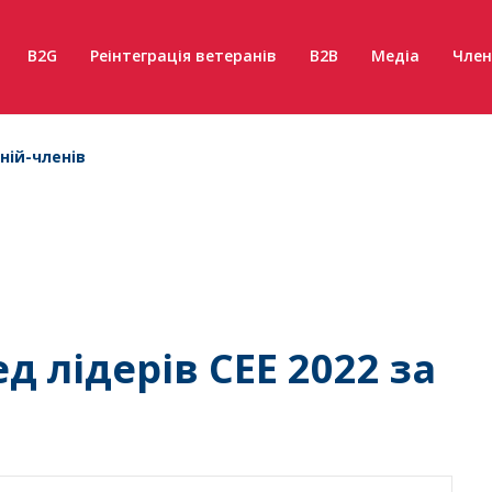
B2G
Реінтеграція ветеранів
B2B
Медіа
Член
ній-членів
д лідерів CEE 2022 за