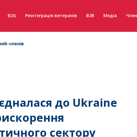
B2G
Реінтеграція ветеранів
B2B
Медіа
Член
ній-членів
єдналася до Ukraine
прискорення
тичного сектору