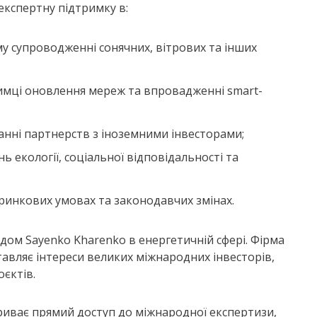
експертну підтримку в:
у супроводженні сонячних, вітрових та інших
имці оновлення мереж та впровадженні smart-
анні партнерств з іноземними інвесторами;
ь екології, соціальної відповідальності та
 ринкових умовах та законодавчих змінах.
ідом Sayenko Kharenko в енергетичній сфері. Фірма
авляє інтереси великих міжнародних інвесторів,
єктів.
ідкриває прямий доступ до міжнародної експертизи,