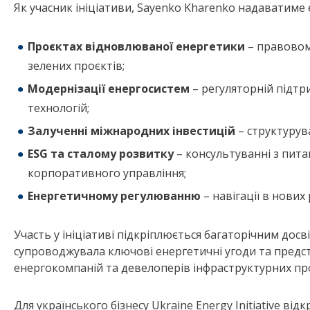
Як учасник ініціативи, Sayenko Kharenko надаватиме 
Проєктах відновлюваної енергетики
– правовом
зелених проєктів;
Модернізації енергосистем
– регуляторній підтр
технологій;
Залученні міжнародних інвестицій
– структурув
ESG
та сталому розвитку
– консультуванні з питан
корпоративного управління;
Енергетичному регулюванню
– навігації в нових
Участь у ініціативі підкріплюється багаторічним досв
супроводжувала ключові енергетичні угоди та предст
енергокомпаній та девелоперів інфраструктурних про
Для українського бізнесу Ukraine Energy Initiative в