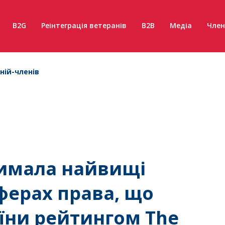
B2G
Реінтеграція ветеранів
B2B
Медіа
Член
ній-членів
римала найвищі
сферах права, що
їни рейтингом The