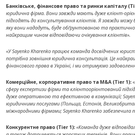
Банківське, фінансове право та ринки капіталу (Tie
юридична фірма. Вони завжди мають дуже клієнт-орі
підходять до консультування клієнтів. Я завжди можу 
яку вони нададуть, буде обґрунтованою та практичною
найкращим чином відповідаючи очікування клієнтів».
«У Sayenko Kharenko працює команда досвідчених юристі
потрібна зовнішня юридична консультація. Це найкращ
фінансового права в Україні, і ми отримуємо задоволення
Комерційне, корпоративне право та M&A (Tier 1):
«
сферу експертизи фірми та клієнтоорієнтований підхід
дуже оперативною та ефективною в комунікації; Sayen
юридичними послугами (Польща, Естонія, Великобритані
міжнародними фірмами; Sayenko Kharenko забезпечила по
Конкурентне право (Tier 1):
«Команда дуже відповіда
а також дотримується жорстких термінів. Вони прац