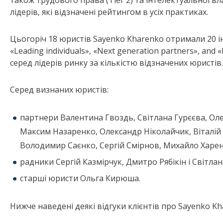
також трудового права (Tier 2) та інтелектуальної вла
лідерів, які відзначені рейтингом в усіх практиках.
Цьогоріч 18 юристів Sayenko Kharenko отримали 20 ін
«Leading individuals», «Next generation partners», and
серед лідeрів ринку за кількістю відзначених юристів.
Серед визнаних юристів:
партнери Валентина Гвоздь, Світлана Гурєєва, Оле
Максим Назаренко, Олександр Ніколайчик, Віталій
Володимир Саєнко, Сергій Смірнов, Михайло Харен
радники Сергій Казмірчук, Дмитро Рябікін і Світлан
старші юристи Ольга Кирюша.
Нижче наведені деякі відгуки клієнтів про Sayenko Kh