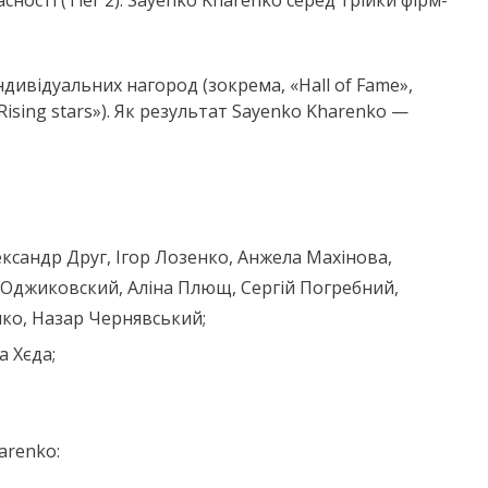
сності (Tier 2). Sayenko Kharenko серед трійки фірм-
дивідуальних нагород (зокрема, «Hall of Fame»,
 «Rising stars»). Як результат Sayenko Kharenko —
ксандр Друг, Ігор Лозенко, Анжела Махінова,
 Оджиковский, Аліна Плющ, Сергій Погребний,
ко, Назар Чернявський;
а Хєда;
arenko: