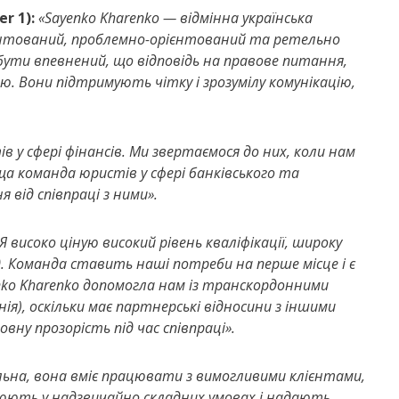
r 1):
«Sayenko Kharenko — відмінна українська
єнтований, проблемно-орієнтований та ретельно
бути впевнений, що відповідь на правове питання,
. Вони підтримують чітку і зрозумілу комунікацію,
в у сфері фінансів. Ми звертаємося до них, коли нам
а команда юристів у сфері банківського та
 від співпраці з ними».
Я високо ціную високий рівень кваліфікації, широку
. Команда ставить наші потреби на перше місце і є
ko Kharenko допомогла нам із транскордонними
я), оскільки має партнерські відносини з іншими
вну прозорість під час співпраці».
льна, вона вміє працювати з вимогливими клієнтами,
юють у надзвичайно складних умовах і надають