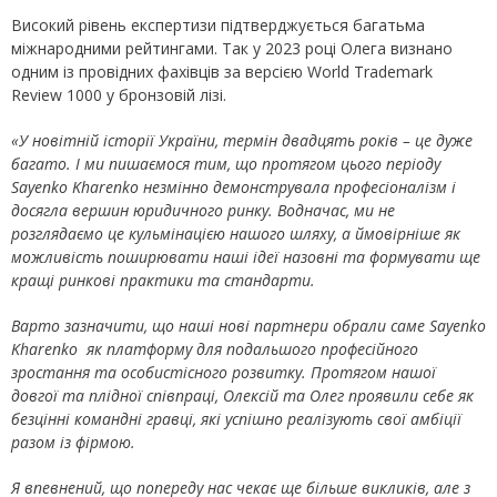
Високий рівень експертизи підтверджується багатьма
міжнародними рейтингами. Так у 2023 році Олега визнано
одним із провідних фахівців за версією World Trademark
Review 1000 у бронзовій лізі.
«У новітній історії України, термін двадцять років – це дуже
багато. І ми пишаємося тим, що протягом цього періоду
Sayenko Kharenko незмінно демонструвала професіоналізм і
досягла вершин юридичного ринку. Водначас, ми не
розглядаємо це кульмінацією нашого шляху, а ймовірніше як
можливість поширювати наші ідеї назовні та формувати ще
кращі ринкові практики та стандарти.
Варто зазначити, що наші нові партнери обрали саме Sayenko
Kharenko як платформу для подальшого професійного
зростання та особистісного розвитку. Протягом нашої
довгої та плідної співпраці, Олексій та Олег проявили себе як
безцінні командні гравці, які успішно реалізують свої амбіції
разом із фірмою.
Я впевнений, що попереду нас чекає ще більше викликів, але з