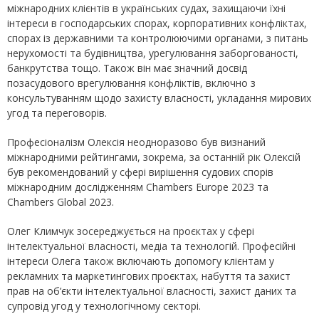
міжнародних клієнтів в українських судах, захищаючи їхні
інтереси в господарських спорах, корпоративних конфліктах,
спорах із державними та контролюючими органами, з питань
нерухомості та будівництва, урегулювання заборгованості,
банкрутства тощо. Також він має значний досвід
позасудового врегулювання конфліктів, включно з
консультуванням щодо захисту власності, укладання мирових
угод та переговорів.
Професіоналізм Олексія неодноразово був визнаний
міжнародними рейтингами, зокрема, за останній рік Олексій
був рекомендований у сфері вирішення судових спорів
міжнародним дослідженням Chambers Europe 2023 та
Chambers Global 2023.
Олег Климчук зосереджується на проєктах у сфері
інтелектуальної власності, медіа та технологій. Професійні
інтереси Олега також включають допомогу клієнтам у
рекламних та маркетингових проєктах, набуття та захист
прав на об’єкти інтелектуальної власності, захист даних та
супровід угод у технологічному секторі.