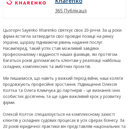
Kharenko
365 Публікації
Цьогоріч Sayenko Kharenko святкує своє 20-річчя. За ці роки
фірма встигла затвердити свої провідні позиції на ринку
України, щоразу піднімаючи рівень надання послуг.
Насамперед, такий успіх став можливий завдяки
професіоналізму і відданості наших фахівців, які протягом
багатьох років допомагають клієнтам у реалізації найбільш
складних, комплексних та амбітних проєктів.
Ми пишаємося, що навіть у важкий період війни, наші колеги
продовжують професійне зростання. Підвищення Олексія
Колтка та Олега Климчука до партнерів – це визнання їхніх
особистих досягнень та ще один важливий крок у розвитку
фірми.
Олексій Колток спеціалізується на комплексному захисті
клієнтів у складних судових процесах в усіх сферах бізнесу. За
20 років юридичної практики він представляв національних та