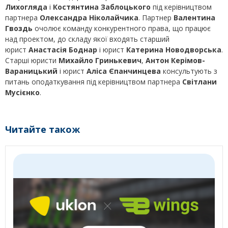
Лихогляда
і
Костянтина Заблоцького
під керівництвом
партнера
Олександра Ніколайчика
. Партнер
Валентина
Гвоздь
очолює команду конкурентного права, що працює
над проектом, до складу якої входять старший
юрист
Анастасія Боднар
і юрист
Катерина Новодворська
.
Старші юристи
Михайло Гринькевич
,
Антон Керімов-
Вараницький
і юрист
Аліса Єпанчинцева
консультують з
питань оподаткування під керівництвом партнера
Світлани
Мусієнко
.
Читайте також