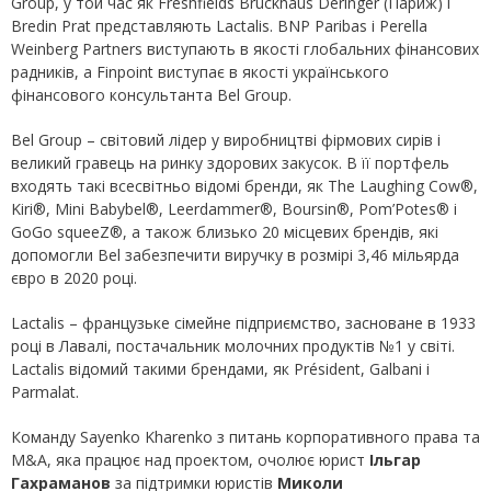
Group, у той час як Freshfields Bruckhaus Deringer (Париж) і
Bredin Prat представляють Lactalis. BNP Paribas і Perella
Weinberg Partners виступають в якості глобальних фінансових
радників, а Finpoint виступає в якості українського
фінансового консультанта Bel Group.
Bel Group – світовий лідер у виробництві фірмових сирів і
великий гравець на ринку здорових закусок. В її портфель
входять такі всесвітньо відомі бренди, як The Laughing Cow®,
Kiri®, Mini Babybel®, Leerdammer®, Boursin®, Pom’Potes® і
GoGo squeeZ®, а також близько 20 місцевих брендів, які
допомогли Bel забезпечити виручку в розмірі 3,46 мільярда
євро в 2020 році.
Lactalis – французьке сімейне підприємство, засноване в 1933
році в Лавалі, постачальник молочних продуктів №1 у світі.
Lactalis відомий такими брендами, як Président, Galbani і
Parmalat.
Команду Sayenko Kharenko з питань корпоративного права та
M&A, яка працює над проектом, очолює юрист
Ільгар
Гахраманов
за підтримки юристів
Миколи