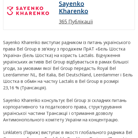
Sayenko
Kharenko
365 Публікації
Sayenko Kharenko виступає радником із питань українського
права Bel Group в зв’язку з продажем ПрАТ «Бель Шостка
Україна» (Бель Шостка) на користь Lactalis. Відчуження
українських активів Bel Group відбувається в рамах більшої
угоди, за умовами якої Bel Group передасть Royal Bel
Leerdammer NL, Bel Italia, Bel Deutschland, Leerdammer і Бель
Шостка в обмін на частку Lactalis в Bel Group в розмірі
23,16 % (Трансакція).
Sayenko Kharenko консультує Bel Group зі складних питань
корпоративного та податкового права, структурування
української частини Трансакції і отримання дозволу
Антимонопольного комітету України на концентрацію.
Linklaters (Париж) виступає в якості глобального радника Bel