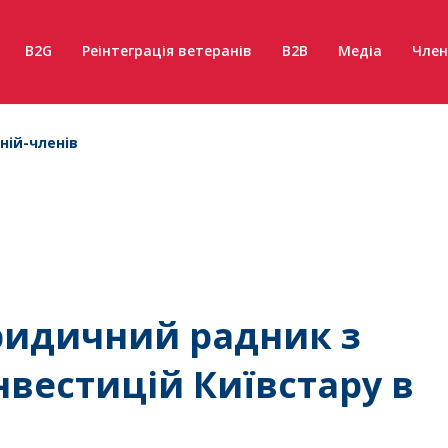
B2G
Реінтеграція ветеранів
B2B
Медіа
Член
ній-членів
ридичний радник з
нвестицій Київстару в