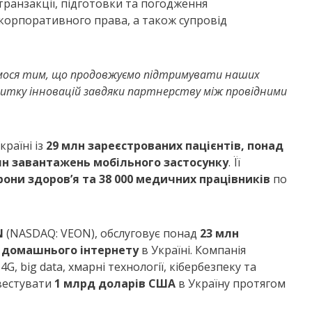
ранзакції, підготовки та погодження
 корпоративного права, а також супровід
ося тим, що продовжуємо підтримувати наших
звитку інновацій завдяки партнерству між провідними
раїні із
29 млн зареєстрованих пацієнтів, понад
лн завантажень мобільного застосунку
. Її
орони здоров
’
я та 38 000 медичних працівників
по
N
(NASDAQ: VEON), обслуговує понад
23 млн
в домашнього інтернету
в Україні. Компанія
 big data, хмарні технології, кібербезпеку та
нвестувати
1 млрд доларів США
в Україну протягом