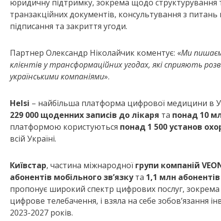
юридичну підтримку, зокрема щодо структурування т
транзакційних документів, консультування з питань
підписання та закриття угоди.
Партнер Олександр Ніколайчик коментує: «
Ми пишаєм
клієнтів у трансформаційних угодах, які сприяють ро
українськими компаніями
».
Helsi
– найбільша платформа цифрової медицини в Ук
229 000 щоденних записів до лікаря
та
понад 10 м
платформою користуються
понад 1 500 установ ох
всій Україні.
Київстар
, частина міжнародної
групи компаній VEO
абонентів мобільного зв’язку
та
1,1 млн абоненті
пропонує широкий спектр цифрових послуг, зокрема 4G,
цифрове телебачення, і взяла на себе зобов’язання і
2023-2027 років.