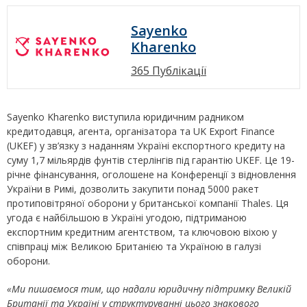
Sayenko
Kharenko
365 Публікації
Sayenko Kharenko виступила юридичним радником
кредитодавця, агента, організатора та UK Export Finance
(UKEF) у зв’язку з наданням Україні експортного кредиту на
суму 1,7 мільярдів фунтів стерлінгів під гарантію UKEF. Це 19-
річне фінансування, оголошене на Конференції з відновлення
України в Римі, дозволить закупити понад 5000 ракет
протиповітряної оборони у британської компанії Thales. Ця
угода є найбільшою в Україні угодою, підтриманою
експортним кредитним агентством, та ключовою віхою у
співпраці між Великою Британією та Україною в галузі
оборони.
«Ми пишаємося тим, що надали юридичну підтримку Великій
Британії та Україні у структуруванні цього знакового