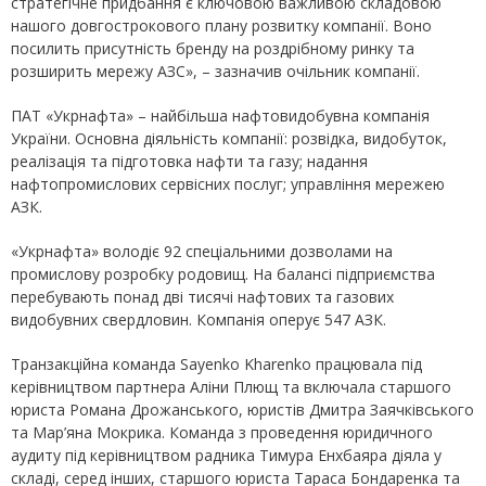
стратегічне придбання є ключовою важливою складовою
нашого довгострокового плану розвитку компанії. Воно
посилить присутність бренду на роздрібному ринку та
розширить мережу АЗС», – зазначив очільник компанії.
ПАТ «Укрнафта» – найбільша нафтовидобувна компанія
України. Основна діяльність компанії: розвідка, видобуток,
реалізація та підготовка нафти та газу; надання
нафтопромислових сервісних послуг; управління мережею
АЗК.
«Укрнафта» володіє 92 спеціальними дозволами на
промислову розробку родовищ. На балансі підприємства
перебувають понад дві тисячі нафтових та газових
видобувних свердловин. Компанія оперує 547 АЗК.
Транзакційна команда Sayenko Kharenko працювала під
керівництвом партнера Аліни Плющ та включала старшого
юриста Романа Дрожанського, юристів Дмитра Заячківського
та Мар’яна Мокрика. Команда з проведення юридичного
аудиту під керівництвом радника Тимура Енхбаяра діяла у
складі, серед інших, старшого юриста Тараса Бондаренка та