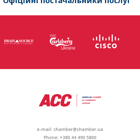
Офіційні постачальники послуг
e-mail: chamber@chamber.ua
Phone: +380 44 490 5800