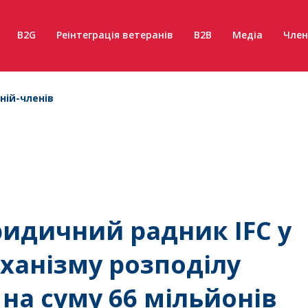
B2G
Реінтеграція ветеранів
B2B
Медіа
Член
ній-членів
ридичний радник IFC у
еханізму розподілу
на суму 66 мільйонів