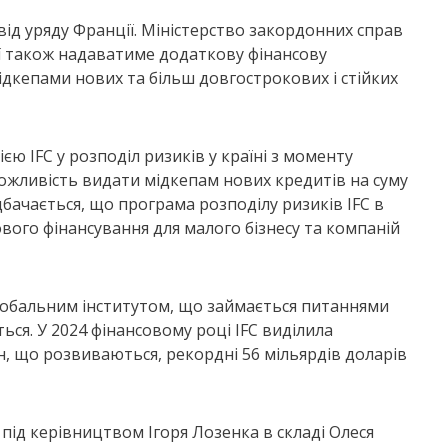
 від уряду Франції. Міністерство закордонних справ
ії також надаватиме додаткову фінансову
ідкепами нових та більш довгострокових і стійких
ю IFC у розподіл ризиків у країні з моменту
 можливість видати мідкепам нових кредитів на суму
бачається, що програма розподілу ризиків IFC в
вого фінансування для малого бізнесу та компаній
 глобальним інститутом, що займається питаннями
ся. У 2024 фінансовому році IFC виділила
, що розвиваються, рекордні 56 мільярдів доларів
ід керівництвом Ігоря Лозенка в складі Олеся