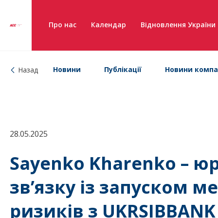
Про нас
Календар
Відновлення України
Новини
Публікації
Новини компа
Назад
28.05.2025
Sayenko Kharenko – ю
зв’язку із запуском м
ризиків з UKRSIBBANK 