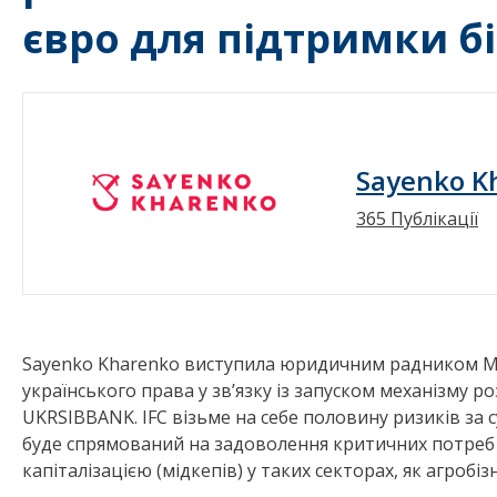
євро для підтримки бі
Sayenko K
365 Публікації
Sayenko Kharenko виступила юридичним радником Між
українського права у зв’язку із запуском механізму ро
UKRSIBBANK. IFC візьме на себе половину ризиків за 
буде спрямований на задоволення критичних потреб 
капіталізацією (мідкепів) у таких секторах, як агробіз