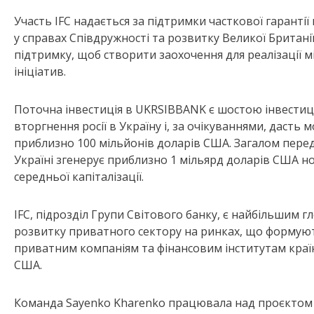
Участь IFC надається за підтримки часткової гарантії
у справах Співдружності та розвитку Великої Британ
підтримку, щоб створити заохочення для реалізації м
ініціатив.
Поточна інвестиція в UKRSIBBANK є шостою інвестиціє
вторгнення росії в Україну і, за очікуваннями, дасть
приблизно 100 мільйонів доларів США. Загалом перед
Україні згенерує приблизно 1 мільярд доларів США но
середньої капіталізації.
IFC, підрозділ Групи Світового банку, є найбільшим
розвитку приватного сектору на ринках, що формують
приватним компаніям та фінансовим інститутам країн
США.
Команда Sayenko Kharenko працювала над проєктом п