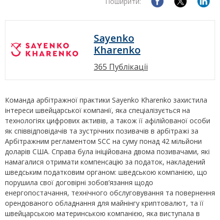
Поширити:
Sayenko
Kharenko
365 Публікації
Команда арбітражної практики Sayenko Kharenko захистила
інтереси швейцарської компанії, яка спеціалізується на
технологіях цифрових активів, а також її афілійованої особи
як співвідповідачів та зустрічних позивачів в арбітражі за
Арбітражним регламентом SCC на суму понад 42 мільйони
доларів США. Справа була ініційована двома позивачами, які
намагалися отримати компенсацію за податок, накладений
шведським податковим органом: шведською компанією, що
порушила свої договірні зобов’язання щодо
енергопостачання, технічного обслуговування та повернення
орендованого обладнання для майнінгу криптовалют, та її
швейцарською материнською компанією, яка виступала в