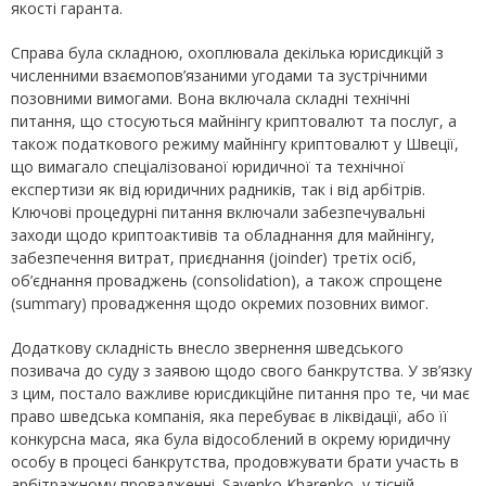
якості гаранта.
Справа була складною, охоплювала декілька юрисдикцій з
численними взаємопов’язаними угодами та зустрічними
позовними вимогами. Вона включала складні технічні
питання, що стосуються майнінгу криптовалют та послуг, а
також податкового режиму майнінгу криптовалют у Швеції,
що вимагало спеціалізованої юридичної та технічної
експертизи як від юридичних радників, так і від арбітрів.
Ключові процедурні питання включали забезпечувальні
заходи щодо криптоактивів та обладнання для майнінгу,
забезпечення витрат, приєднання (joinder) третіх осіб,
об’єднання проваджень (consolidation), а також спрощене
(summary) провадження щодо окремих позовних вимог.
Додаткову складність внесло звернення шведського
позивача до суду з заявою щодо свого банкрутства. У зв’язку
з цим, постало важливе юрисдикційне питання про те, чи має
право шведська компанія, яка перебуває в ліквідації, або її
конкурсна маса, яка була відособлений в окрему юридичну
особу в процесі банкрутства, продовжувати брати участь в
арбітражному провадженні. Sayenko Kharenko, у тісній