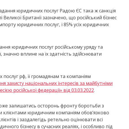
адання юридичних послуг Радою ЄС така ж санкція
 Великої Британії зазначено, що російський бізнес
імпорту юридичних послуг, і 85% усіх юридичних
ання юридичних послуг російському уряду та
, значно вплине на їх здатність здійснювати
 послуг рф, її громадянам та компаніям
я захисту національних інтересів за майбутніми
сією російської федерації» від 03.03.2022
.
може залишатись осторонь фронту боротьби з
и клієнтами юридичним компаніям обов’язково
ієнтів і заздалегідь ретельно оцінювати всі
ичного бізнесу в сучасних реаліях, і особливо під