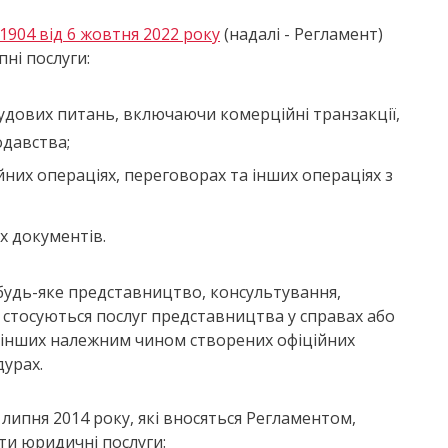
1904 від 6 жовтня 2022 року
(надалі - Регламент)
ні послуги:
удових питань, включаючи комерційні транзакції,
одавства;
ійних операціях, переговорах та інших операціях з
х документів.
будь-яке представництво, консультування,
 стосуються послуг представництва у справах або
о інших належним чином створених офіційних
дурах.
 липня 2014 року, які вносяться Регламентом,
ти юридичні послуги: