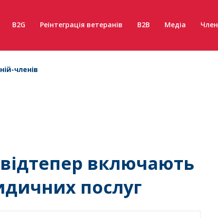
B2G
Реінтеграція ветеранів
B2B
Медіа
Член
ній-членів
ї відтепер включають
идичних послуг