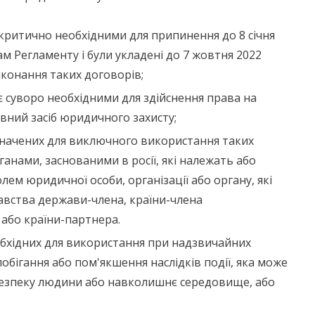
 критично необхідними для припинення до 8 січня
ам Регламенту і були укладені до 7 жовтня 2022
иконання таких договорів;
 є суворо необхідними для здійснення права на
вний засіб юридичного захисту;
значених для виключного використання таких
анами, заснованими в росії, які належать або
ем юридичної особи, організації або органу, які
авства держави-члена, країни-члена
або країни-партнера.
обхідних для використання при надзвичайних
побігання або пом'якшення наслідків події, яка може
 безпеку людини або навколишнє середовище, або