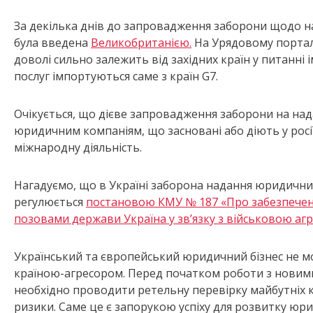
За декілька днів до запровадження заборони щодо н
була введена
Великобританією.
На Урядовому порталі
доволі сильно залежить від західних країн у питанні 
послуг імпортуються саме з країн G7.
Очікується, що дієве запровадження заборони на над
юридичним компаніям, що засновані або діють у росії
міжнародну діяльність.
Нагадуємо, що в Україні заборона надання юридичних
регулюється
постановою КМУ № 187 «Про забезпеченн
позовами держави Україна у зв’язку з військовою агре
Український та європейський юридичний бізнес не 
країною-агресором. Перед початком роботи з новим
необхідно проводити ретельну перевірку майбутніх кл
ризики. Саме це є запорукою успіху для розвитку юрид