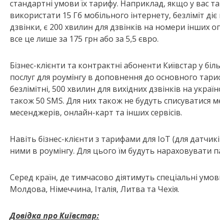
стандартні умови їх тарифу. Наприклад, якщо у вас т
використати 15 Гб мобільного інтернету, безліміт діє 
дзвінки, є 200 хвилин для дзвінків на номери інших оп
все це лише за 175 грн або за 5,5 євро.
Бізнес-клієнти та контрактні абоненти Київстар у б
послуг для роумінгу в доповнення до основного тарифу
безлімітні, 500 хвилин для вихідних дзвінків на украї
також 50 SMS. Для них також не будуть списуватися м
месенджерів, онлайн-карт та інших сервісів.
Навіть бізнес-клієнти з тарифами для IoT (для датчик
ними в роумінгу. Для цього їм будуть нараховувати п
Серед країн, де тимчасово діятимуть спеціальні умо
Молдова, Німеччина, Італія, Литва та Чехія.
Довідка про Київстар: