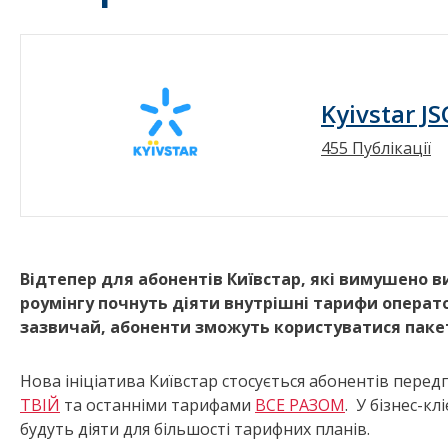
Kyivstar JS
455 Публікації
Відтепер для абонентів Київстар, які вимушено виї
роумінгу почнуть діяти внутрішні тарифи операт
зазвичай, абоненти зможуть користуватися паке
Нова ініціатива Київстар стосується абонентів пере
ТВІЙ
та останніми тарифами
ВСЕ РАЗОМ
. У бізнес-к
будуть діяти для більшості тарифних планів.