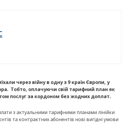
C
хали через війну в одну з 9 країн Європи, у
ора.
Тобто, оплачуючи свій тарифний план як
том послуг за кордоном без жодних доплат.
дплати з актуальними тарифними планами лінійки
лієнтів та контрактних абонентів нові вигідні умови