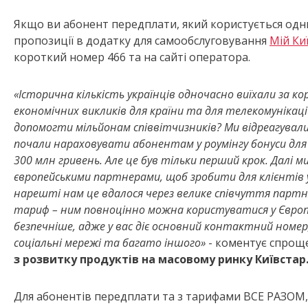
Якщо ви абонент передплати, який користується одни
пропозиції в додатку для самообслуговування
Мій Ки
короткий номер 466 та на сайті оператора.
«Історична кількість українців одночасно виїхали за 
економічних викликів для країни та для телекомунікаці
допомогти мільйонам співвітчизників? Ми відреагували
почали нараховувати абонентам у роумінгу бонуси для 
300 млн гривень. Але це був тільки перший крок. Далі
європейськими партнерами, щоб зробити для клієнтів ум
нарешті нам це вдалося через велике співчуття партнер
тариф – ним повноцінно можна користуватися у Європ
безпечніше, адже у вас діє основний контактний номер, 
соціальні мережі та багато іншого»
- коментує спрощ
з розвитку продуктів на масовому ринку Київстар
Для абонентів передплати та з тарифами ВСЕ РАЗОМ, 