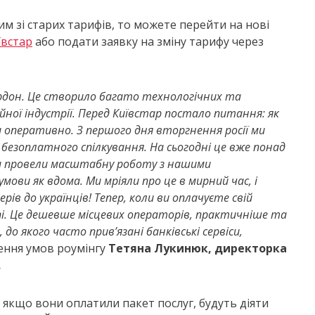
м зі старих тарифів, то можете перейти на нові
ївстар
або подати заявку на зміну тарифу через
кордон. Це створило багато технологічних та
йної індустрії. Перед Київстар постало питання: як
 оперативно. З першого дня вторгнення росії ми
безоплатного спілкування. На сьогодні це вже понад
 ми провели масштабну роботу з нашими
ови як вдома. Ми мріяли про це в мирний час, і
ів до українців! Тепер, коли ви оплачуєте свій
і. Це дешевше місцевих операторів, практичніше та
до якого часто прив’язані банківські сервіси,
ення умов роумінгу
Тетяна Лукинюк, директорка
.
якщо вони оплатили пакет послуг, будуть діяти