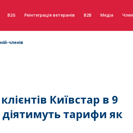
B2G
Реінтеграція ветеранів
B2B
Медіа
Член
ній-членів
клієнтів Київстар в 9
 діятимуть тарифи як