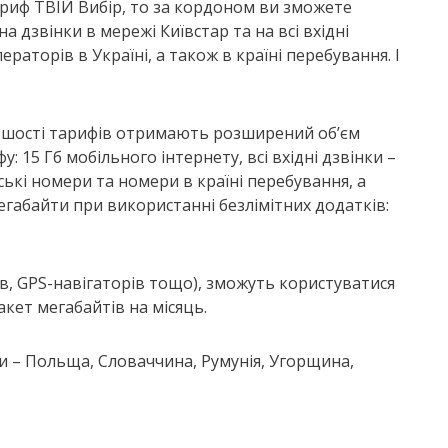
ариф ТВІЙ Вибір, то за кордоном ви зможете
на дзвінки в мережі Київстар та на всі вхідні
ераторів в Україні, а також в країні перебування. І
ільшості тарифів отримають розширений об’єм
: 15 Гб мобільного інтернету, всі вхідні дзвінки –
нські номери та номери в країні перебування, а
егабайти при використанні безлімітних додатків:
ів, GPS-навігаторів тощо), зможуть користуватися
акет мегабайтів на місяць.
ви – Польща, Словаччина, Румунія, Угорщина,