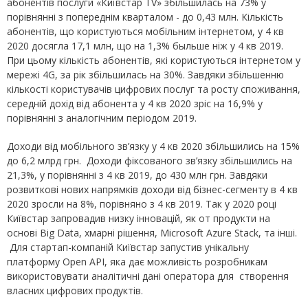
абонентів послуги «Київстар TV» збільшилась на 73% у
порівнянні з попереднім кварталом - до 0,43 млн. Кількість
абонентів, що користуються мобільним інтернетом, у 4 кв
2020 досягла 17,1 млн, що на 1,3% быльше ніж у 4 кв 2019.
При цьому кількість абонентів, які користуються інтернетом у
мережі 4G, за рік збільшилась на 30%. Завдяки збільшенню
кількості користувачів цифрових послуг та росту споживання,
середній дохід від абонента у 4 кв 2020 зріс на 16,9% у
порівнянні з аналогічним періодом 2019.
Доходи від мобільного зв’язку у 4 кв 2020 збільшились на 15%
до 6,2 млрд грн. Доходи фіксованого зв’язку збільшились на
21,3%, у порівнянні з 4 кв 2019, до 430 млн грн. Завдяки
розвиткові нових напрямків доходи від бізнес-сегменту в 4 кв
2020 зросли на 8%, порівняно з 4 кв 2019. Так у 2020 році
Київстар запровадив низку інновацій, як от продукти на
основі Big Data, хмарні рішення, Microsoft Azure Stack, та інші.
Для стартап-компаній Київстар запустив унікальну
платформу Open API, яка дає можливість розробникам
використовувати аналітичні дані оператора для створення
власних цифрових продуктів.