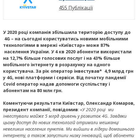
455 Публікації
У 2020 році компанія збільшила територію доступу до
4G – на сьогодні користуватись новими мобільними
технологіями в мережі «Київстар» мож
е
87%
населення України. У 4 кв 2020 абоненти використали
на 12,7% більше голосових послуг і на 43% більше
мобільного інтернету
в розрахунку на одного
користувача
. За рік оператор інвестував
*
4,9
млрд грн
у 4G, нові платформи і сервіси. Від початку пандемії
Covid оператор надав допомоги суспільству і
абонентам на 80 млн грн.
Коментуючи результати Київстар, Олександр Комаров,
президент компанії, повідомив
:
«У 2020 році ми
інвестували майже 5 млрд гривень у розвиток 4G. Завдяки
цьому доступ до нових технологій отримали мешканці
невеликих населених пунктів. Ми вийшли в лідери домашнього
інтернету, а також запустили низку інновацій, щоб абоненти