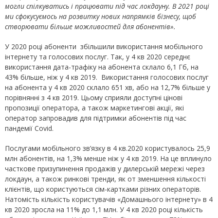
могли спілкуватись і працювати під час локдауну.
В
2021 році
ми сфокусуємось на розвитку нових напрямків бізнесу, щоб
створювати більше можливостей для абонентів».
У 2020 році абоненти збільшили використання мобільного
інтернету та голосових послуг. Так, у 4 кв 2020 середнє
використання дата-трафіку на абонента склало 6,1 Гб, на
43% більше, ніж у 4 кв 2019. Використання голосових послуг
на абонента у 4 кв 2020 склало 651 хв, або на 12,7% більше у
порівнянні з 4 кв 2019. Цьому сприяли доступні цінові
пропозиції оператора, а також маркетингові акції, які
оператор запровадив для підтримки абонентів під час
пандемії Covid.
Послугами мобільного зв’язку в 4 кв.2020 користувалось 25,9
млн абонентів, на 1,3% менше ніж у 4 кв 2019. На це вплинуло
часткове призупинення продажів у дилерській мережі через
локдаун, а також ринкові тренди, як от зменшення кількості
клієнтів, що користуються сім-картками різних операторів.
Натомість кількість користувачів «Домашнього інтернету» в 4
кв 2020 зросла на 11% до 1,1 млн. У 4 кв 2020 році кількість