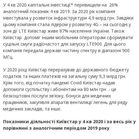
У 4 кв 2020 капітальні інвестиції* перевищили на 26%
аналогічний показник 4 кв 2019. За 2020 рік компанія
інвестувала у розвиток інфраструктури 4,9 млрд грн. Завдяки
цьому компанія стала лідером у розвитку 4G – на сьогодні у
зоні дії LTE Київстар живе 87% населення України. Також
Київстар допоміг іншим мобільним операторам сформувати
суцільні смуги радіочастот для запуску LTE900. Для цього
компанія передала державі частину спектру в діапазоні 900
МГц.
У 2020 році Київстар перерахував до державного бюджету
податків та інших платежів на загальну суму 9,3 млрд грн.
Крім того, від початку пандемії Covid Київстар надав
допомоги суспільству і абонентам на 80 млн грн - це
безкоштовні послуги зв’язку, бонуси для медичних
працівників, закупівля апаратів вентиляції легень для ряду
медичних закладів, та інше.
Показники діяльності Київстар у 4 кв 2020 і за весь рік у
порівнянні з аналогічним періодом
2019
року