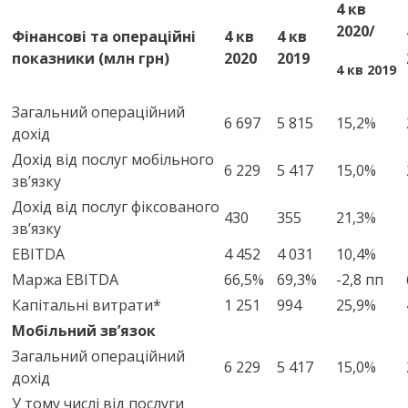
4 кв
20
20
/
Фінансові та операційні
4 кв
4 кв
показники (млн грн)
2020
2019
4 кв
20
19
Загальний операційний
6 697
5 815
15,2%
дохід
Дохід від послуг мобільного
6 229
5 417
15,0%
зв’язку
Дохід від послуг фіксованого
430
355
21,3%
зв’язку
EBITDA
4 452
4 031
10,4%
Маржа EBITDA
66,5%
69,3%
-2,8 пп
Капітальні витрати*
1 251
994
25,9%
Мобільний зв’язок
Загальний операційний
6 229
5 417
15,0%
дохід
У тому числі від послуги