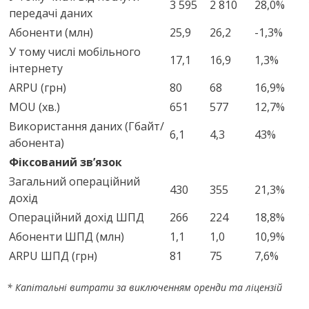
3 595
2 810
28,0%
передачі даних
Абоненти (млн)
25,9
26,2
-1,3%
У тому числі мобільного
17,1
16,9
1,3%
інтернету
ARPU (грн)
80
68
16,9%
MOU (хв.)
651
577
12,7%
Використання даних (Гбайт/
6,1
4,3
43%
абонента)
Фіксований зв’язок
Загальний операційний
430
355
21,3%
дохід
Операційний дохід ШПД
266
224
18,8%
Абоненти ШПД (млн)
1,1
1,0
10,9%
ARPU ШПД (грн)
81
75
7,6%
* Капітальні витрати за виключенням оренди та ліцензій