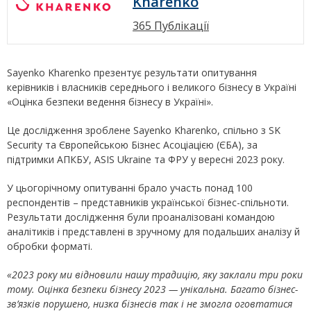
Kharenko
365 Публікації
Sayenko Kharenko презентує результати опитування
керівників і власників середнього і великого бізнесу в Україні
«Оцінка безпеки ведення бізнесу в Україні».
Це дослідження зроблене Sayenko Kharenko, спільно з SK
Security та Європейською Бізнес Асоціацією (ЄБА), за
підтримки АПКБУ, ASIS Ukraine та ФРУ у вересні 2023 року.
У цьогорічному опитуванні брало участь понад 100
респондентів – представників української бізнес-спільноти.
Результати дослідження були проаналізовані командою
аналітиків і представлені в зручному для подальших аналізу й
обробки форматі.
«2023 року ми відновили нашу традицію, яку заклали три роки
тому. Оцінка безпеки бізнесу 2023 — унікальна. Багато бізнес-
зв’язків порушено, низка бізнесів так і не змогла оговтатися