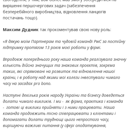
вирішенні першочергових задач (забезпечення
безперебійного виробництва, відновлення ланцюгів
постачань тощо).
Максим Дудник
так прокоментував свою нову роль:
«Я дякую моїм Партнерам та чудовій команді PwC за постійну
підтримку протягом 13 років моєї роботи у фірмі.
Впродовж попереднього року наша команда реалізувала значну
кількість дійсно значущих та знакових проєктів, зокрема
таких, які спрямовані на розвиток та відновлення нашої
країни, і в роботу над якими мої колеги інвестували чимало
часу на засадах pro
bono.
Наступні декілька років народу України та бізнесу доведеться
долати чимало викликів. І ми - як фірма, практика і команда
- готові ці виклики прийняти і з ними працювати. Наша
команда продовжить тісно співпрацювати з клієнтами і
допомагати долати труднощі цього непростого часу,
вирішуючи важливі питання (у сфері оподаткування,