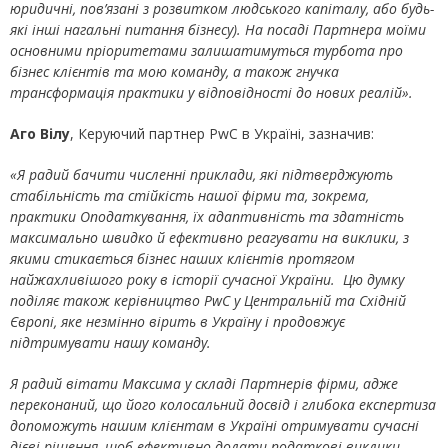
юридичні, пов’язані з розвитком людського капіталу, або будь-
які інші нагальні питання бізнесу). На посаді Партнера моїми
основними пріоритетами залишатимуться турбота про
бізнес клієнтів та мою команду, а також гнучка
трансформація практики у відповідності до нових реалій».
Аго Вілу
, Керуючий партнер PwC в Україні, зазначив:
«Я радий бачити численні приклади, які підтверджують
стабільність та стійкість нашої фірми та, зокрема,
практики Оподаткування, їх адаптивність та здатність
максимально швидко й ефективно реагувати на виклики, з
якими стикається бізнес наших клієнтів протягом
найжахливішого року в історії сучасної України. Цю думку
поділяє також керівництво PwC у Центральній та Східній
Європі, яке незмінно вірить в Україну і продовжує
підтримувати нашу команду.
Я радий вітати Максима у складі Партнерів фірми, адже
переконаний, що його колосальний досвід і глибока експертиза
допоможуть нашим клієнтам в Україні отримувати сучасні
дієві рішення, щоб ефективно долати податкові виклики,