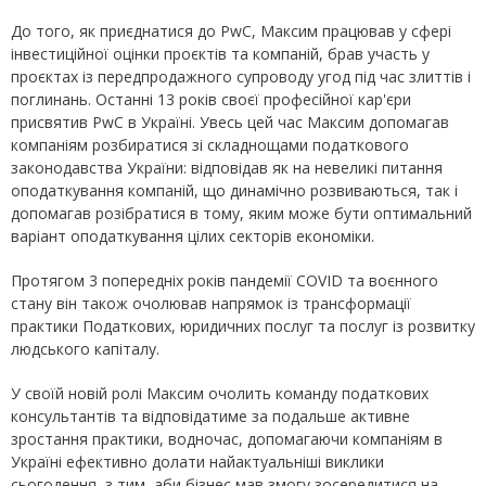
До того, як приєднатися до PwC, Максим працював у сфері
інвестиційної оцінки проєктів та компаній, брав участь у
проєктах із передпродажного супроводу угод під час злиттів і
поглинань. Останні 13 років своєї професійної кар'єри
присвятив PwC в Україні. Увесь цей час Максим допомагав
компаніям розбиратися зі складнощами податкового
законодавства України: відповідав як на невеликі питання
оподаткування компаній, що динамічно розвиваються, так і
допомагав розібратися в тому, яким може бути оптимальний
варіант оподаткування цілих секторів економіки.
Протягом 3 попередніх років пандемії COVID та воєнного
стану він також очолював напрямок із трансформації
практики Податкових, юридичних послуг та послуг із розвитку
людського капіталу.
У своїй новій ролі Максим очолить команду податкових
консультантів та відповідатиме за подальше активне
зростання практики, водночас, допомагаючи компаніям в
Україні ефективно долати найактуальніші виклики
сьогодення, з тим, аби бізнес мав змогу зосередитися на