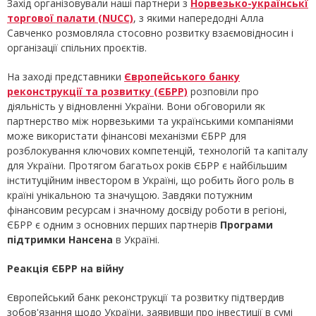
Захід організовували наші партнери з
Норвезько-українськї
торгової палати (NUCC)
, з якими напередодні Алла
Савченко розмовляла стосовно розвитку взаємовідносин і
організації спільних проєктів.
На заході представники
Європейського банку
реконструкції та розвитку (ЄБРР)
розповіли про
діяльність у відновленні України. Вони обговорили як
партнерство між норвезькими та українськими компаніями
може використати фінансові механізми ЄБРР для
розблокування ключових компетенцій, технологій та капіталу
для України. Протягом багатьох років ЄБРР є найбільшим
інституційним інвестором в Україні, що робить його роль в
країні унікальною та значущою. Завдяки потужним
фінансовим ресурсам і значному досвіду роботи в регіоні,
ЄБРР є одним з основних перших партнерів
Програми
підтримки Нансена
в Україні.
Реакція ЄБРР на війну
Європейський банк реконструкції та розвитку підтвердив
зобов'язання щодо України, заявивши про інвестиції в сумі