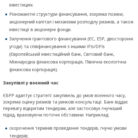
інвестиціях.
Різноманітні структури фінансування, зокрема позики,
акціонерний капітал і механізми розподілу ризиків, а також
інвестиції в акціонерні фонди.
Залучення грантового фінансування (ЄС, E5P, двосторонні
угоди) та співфінансування з іншими IFIs/DFIs
(Європейський інвестиційний банк, Світовий банк,
Міжнародна фінансова корпорація, Північна екологічна
фінансова корпорація).
Закупівлі у воєнний час
ЄБРР адаптує стратегії закупівель до умов воєнного часу,
зокрема оцінку ризиків та ринкові консультації. Банк віддає
перевагу відкритим тендерам, але застосовує гнучкіший
підхід, враховуючи поточні обставини. Наприклад:
скорочення термінів проведення тендерів, гнучкі умови
тендерів;