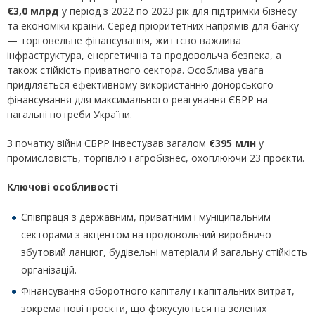
€3,0 млрд
у період з 2022 по 2023 рік для підтримки бізнесу
та економіки країни. Серед пріоритетних напрямів для банку
— торговельне фінансування, життєво важлива
інфраструктура, енергетична та продовольча безпека, а
також стійкість приватного сектора. Особлива увага
приділяється ефективному використанню донорського
фінансування для максимального реагування ЄБРР на
нагальні потреби України.
З початку війни ЄБРР інвестував загалом
€395 млн
у
промисловість, торгівлю і агробізнес, охоплюючи 23 проєкти.
Ключові особливості
Співпраця з державним, приватним і муніципальним
секторами з акцентом на продовольчий виробничо-
збутовий ланцюг, будівельні матеріали й загальну стійкість
організацій.
Фінансування оборотного капіталу і капітальних витрат,
зокрема нові проєкти, що фокусуються на зелених