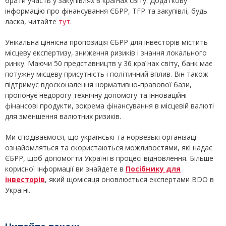
брати участь у закупівлях в країнах світу. Додаткову
інформацію про фінансування ЄБРР, TFP та закупівлі, будь
ласка, читайте
тут
.
Унікальна ціннісна пропозиція ЄБРР для інвесторів містить
місцеву експертизу, зниження ризиків і знання локального
ринку. Маючи 50 представництв у 36 країнах світу, банк має
потужну місцеву присутність і політичний вплив. Він також
підтримує вдосконалення нормативно-правової бази,
пропонує недорогу технічну допомогу та інноваційні
фінансові продукти, зокрема фінансування в місцевій валюті
для зменшення валютних ризиків.
Ми сподіваємося, що українські та норвезькі організації
ознайомляться та скористаються можливостями, які надає
ЄБРР, щоб допомогти Україні в процесі відновлення. Більше
корисної інформації ви знайдете в
Посібнику для
інвесторів
, який щомісяця оновлюється експертами BDO в
Україні.