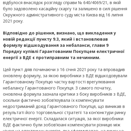
відбулося внаслідок розгляду справи № 640/4069/21, в якій
було задоволено касаційну скаргу та залишено в силі рішення
Окружного адміністративного суду міста Києва від 16 липня
2021 року.
Відповідно до рішення, визнано, що викладення у
новій редакції пункту 9.3, який і встановлював
формулу відшкодування за небаланси, глави 9
Порядку купівлі Гарантованим Покупцем електричної
енергії з ВДЕ є протиправним та нечинним.
Цей пункт діяв починаючи з 16 січня 2021 року та впровадив
оновлену формулу, за якою виробники з ВДЕ відшкодовували
Гарантованому Покупцю частку вартості врегулювання
небалансу Гарантованого Покупця. З самого початку,
оновлена формула зазнала критики з боку виробників з ВДЕ,
оскільки фактично зобов’язувала їх компенсувати
недоотриманий дохід Гарантованого Покупця, що виникав в
результаті його торговельної стратегії та кон'юнктури ринку
електричної енергії. Складалася ситуація, за якої виробники
ВДЕ фактично були зобов’язані компенсувати різницю між
ціною на електричну енергію, яка сформувалась на ринку на