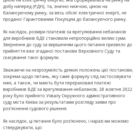
добу наперед (РДН), та, значно нижчою, ціною на
балансуючому ринку, за весь обсяг електричної енергії, не
проданої Гарантованим Покупцем до балансуючого ринку.
Як наслідок, розміри платежів за врегулювання небалансів
для виробників ВДЕ становили непропорційно великі суми.
Звернення до суду за вирішенням цього питання призвело до
прийняття вже згаданої постанови Верховного Суду та
скасування такої формули.
Зважаючи на незрозумілість деяких положень цієї постанови,
зокрема щодо питань, яку саме формулу слід застосовувати
нині, а також, чи мають бути перераховані платежі
виробників ВДЕ за врегулювання небалансів, 28 жовтня 2022
року було прийнято Ухвалу Окружного адміністративного
суду міста Києва за результатами розгляду заяви про
роз'яснення судового рішення.
Як наслідок, ці питання було роз’яснено, і наразі ми можемо
стверджувати, що: