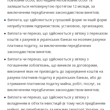
пов’язаній особі, або надана непов’язаній особі та
залишається неповернутою протягом 12 місяців, за
виключенням передбачених законодавством винятків;
Виплата, що здійснюється у грошовій формі чи іншій формі
неприбутковим підприємством, установою, організацією;
Виплата чи переказ, що здійснюється у зв’язку з переказом
коштів з рахунків в українських банках на іноземні рахунки
платника податку, за виключенням передбачених
законодавством винятків;
Виплата чи переказ, що здійснюється у зв’язку з
погашенням зобов’язань, що виникли за договорами,
виконання яких не призводить до зарахування коштів на
рахунки платників податку в українських банках, або до
отримання платником податку майна, робіт, послуг, за
виключенням передбачених законодавством винятків;
Виплата чи переказ, що здійснюється у зв’язку з
вкладенням в об’єкти інвестицій (в тому числі придбанням
майна), які перебувають за межами території України, за