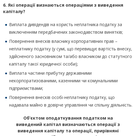
6. Які операції визнаються операціями з виведення
капіталу?
Виплата дивідендів на користь неплатника податку за
виключенням передбачених законодавством винятків;
Повернення внесків власнику корпоративних прав –
неплатнику податку (у сумі, що перевищує вартість внеску,
здійсненого засновником та/або власником до статутного
капіталу такої юридичної особи);
Виплата частини прибутку державними
некорпоратизованими, казенними чи комунальними
підприємствами;
Повернення внесків особі-неплатнику податку, що
надавала майно в довірче управління чи спільну діяльність.
Об’єктом оподаткування податком на
виведений капітал визначаються операції з
виведення капіталу та операції, прирівняні