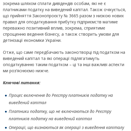
зокрема шляхом сплати дивідендів особам, які не є
платниками податку на виведений капітал. Також очікується,
що прийняття Законопроєкту № 3665 разом з низкою нових
правил для оподаткування прибутку підприємств матиме
переважно позитивний вплив, зокрема, сприятиме
спрощенню ведення бізнесу, а також створить умови для
детінізації економіки України.
Отже, що саме передбачають законотворці під податком на
виведений капітал та які операції підлягатимуть
оподаткуванню таким податком – ці та інші важливі аспекти
ми роз’яснюємо нижче.
Ключові питання:
Процес включення до Реєстру платників податку на
виведений капітал
Платники податку, що не включаються до Реєстру
платників податку на виведений капітал
Операції, що визнаються як операції з виведення капіталу