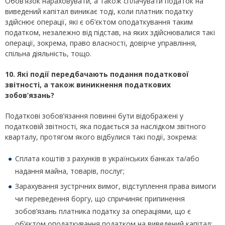
Обов’язок нараховувати, а також сплачувати податок на
виведений капітал виникає тоді, коли платник податку
здійснює операції, які є об’єктом оподаткування таким
податком, незалежно від підстав, на яких здійснювалися такі
операції, зокрема, право власності, довірче управління,
спільна діяльність, тощо.
10. Які події передбачають подання податкової
звітності, а також виникнення податкових
зобов’язань?
Податкові зобов’язання повинні бути відображені у
податковій звітності, яка подається за наслідком звітного
кварталу, протягом якого відбулися такі події, зокрема:
Сплата коштів з рахунків в українських банках та/або
надання майна, товарів, послуг;
Зарахування зустрічних вимог, відступлення права вимоги
чи переведення боргу, що спричиняє припинення
зобов’язань платника податку за операціями, що є
об’єктом оподаткування податком на виведений капітал;