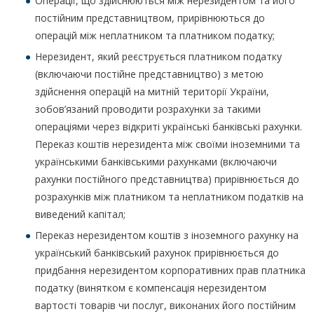
Операції, що здійснюються між нерезидентом та його
постійним представництвом, прирівнюються до
операцій між неплатником та платником податку;
Нерезидент, який реєструється платником податку
(включаючи постійне представництво) з метою
здійснення операцій на митній території України,
зобов’язаний проводити розрахунки за такими
операціями через відкриті українські банківські рахунки.
Переказ коштів нерезидента між своїми іноземними та
українськими банківськими рахунками (включаючи
рахунки постійного представництва) прирівнюється до
розрахунків між платником та неплатником податків на
виведений капітал;
Переказ нерезидентом коштів з іноземного рахунку на
український банківський рахунок прирівнюється до
придбання нерезидентом корпоративних прав платника
податку (винятком є компенсація нерезидентом
вартості товарів чи послуг, виконаних його постійним