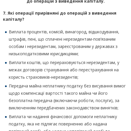
до операцій з виведення капіталу.
7. Які операції прирівняні до операцій з виведення
капіталу?
Виплата процентів, комісій, винагород, відшкодування,
штрафів, пені, що сплачені нерезидентам-пов’язаним
особам і нерезидентам, зареєстрованим у державах з
низькоподатковими юрисдикціями;
Виплати коштів, що перераховуються нерезидентам, у
межах договорів страхування або перестрахування на
користь страховиків-нерезидентів;
Передача майна неплатнику податку без висування вимог
щодо компенсації вартості такого майна чи його
безоплатна передача (включаючи роботи, послуги), за
виключенням передбачених законодавством винятків;
Виплата чи надання фінансової допомоги неплатнику
податку, яка не підлягає поверненню або надана