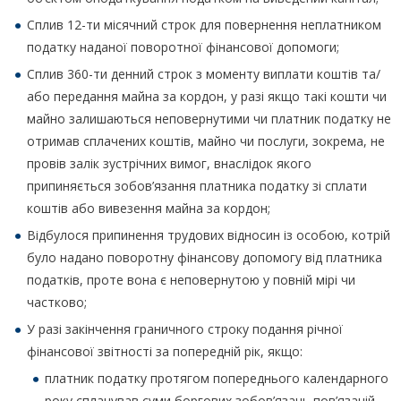
Сплив 12-ти місячний строк для повернення неплатником
податку наданої поворотної фінансової допомоги;
Сплив 360-ти денний строк з моменту виплати коштів та/
або передання майна за кордон, у разі якщо такі кошти чи
майно залишаються неповернутими чи платник податку не
отримав сплачених коштів, майно чи послуги, зокрема, не
провів залік зустрічних вимог, внаслідок якого
припиняється зобов’язання платника податку зі сплати
коштів або вивезення майна за кордон;
Відбулося припинення трудових відносин із особою, котрій
було надано поворотну фінансову допомогу від платника
податків, проте вона є неповернутою у повній мірі чи
частково;
У разі закінчення граничного строку подання річної
фінансової звітності за попередній рік, якщо:
платник податку протягом попереднього календарного
року сплачував суми боргових зобов’язань пов’язаній