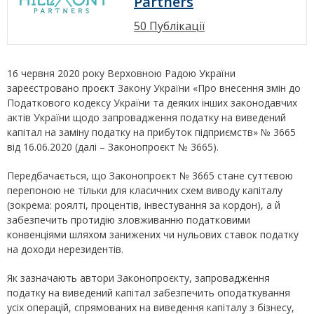
Partners
50 Публікації
16 червня 2020 року Верховною Радою України
зареєстровано проєкт Закону України «Про внесення змін до
Податкового кодексу України та деяких інших законодавчих
актів України щодо запровадження податку на виведений
капітал на заміну податку на прибуток підприємств» № 3665
від 16.06.2020 (далі – Законопроєкт № 3665).
Передбачається, що Законопроєкт № 3665 стане суттєвою
перепоною не тільки для класичних схем виводу капіталу
(зокрема: роялті, процентів, інвестування за кордон), а й
забезпечить протидію зловживанню податковими
конвенціями шляхом занижених чи нульових ставок податку
на доходи нерезидентів.
Як зазначають автори Законопроєкту, запровадження
податку на виведений капітал забезпечить оподаткування
усіх операцій, спрямованих на виведення капіталу з бізнесу,