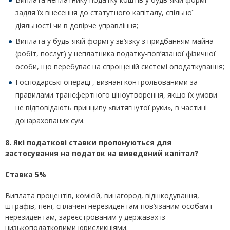
задля їх внесення до статутного капіталу, спільної
діяльності чи в довірче управління;
Виплата у будь-якій формі у зв’язку з придбанням майна
(робіт, послуг) у неплатника податку-пов’язаної фізичної
особи, що перебуває на спрощеній системі оподаткування;
Господарські операції, визнані контрольованими за
правилами трансфертного ціноутворення, якщо їх умови
не відповідають принципу «витягнутої руки», в частині
донарахованих сум.
8. Які податкові ставки пропонуються для
застосування на податок на виведений капітал?
Ставка 5%
Виплата процентів, комісій, винагород, відшкодування,
штрафів, пені, сплачені нерезидентам-пов’язаним особам і
нерезидентам, зареєстрованим у державах із
низькоподатковими юрисдикціями.