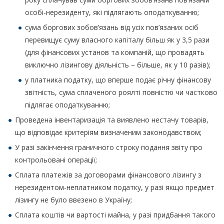
особі-нерезиденту, які підлягають оподаткуванню;
сума боргових зобов’язань від усіх пов’язаних осіб
перевищує суму власного капіталу більш як у 3,5 рази
(для фінансових установ та компаній, що провадять
виключно лізингову діяльність – більше, як у 10 разів);
у платника податку, що вперше подає річну фінансову
звітність, сума сплаченого роялті повністю чи частково
підлягає оподаткуванню;
Проведена інвентаризація та виявлено нестачу товарів,
що відповідає критеріям визначеним законодавством;
У разі закінчення граничного строку подання звіту про
контрольовані операції;
Сплата платежів за договорами фінансового лізингу з
нерезидентом-неплатником податку, у разі якщо предмет
лізингу не було ввезено в Україну;
Сплата коштів чи вартості майна, у разі придбання такого