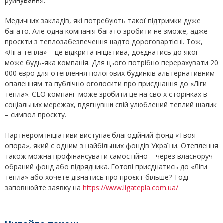
руйнування.
Медичних закладів, які потребують такої підтримки дуже
багато. Але одна компанія багато зробити не зможе, адже
проєкти з теплозабезпечення надто дороговартісні. Тож,
«Ліга тепла» – це відкрита ініціатива, доєднатись до якої
може будь-яка компанія. Для цього потрібно перерахувати 20
000 євро для отеплення пологових будинків альтернативним
опаленням та публічно оголосити про приєднання до «Ліги
тепла». CEO компанії може зробити це на своїх сторінках в
соціальних мережах, вдягнувши свій улюблений теплий шалик
– символ проєкту.
Партнером ініціативи виступає благодійний фонд «Твоя
опора», який є одним з найбільших фондів України. Отеплення
також можна профінансувати самостійно – через власноруч
обраний фонд або підрядника. Готові приєднатись до «Ліги
тепла» або хочете дізнатись про проєкт більше? Тоді
заповнюйте заявку на
https://www.ligatepla.com.ua/