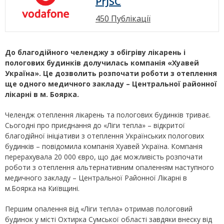
PrJSC
450 Публікації
До благодійного челенджу з обігріву лікарень і
пологових будинків долучилась компанія «Хуавей
Україна». Це дозволить розпочати роботи з отеплення
ще одного медичного закладу – Центральної районної
лікарні в м. Боярка.
Челендж отеплення лікарень та пологових будинків триває.
Сьогодні про приєднання до «Ліги тепла» – відкритої
благодійної ініціативи з отеплення Українських пологових
будинків – повідомила компанія Хуавей Україна. Компанія
перерахувала 20 000 євро, що дає можливість розпочати
роботи з отеплення альтернативним опаленням наступного
медичного закладу – Центральної Районної Лікарні в
м.Боярка на Київщині.
Першим опалення від «Ліги тепла» отримав пологовий
будинок у місті Охтирка Сумської області завдяки внеску від