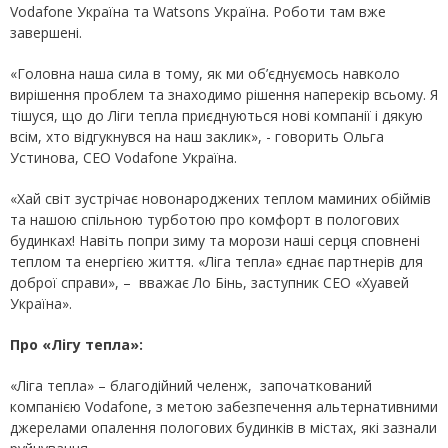
Vodafone Україна та Watsons Україна. Роботи там вже
завершені.
«Головна наша сила в тому, як ми об’єднуємось навколо
вирішення проблем та знаходимо рішення наперекір всьому. Я
тішуся, що до Ліги тепла приєднуються нові компанії і дякую
всім, хто відгукнувся на наш заклик», - говорить Ольга
Устинова, СЕО Vodafone Україна.
«Хай світ зустрічає новонароджених теплом маминих обіймів
та нашою спільною турботою про комфорт в пологових
будинках! Навіть попри зиму та морози наші серця сповнені
теплом та енергією життя. «Ліга тепла» єднає партнерів для
доброї справи», – вважає Ло Бінь, заступник СЕО «Хуавей
Україна».
Про «Лігу тепла»:
«Ліга тепла» – благодійний челенж, започаткований
компанією Vodafone, з метою забезпечення альтернативними
джерелами опалення пологових будинків в містах, які зазнали