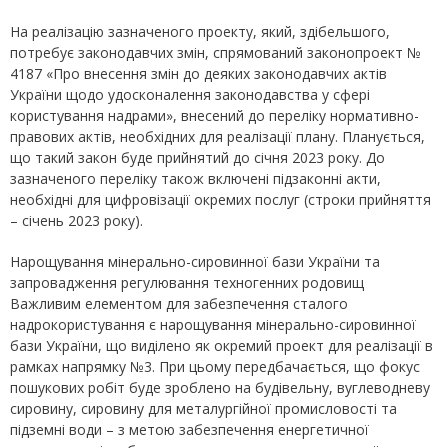
На реалізацію зазначеного проекту, який, здібельшого,
потребує законодавчих змін, спрямований законопроект №
4187 «Про внесення змін до деяких законодавчих актів
України щодо удосконалення законодавства у сфері
користування надрами», внесений до переліку нормативно-
правових актів, необхідних для реалізації плану. Планується,
що такий закон буде прийнятий до січня 2023 року. До
зазначеного переліку також включені підзаконні акти,
необхідні для цифровізації окремих послуг (строки прийняття
– січень 2023 року).
Нарощування мінерально-сировинної бази України та
запровадження регулювання техногенних родовищ
Важливим елементом для забезпечення сталого
надрокористування є нарощування мінерально-сировинної
бази України, що виділено як окремий проект для реалізації в
рамках напрямку №3. При цьому передбачається, що фокус
пошукових робіт буде зроблено на будівельну, вуглеводневу
сировину, сировину для металургійної промисловості та
підземні води – з метою забезпечення енергетичної