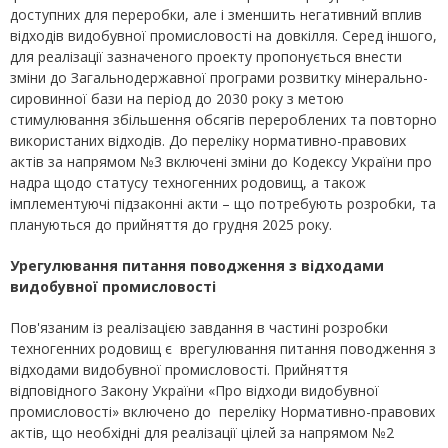
доступних для переробки, але і зменшить негативний вплив
відходів видобувної промисловості на довкілля. Серед іншого,
для реалізації зазначеного проекту пропонується внести
зміни до Загальнодержавної програми розвитку мінерально-
сировинної бази на період до 2030 року з метою
стимулювання збільшення обсягів перероблених та повторно
використаних відходів. До переліку нормативно-правових
актів за напрямом №3 включені зміни до Кодексу України про
надра щодо статусу техногенних родовищ, а також
імплементуючі підзаконні акти – що потребують розробки, та
плануються до прийняття до грудня 2025 року.
Урегулювання питання поводження з відходами
видобувної промисловості
Пов'язаним із реалізацією завдання в частині розробки
техногенних родовищ є врегулювання питання поводження з
відходами видобувної промисловості. Прийняття
відповідного Закону України «Про відходи видобувної
промисловості» включено до переліку Нормативно-правових
актів, що необхідні для реалізації цілей за напрямом №2