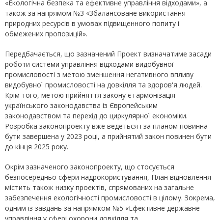
«Екологічна безпека та ефективне управління відходами», а
також за напрямом №3 «Збалансоване використання
природних ресурсів в умовах підвищенного попиту і
обмежених пропозицій».
Передбачається, що зазначений Проект визначатиме засади
роботи системи управління відходами видобувної
промисловості з метою зменшення негативного впливу
видобувної промисловості на довкілля та здоров'я людей.
Крім того, метою прийняття закону є гармонізація
українського законодавства із Європейським
законодавством та перехід до циркулярної економіки.
Розробка законопроекту вже ведеться і за планом повинна
бути завершена у 2023 році, а прийнятий закон повинен бути
до кінця 2025 року.
Окрім зазначеного законопроекту, що стосується
безпосередньо сфери надрокористування, План відновлення
містить також низку проектів, спрямованих на загальне
забезпечення екологічності промисловості в цілому. Зокрема,
одним із завдань за напрямком №5 «Ефективне державне
управління у сфері охорони довкілля та