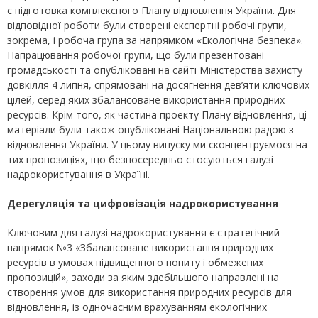
є підготовка комплексного Плану відновлення України. Для
відповідної роботи були створені експертні робочі групи,
зокрема, і робоча група за напрямком «Екологічна безпека».
Напрацювання робочої групи, що були презентовані
громадськості та опубліковані на сайті Міністерства захисту
довкілля 4 липня, спрямовані на досягнення дев’яти ключових
цілей, серед яких збалансоване використання природних
ресурсів. Крім того, як частина проекту Плану відновлення, ці
матеріали були також опубліковані Національною радою з
відновлення України. У цьому випуску ми сконцентруємося на
тих пропозиціях, що безпосередньо стосуються галузі
надрокористування в Україні.
Дерегуляція та цифровізація надрокористування
Ключовим для галузі надрокористування є стратегічний
напрямок №3 «Збалансоване використання природних
ресурсів в умовах підвищенного попиту і обмежених
пропозицій», заходи за яким здебільшого направлені на
створення умов для використання природних ресурсів для
відновлення, із одночасним врахуванням екологічних