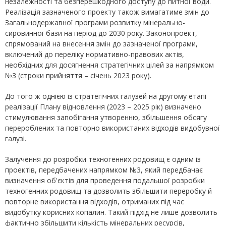
незалежності та безперешкодного доступу до питної води.
Реалізація зазначеного проекту також вимагатиме змін до
Загальнодержавної програми розвитку мінерально-
сировинної бази на період до 2030 року. Законопроект,
спрямований на внесення змін до зазначеної програми,
включений до переліку нормативно-правових актів,
необхідних для досягнення стратегічних цілей за напрямком
№3 (строки прийняття – січень 2023 року).
До того ж однією із стратегічних галузей на другому етапі
реалізації Плану відновлення (2023 – 2025 рік) визначено
стимулювання запобігання утворенню, збільшення обсягу
перероблених та повторно використаних відходів видобувної
галузі.
Залучення до розробки техногенних родовищ є одним із
проектів, передбачених напрямком №3, який передбачає
визначення об'єктів для проведення подальшої розробки
техногенних родовищ та дозволить збільшити переробку й
повторне використання відходів, отриманих під час
видобутку корисних копалин. Такий підхід не лише дозволить
фактично збільшити кількість мінеральних ресурсів,