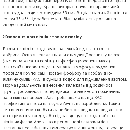
варіантом, знову ж таки через імовірність недостатньої фази
осіннього розвитку. Краще використовувати паралельний
посів у два сліди з міжряддям 35 см або діагональний посів під
кутом 35-45°. Це забезпечить більшу кількість рослин на
квадратний метр поля.
Живлення при пізніх строках посіву
Розвиток пізніх сходів дуже залежний від стартового
добрива. Основні елементи для стимуляції розвитку це азот
(листкова маса та корінь) та фосфор (коренева маса).
Зазвичай використовують 50-80 кг амофосу в рядок при
посіві для компенсації нестачі фосфору та карбамідно-
аміачну суміш (КАС) в суміші з водою для підживлення азотом.
Норма і доцільність її внесення залежать від родючості
ґрунту, урожайності попередника, та наявності пожнивних
залишків на поверхні. Але треба зважати, що КАС
неефективно вносити в сухий ґрунт, не заробляючи. Такий
тип внесення може бути лише безпосередньо перед дощем
до отримання сходів, або під час дощу по сходах або на
пізніших фазах. Але якщо в регіоні полів є можливість
настання нестабільних температур в кінці жовтня, то краще