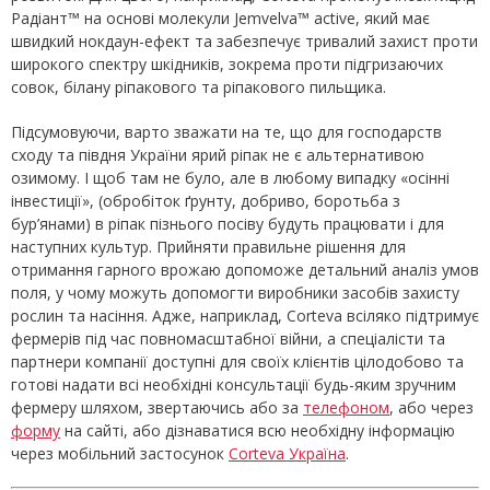
Радіант™ на основі молекули Jemvelva™ active, який має
швидкий нокдаун-ефект та забезпечує тривалий захист проти
широкого спектру шкідників, зокрема проти підгризаючих
совок, білану ріпакового та ріпакового пильщика.
Підсумовуючи, варто зважати на те, що для господарств
сходу та півдня України ярий ріпак не є альтернативою
озимому. І щоб там не було, але в любому випадку «осінні
інвестиції», (обробіток ґрунту, добриво, боротьба з
бур’янами) в ріпак пізнього посіву будуть працювати і для
наступних культур. Прийняти правильне рішення для
отримання гарного врожаю допоможе детальний аналіз умов
поля, у чому можуть допомогти виробники засобів захисту
рослин та насіння. Адже, наприклад, Corteva всіляко підтримує
фермерів під час повномасштабної війни, а спеціалісти та
партнери компанії доступні для своїх клієнтів цілодобово та
готові надати всі необхідні консультації будь-яким зручним
фермеру шляхом, звертаючись або за
телефоном
, або через
форму
на сайті, або дізнаватися всю необхідну інформацію
через мобільний застосунок
Corteva Україна
.