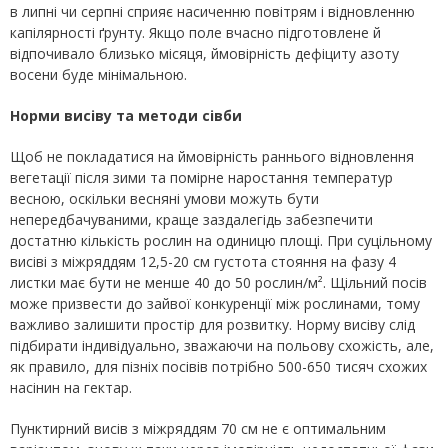
в липні чи серпні сприяє насиченню повітрям і відновленню
капілярності ґрунту. Якщо поле вчасно підготовлене й
відпочивало близько місяця, ймовірність дефіциту азоту
восени буде мінімальною.
Норми висіву та методи сівби
Щоб не покладатися на ймовірність раннього відновлення
вегетації після зими та помірне наростання температур
весною, оскільки весняні умови можуть бути
непередбачуваними, краще заздалегідь забезпечити
достатню кількість рослин на одиницю площі. При суцільному
висіві з міжряддям 12,5-20 см густота стояння на фазу 4
листки має бути не менше 40 до 50 рослин/м². Щільний посів
може призвести до зайвої конкуренції між рослинами, тому
важливо залишити простір для розвитку. Норму висіву слід
підбирати індивідуально, зважаючи на польову схожість, але,
як правило, для пізніх посівів потрібно 500-650 тисяч схожих
насінин на гектар.
Пунктирний висів з міжряддям 70 см не є оптимальним