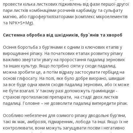
провести кілька листкових підживлень від фази першої-другої
пари листків комбінаціями розчинів карбаміду та сульфату
магнію, або гідрофертилізаторами (комплекс мікроелементів
та NPK+S+Mg).
Системна обробка від шкідників, бур`янів та хвороб
Осіння боротьба з бур'янами є одним із ключових етапів у
вирощуванні ріпаку. На початкових етапах розвитку ріпаку
важливо звертати увагу на проростання падалиці зернових
та інших культур. Якщо потрібно сіяти у сходи падалиці,
можна зробити це, а потім відразу застосувати гербіцид на
основі гліфосату. На полі, яке було добре виорано, швидше
за все буде одна хвиля сходів падалиці зернових, або їх може
не бути взагалі. У такому разі допоможуть грамініциди -
страхові протизлакові препарати, на стадії двох листків
падалиці. Головне – не дозволити падалиці випередити ріпак.
Особливо небезпечні для озимого ріпаку дводольні бур'яни,
такі як мак, амброзія, підмаренник, лобода та інші. Якщо їх не
контролювати, вони можуть загущувати посіви і негативно