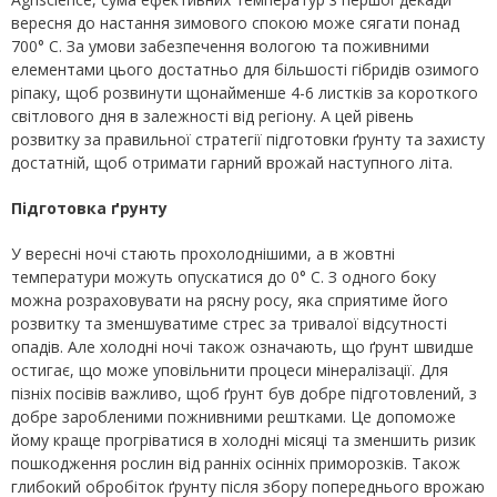
вересня до настання зимового спокою може сягати понад
700° С. За умови забезпечення вологою та поживними
елементами цього достатньо для більшості гібридів озимого
ріпаку, щоб розвинути щонайменше 4-6 листків за короткого
світлового дня в залежності від регіону. А цей рівень
розвитку за правильної стратегії підготовки ґрунту та захисту
достатній, щоб отримати гарний врожай наступного літа.
Підготовка ґрунту
У вересні ночі стають прохолоднішими, а в жовтні
температури можуть опускатися до 0° С. З одного боку
можна розраховувати на рясну росу, яка сприятиме його
розвитку та зменшуватиме стрес за тривалої відсутності
опадів. Але холодні ночі також означають, що ґрунт швидше
остигає, що може уповільнити процеси мінералізації. Для
пізніх посівів важливо, щоб ґрунт був добре підготовлений, з
добре заробленими пожнивними рештками. Це допоможе
йому краще прогріватися в холодні місяці та зменшить ризик
пошкодження рослин від ранніх осінніх приморозків. Також
глибокий обробіток ґрунту після збору попереднього врожаю