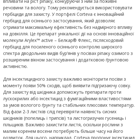
впливати на ріст ріпаку, конкуруючи з ним за поживні
речовини та вологу. Тому рекомендується використовувати
гербіциди для захисту. У портфелі Corteva є інноваційний
гербіцид для осіннього застосування, який дозволяє
отримати максимальну ефективність без надмірного впливу
на довкілля. Це препарат унікальної дії на основі інноваційної
молекули Arylex™ active – Белкар® Флекс, післясходовий
гербіцид для посиленого осіннього контролю широкого
спектра дводольних видів бур’янів у посівах ріпаку озимого з
розширеним вікном застосування і додатковою ґрунтовою
активністю.
Для інсектицидного захисту важливо моніторити посіви з
моменту появи 50% сходів, щоб виявити підгризаючу совку.
Для захисту від шкідника допоможуть препарати проти
лускокрилих або інсектицид з фумігаційними властивостями
за умов вологого ґрунту та стабільних плюсових температур.
Від фази 2-3 листків слід перевіряти наявність сисних
шкідників (попелиць і трипсів) та листогризучих гусениць і
пільщиків. Важливо захистити листя, оскільки рослини з
малим коренем восени потребують більше часу на його
розвиток. Для цього, наприклад, Corteva пропонує інсектицид