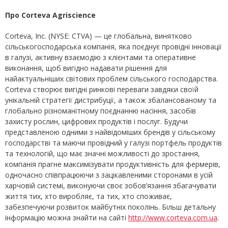
Про Corteva Agriscience
Corteva, Inc. (NYSE: CTVA) — це глобальна, винятково
сільськогосподарська компанія, яка поєднує провідні інновації
в галузі, активну взаємодію з клієнтами та оперативне
виконання, щоб вигідно надавати рішення для
найактуальніших світових проблем сільського господарства.
Corteva створює вигідні ринкові переваги завдяки своїй
унікальній стратегії дистрибуції, а також збалансованому та
глобально різноманітному поєднанню насіння, засобів
захисту рослин, цифрових продуктів і послуг. Будучи
представленою одними з найвідоміших брендів у сільському
господарстві та маючи провідний у галузі портфель продуктів
та технологій, що має значні можливості до зростання,
компанія прагне максимізувати продуктивність для фермерів,
одночасно співпрацюючи з зацікавленими сторонами в усій
харчовій системі, виконуючи своє зобов’язання збагачувати
життя тих, хто виробляє, та тих, хто споживає,
забезпечуючи розвиток майбутніх поколінь. Більш детальну
інформацію можна знайти на сайті
http://www.corteva.com.ua
.