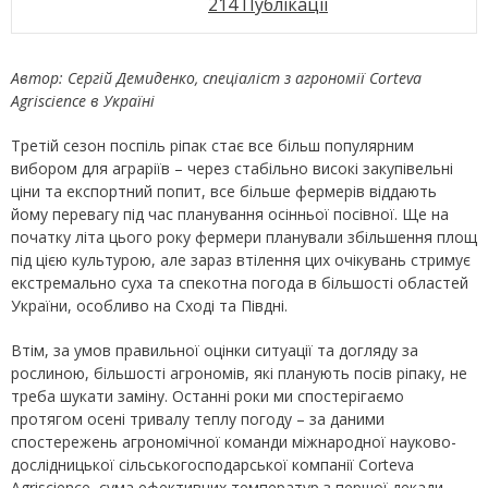
214 Публікації
Автор: Сергій Демиденко, спеціаліст з агрономії Corteva
Agriscience в Україні
Третій сезон поспіль ріпак стає все більш популярним
вибором для аграріїв – через стабільно високі закупівельні
ціни та експортний попит, все більше фермерів віддають
йому перевагу під час планування осінньої посівної. Ще на
початку літа цього року фермери планували збільшення площ
під цією культурою, але зараз втілення цих очікувань стримує
екстремально суха та спекотна погода в більшості областей
України, особливо на Сході та Півдні.
Втім, за умов правильної оцінки ситуації та догляду за
рослиною, більшості агрономів, які планують посів ріпаку, не
треба шукати заміну. Останні роки ми спостерігаємо
протягом осені тривалу теплу погоду – за даними
спостережень агрономічної команди міжнародної науково-
дослідницької сільськогосподарської компанії Corteva
Agriscience, сума ефективних температур з першої декади