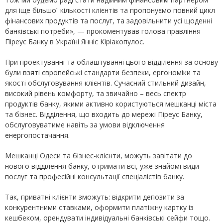
для іще більшої кількості клієнтів та пропонуємо повний цикл
фінансових продуктів та послуг, та задовільнити усі щоденні
банківські потреби», — прокоментував голова правління
Піреус Банку в Україні Янніс Кіріакопулос.
При проектуванні та облаштуванні цього відділення за основу
були взяті європейські стандарти безпеки, ергономіки та
якості обслуговування клієнтів. Сучасний стильний дизайн,
високий рівень комфорту, та звичайно – весь спектр
продуктів банку, якими активно користуються мешканці міста
та бізнес. Відділення, що входить до мережі Піреус Банку,
обслуговуватиме навіть за умови відключення
енергопостачання.
Мешканці Одеси та бізнес-клієнти, можуть завітати до
нового відділення банку, отримати всі, уже знайомі види
послуг та професійні консультації спеціалістів банку.
Так, приватні клієнти зможуть: відкрити депозити за
конкурентними ставками, оформити платіжну картку із
кешбеком, орендувати індивідуальні банківські сейфи тощо.