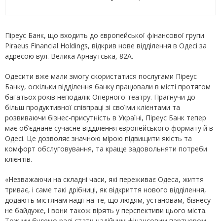
Піреус Банк, що входить до європейської фінансової групи
Piraeus Financial Holdings, відкрив нове відділення в Одесі за
адресою вул. Велика Арнаутська, 82А.
Одесити вже мали змогу скористатися послугами Піреус
Банку, оскільки відділення банку працювали в місті протягом
багатьох років неподалік Оперного театру. Прагнучи до
більш продуктивної співпраці зі своїми клієнтами та
розвиваючи бізнес-присутність в Україні, Піреус Банк тепер
має об’єднане сучасне відділення європейського формату й в
Одесі. Це дозволяє значною мірою підвищити якість та
комфорт обслуговування, та краще задовольняти потреби
клієнтів.
«Незважаючи на складні часи, які переживає Одеса, життя
триває, і саме такі дрібниці, як відкриття нового відділення,
додають містянам надії на те, що людям, установам, бізнесу
не байдуже, і вони також вірять у перспективи цього міста.
Тож ми будемо раді стати надійним фінансовим партнером