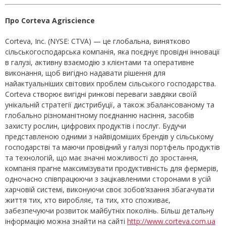
Про Corteva Agriscience
Corteva, Inc. (NYSE: CTVA) — це глобальна, винятково
сільськогосподарська компанія, яка поєднує провідні інновації
в галузі, активну взаємодію з клієнтами та оперативне
виконання, щоб вигідно надавати рішення для
найактуальніших світових проблем сільського господарства.
Corteva створює вигідні ринкові переваги завдяки своїй
унікальній стратегії дистрибуції, а також збалансованому та
глобально різноманітному поєднанню насіння, засобів
захисту рослин, цифрових продуктів і послуг. Будучи
представленою одними з найвідоміших брендів у сільському
господарстві та маючи провідний у галузі портфель продуктів
та технологій, що має значні можливості до зростання,
компанія прагне максимізувати продуктивність для фермерів,
одночасно співпрацюючи з зацікавленими сторонами в усій
харчовій системі, виконуючи своє зобов’язання збагачувати
життя тих, хто виробляє, та тих, хто споживає,
забезпечуючи розвиток майбутніх поколінь. Більш детальну
інформацію можна знайти на сайті
http://www.corteva.com.ua