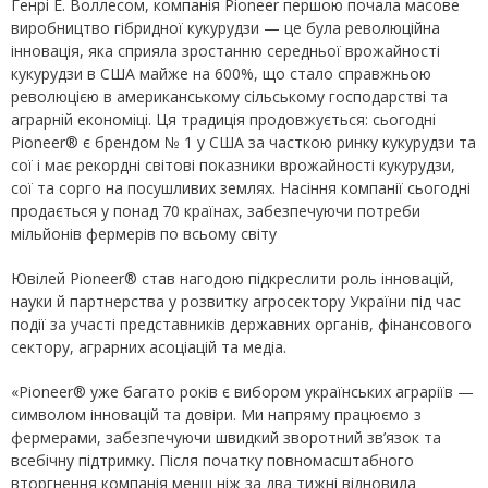
Генрі Е. Воллесом, компанія Pioneer першою почала масове
виробництво гібридної кукурудзи — це була революційна
інновація, яка сприяла зростанню середньої врожайності
кукурудзи в США майже на 600%, що стало справжньою
революцією в американському сільському господарстві та
аграрній економіці. Ця традиція продовжується: сьогодні
Pioneer® є брендом № 1 у США за часткою ринку кукурудзи та
сої і має рекордні світові показники врожайності кукурудзи,
сої та сорго на посушливих землях. Насіння компанії сьогодні
продається у понад 70 країнах, забезпечуючи потреби
мільйонів фермерів по всьому світу
Ювілей Pioneer® став нагодою підкреслити роль інновацій,
науки й партнерства у розвитку агросектору України під час
події за участі представників державних органів, фінансового
сектору, аграрних асоціацій та медіа.
«Pioneer® уже багато років є вибором українських аграріїв —
символом інновацій та довіри. Ми напряму працюємо з
фермерами, забезпечуючи швидкий зворотний зв’язок та
всебічну підтримку. Після початку повномасштабного
вторгнення компанія менш ніж за два тижні відновила