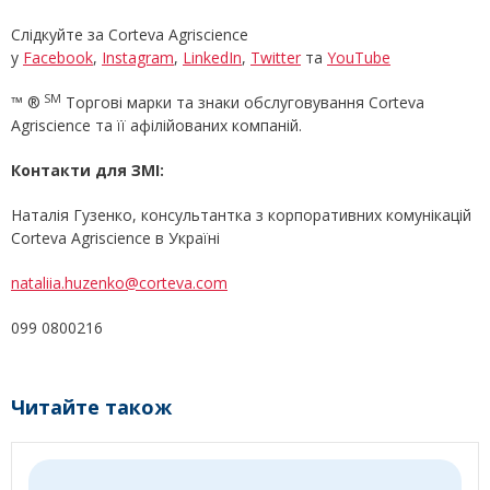
Слідкуйте за Corteva Agriscience
у
Facebook
,
Instagram
,
LinkedIn
,
Twitter
та
YouTube
SM
™ ®
Торгові марки та знаки обслуговування Corteva
Agriscience та її афілійованих компаній.
К
онтакти для ЗМІ:
Наталія Гузенко, консультантка з корпоративних комунікацій
Corteva Agriscience в Україні
nataliia.huzenko@corteva.com
099 0800216
Читайте також