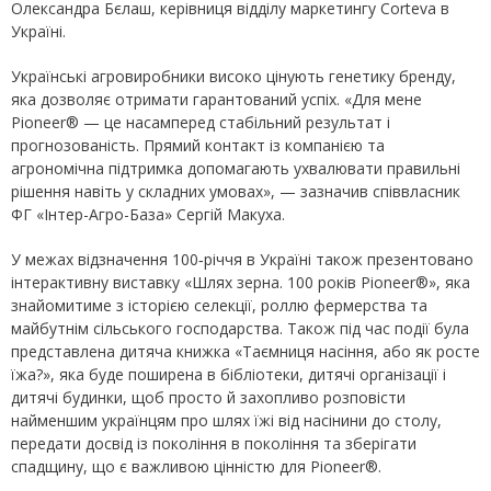
Олександра Бєлаш, керівниця відділу маркетингу Corteva в
Україні.
Українські агровиробники високо цінують генетику бренду,
яка дозволяє отримати гарантований успіх. «Для мене
Pioneer® — це насамперед стабільний результат і
прогнозованість. Прямий контакт із компанією та
агрономічна підтримка допомагають ухвалювати правильні
рішення навіть у складних умовах», — зазначив співвласник
ФГ «Інтер-Агро-База» Сергій Макуха.
У межах відзначення 100‑річчя в Україні також презентовано
інтерактивну виставку «Шлях зерна. 100 років Pioneer®», яка
знайомитиме з історією селекції, роллю фермерства та
майбутнім сільського господарства. Також під час події була
представлена дитяча книжка «Таємниця насіння, або як росте
їжа?», яка буде поширена в бібліотеки, дитячі організації і
дитячі будинки, щоб просто й захопливо розповісти
найменшим українцям про шлях їжі від насінини до столу,
передати досвід із покоління в покоління та зберігати
спадщину, що є важливою цінністю для Pioneer®.