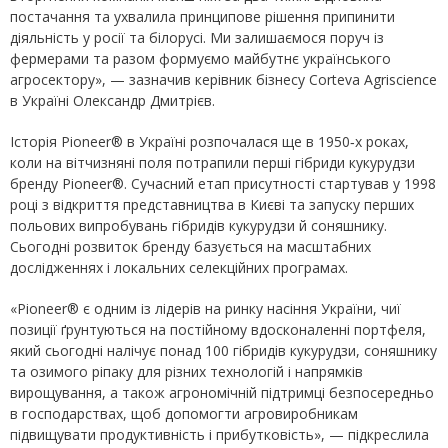
постачання та ухвалила принципове рішення припинити
діяльність у росії та білорусі. Ми залишаємося поруч із
фермерами та разом формуємо майбутнє українського
агросектору», — зазначив керівник бізнесу Corteva Agriscience
в Україні Олександр Дмитрієв.
Історія Pioneer® в Україні розпочалася ще в 1950‑х роках,
коли на вітчизняні поля потрапили перші гібриди кукурудзи
бренду Pioneer®. Сучасний етап присутності стартував у 1998
році з відкриття представництва в Києві та запуску перших
польових випробувань гібридів кукурудзи й соняшнику.
Сьогодні розвиток бренду базується на масштабних
дослідженнях і локальних селекційних програмах.
«Pioneer® є одним із лідерів на ринку насіння України, чиї
позиції ґрунтуються на постійному вдосконаленні портфеля,
який сьогодні налічує понад 100 гібридів кукурудзи, соняшнику
та озимого ріпаку для різних технологій і напрямків
вирощування, а також агрономічній підтримці безпосередньо
в господарствах, щоб допомогти агровиробникам
підвищувати продуктивність і прибутковість», — підкреслила