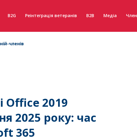
B2G
Реінтеграція ветеранів
B2B
Медіа
Член
ній-членів
 Office 2019
я 2025 року: час
ft 365