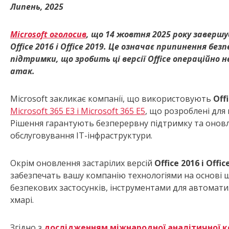
Липень, 2025
Microsoft оголосив
, що 14 жовтня 2025 року заверш
Office 2016 і
Office 2019. Це означає припинення без
підтримки, що зробить ці версії
Office операційно
атак.
Microsoft закликає компанії, що використовують
Off
Microsoft 365 E3 і Microsoft 365 E5
, що розроблені для
Рішення гарантують безперервну підтримку та онов
обслуговування IT-інфраструктури.
Окрім оновлення застарілих версій
Office 2016 і
Offic
забезпечать вашу компанію технологіями на основі ш
безпекових застосунків, інструментами для автомати
хмарі.
Згідно з
дослідженням міжнародної аналітичної к