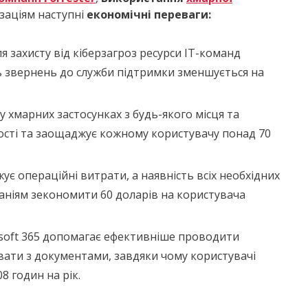
заціям наступні
економічні переваги:
я захисту від кіберзагроз ресурси IT-команд
ть звернень до служби підтримки зменшується на
хмарних застосунках з будь-якого місця та
сті та заощаджує кожному користувачу понад 70
ує операційні витрати, а наявність всіх необхідних
мпаніям зекономити 60 доларів на користувача
osoft 365 допомагає ефективніше проводити
ювати з документами, завдяки чому користувачі
8 годин на рік.