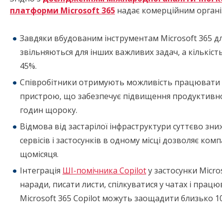
платформи
Microsoft 365
надає комерційним органі
Завдяки вбудованим інструментам Microsoft 365 дл
звільняються для інших важливих задач, а кількіс
45%.
Співробітники отримують можливість працювати у 
пристрою, що забезпечує підвищення продуктивно
годин щороку.
Відмова від застарілої інфраструктури суттєво зниж
сервісів і застосунків в одному місці дозволяє ко
щомісяця.
Інтеграція
ШІ-помічника Copilot
у застосунки Micr
наради, писати листи, спілкуватися у чатах і прац
Microsoft 365 Copilot можуть заощадити близько 10