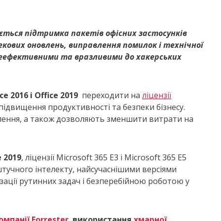
ується підтримка пакетів офісних застосунків
пекових оновлень, виправлення помилок і технічної
 неефективними та вразливими до хакерських
ice 2016 і
Office 2019
переходити на
ліцензії
 підвищення продуктивності та безпеки бізнесу.
лення, а також дозволяють зменшити витрати на
e 2019
, ліцензії Microsoft 365 E3 і Microsoft 365 E5
тучного інтелекту, найсучаснішими версіями
зації рутинних задач і безперебійною роботою у
омпанії
Forrester
,
використання
хмарної