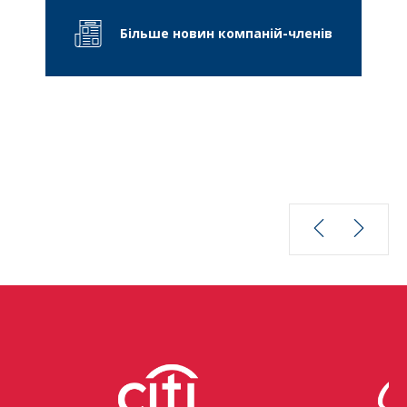
Більше новин компаній-членів