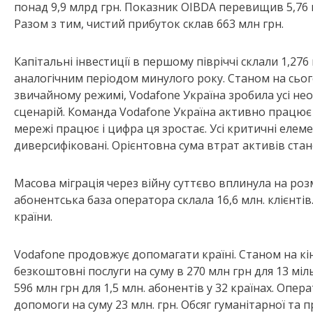
понад 9,9 млрд грн. Показник OIBDA перевищив 5,76 м
Разом з тим, чистий прибуток склав 663 млн грн.
Капітальні інвестиції в першому півріччі склали 1,27
аналогічним періодом минулого року. Станом на сьог
звичайному режимі, Vodafone Україна зробила усі не
сценарій. Команда Vodafone Україна активно працю
мережі працює і цифра ця зростає. Усі критичні елем
диверсифіковані. Орієнтовна сума втрат активів стан
Масова міграція через війну суттєво вплинула на роз
абонентська база оператора склала 16,6 млн. клієнт
країни.
Vodafone продовжує допомагати країні. Станом на кі
безкоштовні послуги на суму в 270 млн грн для 13 міль
596 млн грн для 1,5 млн. абонентів у 32 країнах. Опе
допомоги на суму 23 млн. грн. Обсяг гуманітарної та 