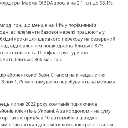
лрд грн. Маржа OIBDA зросла на 2,1 п.п. до 58,1%.
6 млрд грн, що менше на 14% у порівнянні з
одні всі елементи базової мережі працюють у
обхідні кроки для швидкого переходу на резервний
є над відновленням пошкоджень: близько 87%
енти технічної та ІТ-інфраструктури вже
овить близько 806 млн грн.
мір абонентської бази. Станом на кінець липня
ів. З них 1,76 млн вимушено перебувають за межами
нець липня 2022 року компанія підключила
йонів клієнтів в Україні. А за кордоном – на суму
ратор також придбав 10 автомобілів швидкої
прямої фінансової допомоги компанії країні станом