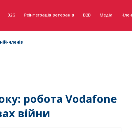
B2G
Реінтеграція ветеранів
B2B
Медіа
Член
ній-членів
оку: робота Vodafone
ах війни