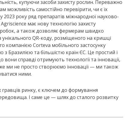
льність, купуючи засоби захисту рослин. Переважно
 можливість самостійно перевірити, чи є їх
ну 2023 року ряд препаратів міжнародної науково-
 Agriscience має нову технологію захисту
ідробок, а також дозволяє фермерам швидко
 із унікального QR-коду, розміщеного на кришці
го компанією Corteva мобільного застосунку
 з Бразилією та більшістю країн ЄС. Це простий і
о вони справді отримують технології та інновації,
Адже ми не просто створюємо інновації — ми також
уватися ними.
их гравців ринку, є ключем до формування
середовища. І саме це — шлях до сталого розвитку