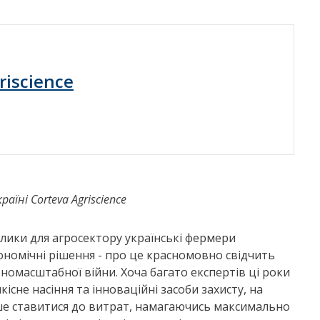
riscience
аїні Corteva Agriscience
иклики для агросектору українські фермери
ономічні рішення - про це красномовно свідчить
номасштабної війни. Хоча багато експертів ці роки
існе насіння та інноваційні засоби захисту, на
ше ставитися до витрат, намагаючись максимально