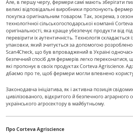
Але, в першу чергу, фермери самі мають зберігати пи
великі відповідальні виробники пропонують фермерам
покупка оригінальним товаром. Так, зокрема, з сезо
технологічної сільськогосподарської компанії Corteva
оригінальності, яка краще убезпечує продукти від п
перевірити їх аутентичність. Технологія складається
упаковки, який зчитується за допомогою розроблено
Scan4Check, що був впроваджений в Україні одночасно
безпечний спосіб для фермерів легко переконатися, щ
які пропонує в своїх продуктах Corteva Agriscience. 
дбаємо про те, щоб фермери могли впевнено корист
Законодавча ініціатива, як і активна позиція свідом
цивілізованого, відкритого й безпечного аграрного 
українського агросектору в майбутньому.
Про Corteva Agriscience