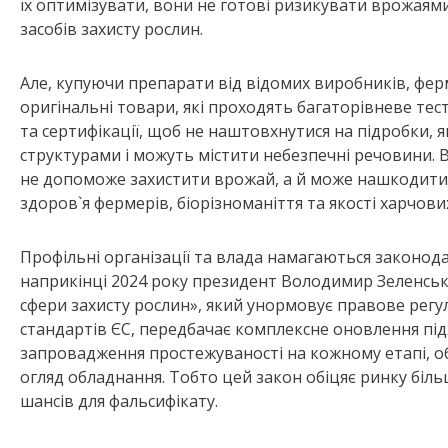
їх оптимізувати, вони не готові ризикувати врожаями 
засобів захисту рослин.
Але, купуючи препарати від відомих виробників, фе
оригінальні товари, які проходять багаторівневе те
та сертифікації, щоб не наштовхнутися на підробки,
структурами і можуть містити небезпечні речовини. 
не допоможе захистити врожай, а й може нашкодити 
здоров`я фермерів, біорізноманіття та якості харчови
Профільні організації та влада намагаються законо
наприкінці 2024 року президент Володимир Зеленсь
сфери захисту рослин», який унормовує правове регул
стандартів ЄС, передбачає комплексне оновлення під
запровадження простежуваності на кожному етапі, об
огляд обладнання. Тобто цей закон обіцяє ринку біль
шансів для фальсифікату.