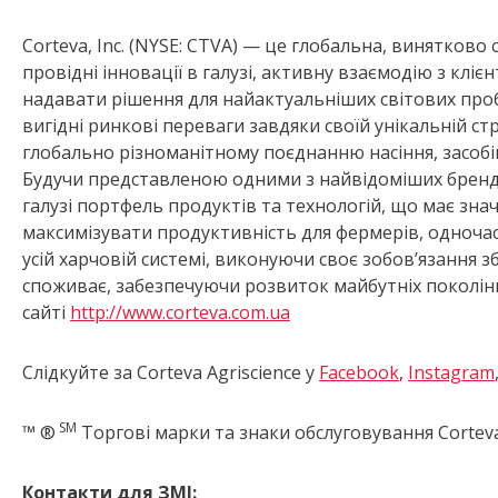
Corteva, Inc. (NYSE: CTVA) — це глобальна, винятково
провідні інновації в галузі, активну взаємодію з кл
надавати рішення для найактуальніших світових проб
вигідні ринкові переваги завдяки своїй унікальній ст
глобально різноманітному поєднанню насіння, засобів
Будучи представленою одними з найвідоміших бренді
галузі портфель продуктів та технологій, що має зна
максимізувати продуктивність для фермерів, одноч
усій харчовій системі, виконуючи своє зобов’язання зб
споживає, забезпечуючи розвиток майбутніх поколін
сайті
http://www.corteva.com.ua
Слідкуйте за Corteva Agriscience у
Facebook
,
Instagram
SM
™ ®
Торгові марки та знаки обслуговування Corteva 
Контакти для ЗМІ: