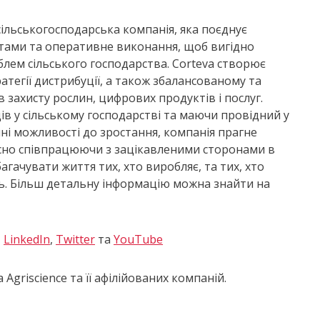
 сільськогосподарська компанія, яка поєднує
ієнтами та оперативне виконання, щоб вигідно
лем сільського господарства. Corteva створює
ратегії дистрибуції, а також збалансованому та
 захисту рослин, цифрових продуктів і послуг.
в у сільському господарстві та маючи провідний у
чні можливості до зростання, компанія прагне
асно співпрацюючи з зацікавленими сторонами в
агачувати життя тих, хто виробляє, та тих, хто
ь. Більш детальну інформацію можна знайти на
,
LinkedIn
,
Twitter
та
YouTube
Agriscience та її афілійованих компаній.