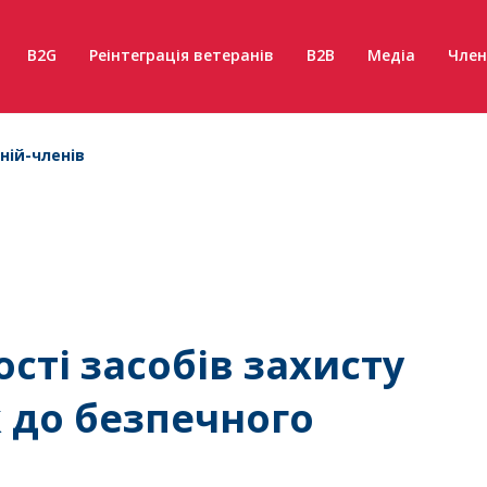
B2G
Реінтеграція ветеранів
B2B
Медіа
Член
ній-членів
сті засобів захисту
 до безпечного