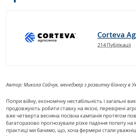
Corteva Ag
214 Публікації
Автор: Микола Сайчук, менеджер з розвитку бізнесу в Укр
Попри війну, економічну нестабільність і загальні в
продовжують робити ставку на якісні, перевірені агр
вже четверта весняна посівна кампанія протягом пов
багаторазово прогнозували різке падіння попиту на як
практиці ми бачимо, що, хоча фермери стали уважні