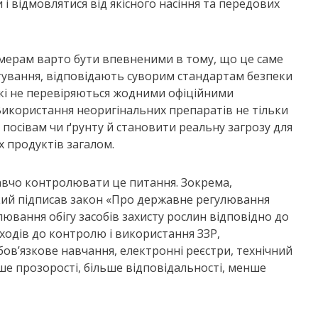
і відмовлятися від якісного насіння та передових
рмерам варто бути впевненими в тому, що це саме
стування, відповідають суворим стандартам безпеки
 які не перевіряються жодними офіційними
Використання неоригінальних препаратів не тільки
посівам чи ґрунту й становити реальну загрозу для
х продуктів загалом.
давчо контролювати це питання. Зокрема,
кий підписав закон «Про державне регулювання
ювання обігу засобів захисту рослин відповідно до
ходів до контролю і використання ЗЗР,
ов’язкове навчання, електронні реєстри, технічний
ше прозорості, більше відповідальності, менше