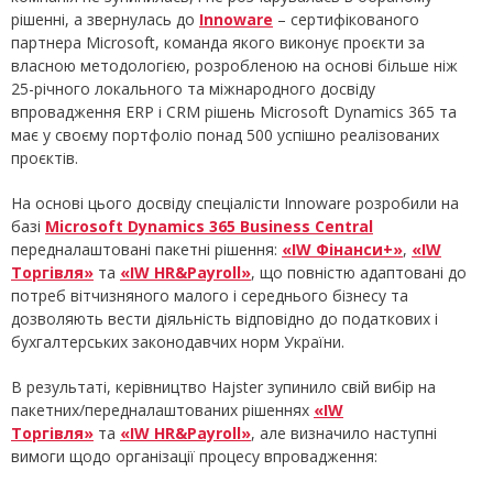
рішенні, а звернулась до
Innoware
– сертифікованого
партнера Microsoft, команда якого виконує проєкти за
власною методологією, розробленою на основі більше ніж
25-річного локального та міжнародного досвіду
впровадження ERP і СRM рішень Microsoft Dynamісs 365 та
має у своєму портфоліо понад 500 успішно реалізованих
проєктів.
На основі цього досвіду спеціалісти Innoware розробили на
базі
Microsoft Dynamics 365 Business Central
передналаштовані пакетні рішення:
«IW Фінанси+»
,
«IW
Торгівля»
та
«IW HR&Payroll»
, що повністю адаптовані до
потреб вітчизняного малого і середнього бізнесу та
дозволяють вести діяльність відповідно до податкових і
бухгалтерських законодавчих норм України.
В результаті, керівництво Hajster зупинило свій вибір на
пакетних/передналаштованих рішеннях
«IW
Торгівля»
та
«IW HR&Payroll»
, але визначило наступні
вимоги щодо організації процесу впровадження: