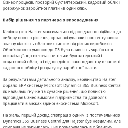
бізнес-процесів, прозорий бухгалтерський, кадровий облік і
розрахунок заробітної плати «в один клік».
Вибір рішення та партнера з впровадження
Керівництво Hajster максимально відповідально підійшло до
вибору нового рішення, проаналізувавши і протестувавши
значну кількість облікових систем від різних виробників.
Обов’язковою умовою до ПЗ була наявність української
локалізації, що включає не тільки бухгалтерський і
податковий облік, а і відповідність законодавству в частині
кадрового обліку і розрахунку заробітної плати.
За результатами детального аналізу, керівництво Hajster
обрало ERP систему Microsoft Dynamics 365 Business Central
як найбільш гнучке та сучасне рішення, що повністю
відповідає бізнес-вимогам підприємства та дозволяє
працювати в межах єдиної екосистеми Microsoft.
На жаль, перший досвід співпраці з одним із постачальників
Dynamics 365 Business Central для Hajster був невдалим, але
компанія не зупинилась, і не розчарувалась в обраному