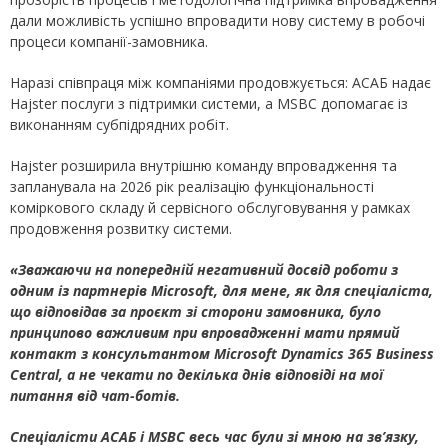
дали можливість успішно впровадити нову систему в робочі
процеси компанії-замовника.
Наразі співпраця між компаніями продовжується: АСАБ надає
Hajster послуги з підтримки системи, а MSBC допомагає із
виконанням субпідрядних робіт.
Hajster розширила внутрішню команду впровадження та
запланувала на 2026 рік реалізацію функціональності
коміркового складу й сервісного обслуговування у рамках
продовження розвитку системи.
«Зважаючи на попередній негативний досвід роботи з
одним із партнерів Microsoft, для мене, як для спеціаліста,
що відповідав за проєкт зі сторони замовника, було
принципово важливим при впровадженні мати прямий
контакт з консультантом Microsoft Dynamics 365 Business
Central, а не чекати по декілька днів відповіді на мої
питання від чат-ботів.
Спеціалісти АСАБ і MSBC весь час були зі мною на зв’язку,