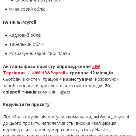
Фінансовий облік
IW HR & Payroll
Кадровий облік
Табельний облік
Розрахунок заробітної плати
Активна фаза проєкту впровадження
«IW
Торгівля»
та
«IW HR&Payroll»
тривала 12 місяців.
Сьогодні в системі працює
4 користувача
. Розрахунок
заробітної плати здійснюється «в один клік» для
20
співробітників
компанії Hajster.
Результати проєкту
Постійна комунікація між усіма командами, які були долучені
до цього проєкту, наполегливість, висока кваліфікація і
відповідальність менеджера проєкту з боку Hajster,
прозорість процесів і методологічна підтримка впровадження