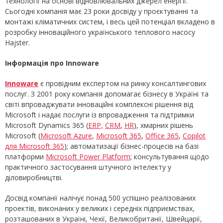
технології на основі відновлювальних джерел енергії.
Сьогодні компанія має 23 роки досвіду у проєктуванні та
монтажі кліматичних систем, і весь цей потенціал вкладено в
розробку інноваційного українського теплового насосу
Hajster.
Інформація про Innoware
Innoware
є провідним експертом на ринку консалтингових
послуг. З 2001 року компанія допомагає бізнесу в Україні та
світі впроваджувати інноваційні комплексні рішення від
Microsoft і надає послуги із впровадження та підтримки
Microsoft Dynamics 365 (
ERP,
CRM
,
НR
), хмарних рішень
Microsoft (
Microsoft Azure
,
Microsoft 365
,
Office 365
,
Copilot
для Microsoft 365
); автоматизації бізнес-процесів на базі
платформи
Microsoft Power Platform
; консультування щодо
практичного застосування штучного інтелекту у
діловиробництві.
Досвід компанії налічує понад 500 успішно реалізованих
проектів, виконаних у великих і середніх підприємствах,
розташованих в Україні, Чехії, Великобританії, Швейцарії,