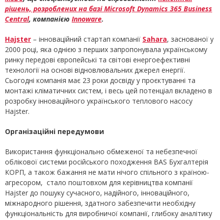
рішень, розроблених на базі Microsoft Dynamics 365 Business
Central
, компанією
Іnnoware
.
Hajster
– інноваційний стартап компанії
Sahara
, заснованої у
2000 році, яка однією з перших запропонувала українському
ринку передові європейські та світові енергоефективні
технології на основі відновлювальних джерел енергії.
Сьогодні компанія має 23 роки досвіду у проєктуванні та
монтажі кліматичних систем, і весь цей потенціал вкладено в
розробку інноваційного українського теплового насосу
Hajster.
Організаційні передумови
Використання функціонально обмеженої та небезпечної
облікової системи російського походження BAS Бухгалтерія
КОРП, а також бажання не мати нічого спільного з країною-
агресором, стало поштовхом для керівництва компанії
Hajster до пошуку сучасного, надійного, інноваційного,
міжнародного рішення, здатного забезпечити необхідну
функціональність для виробничої компанії, глибоку аналітику