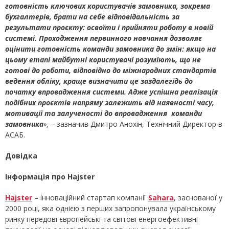
готовність ключових користувачів замовника, зокрема
бухгалтерів, брати на себе відповідальність за
результати проєкту: освоїти і прийняти роботу в новій
системі. Проходження первинного навчання дозволяє
оцінити готовність команди замовника до змін: якщо на
цьому етапі майбутні користувачі розуміють, що не
готові до роботи, відповідно до міжнародних стандартів
ведення обліку, краще визначити це заздалегідь до
початку впровадження системи. Адже успішна реалізація
подібних проєктів напряму залежить від наявності часу,
мотивації та залученості до впровадження команди
замовника
»,
– зазначив Дмитро Анохін, Технічний Директор в
АСАБ.
Довідка
Інформація про Hajster
Hajster
– інноваційний стартап компанії
Sahara
, заснованої у
2000 році, яка однією з перших запропонувала українському
ринку передові європейські та світові енергоефективні