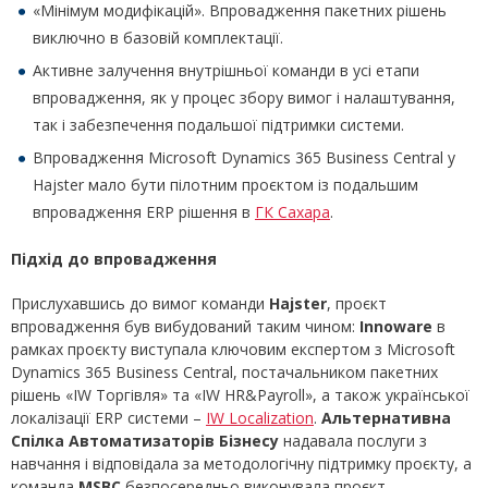
«Мінімум модифікацій». Впровадження пакетних рішень
виключно в базовій комплектації.
Активне залучення внутрішньої команди в усі етапи
впровадження, як у процес збору вимог і налаштування,
так і забезпечення подальшої підтримки системи.
Впровадження Microsoft Dynamics 365 Business Central у
Hajster мало бути пілотним проєктом із подальшим
впровадження ERP рішення в
ГК Сахара
.
Підхід до впровадження
Прислухавшись до вимог команди
Hajster
, проєкт
впровадження був вибудований таким чином:
Innoware
в
рамках проєкту виступала ключовим експертом з Microsoft
Dynamics 365 Business Central, постачальником пакетних
рішень «IW Торгівля» та «IW HR&Payroll», а також української
локалізації ERP системи –
IW Localization
.
Альтернативна
Спілка Автоматизаторів Бізнесу
надавала послуги з
навчання і відповідала за методологічну підтримку проєкту, а
команда
MSBC
безпосередньо виконувала проєкт