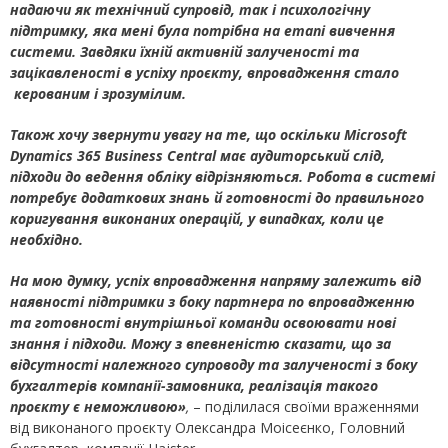
надаючи як технічний супровід, так і психологічну
підтримку, яка мені була потрібна на етапі вивчення
системи. Завдяки їхній активній залученості та
зацікавленості в успіху проєкту, впровадження стало
керованим і зрозумілим.
Також хочу звернути увагу на те, що оскільки Microsoft
Dynamics 365 Business Central має аудиторський слід,
підходи до ведення обліку відрізняються. Робота в системі
потребує додаткових знань й готовності до правильного
коригування виконаних операцій, у випадках, коли це
необхідно.
На мою думку, успіх впровадження напряму залежить від
наявності підтримки з боку партнера по впровадженню
та готовності внутрішньої команди освоювати нові
знання і підходи. Можу з впевненістю сказати, що за
відсутності належного супроводу та залученості з боку
бухгалтерів компанії-замовника, реалізація такого
проєкту є неможливою»
,
– поділилася своїми враженнями
від виконаного проєкту Олександра Moiceєнко, Головний