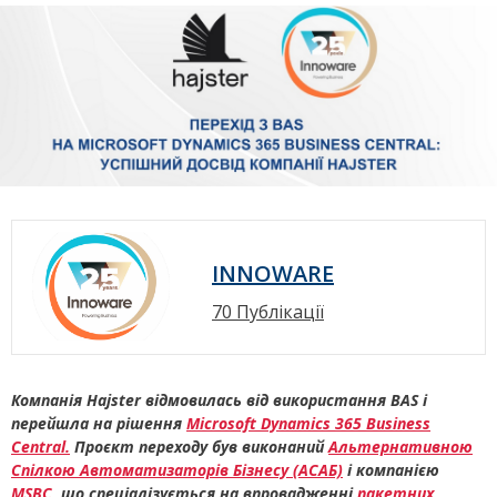
INNOWARE
70 Публікації
Компанія Hajster відмовилась від використання BAS і
перейшла на рішення
Microsoft Dynamics 365 Business
Central.
Проєкт переходу був виконаний
Альтернативною
Спілкою Автоматизаторів Бізнесу (АСАБ)
і компанією
MSBC
, що спеціалізується на впровадженні
пакетних