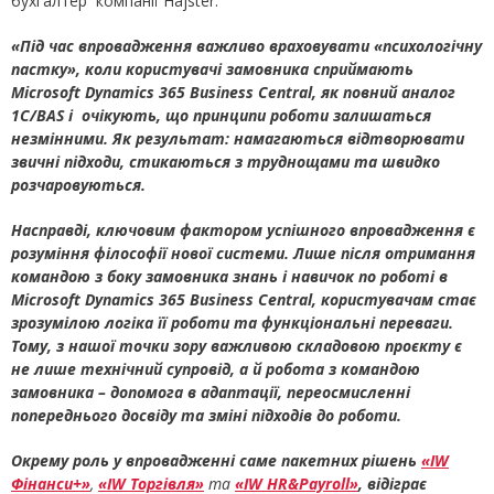
бухгалтер компанії Hajster.
«Під час впровадження важливо враховувати «психологічну
пастку», коли користувачі замовника сприймають
Microsoft Dynamics 365 Business Central, як повний аналог
1С/BAS і очікують, що принципи роботи залишаться
незмінними. Як результат: намагаються відтворювати
звичні підходи, стикаються з труднощами та швидко
розчаровуються.
Насправді, ключовим фактором успішного впровадження є
розуміння філософії нової системи. Лише після отримання
командою з боку замовника знань і навичок по роботі в
Microsoft Dynamics 365 Business Central, користувачам стає
зрозумілою логіка її роботи та функціональні переваги.
Тому, з нашої точки зору важливою складовою проєкту є
не лише технічний супровід, а й робота з командою
замовника – допомога в адаптації, переосмисленні
попереднього досвіду та зміні підходів до роботи.
Окрему роль у впровадженні саме пакетних рішень
«IW
Фінанси+»
,
«IW Торгівля»
та
«IW HR&Payroll»
, відіграє